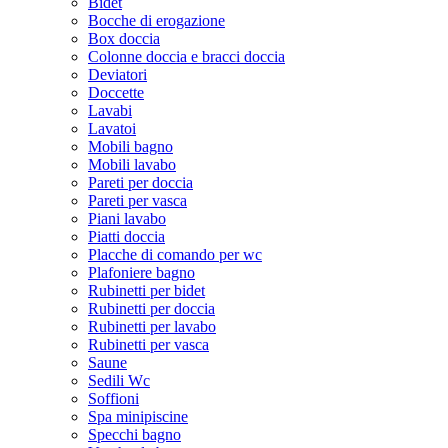
Bidet
Bocche di erogazione
Box doccia
Colonne doccia e bracci doccia
Deviatori
Doccette
Lavabi
Lavatoi
Mobili bagno
Mobili lavabo
Pareti per doccia
Pareti per vasca
Piani lavabo
Piatti doccia
Placche di comando per wc
Plafoniere bagno
Rubinetti per bidet
Rubinetti per doccia
Rubinetti per lavabo
Rubinetti per vasca
Saune
Sedili Wc
Soffioni
Spa minipiscine
Specchi bagno