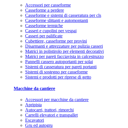
Accessori per casseforme
Casseforme a perdere
Casseforme e sistemi di casseratura per cls
Casseforme slittanti e automontanti
Casseforme termiche
Casseri e cupolini per vespai
Casseri per palificate
Cubettiere, casseforme per provini
Disarmanti e attrezzature per pulizia casseri
Matrici in polistirolo per elementi decorativi
Matrici per pareti facciavista in calcestruzzo
Pannelli cassero autoportanti per solai
Sistemi di casseratura per pareti portanti
Sistemi di sostegno per casseforme
Sistemi e prodotti per riprese di getto
Macchine da cantiere
Accessori per macchine da cantiere
Apripista
Autocarri, trattori, rimorchi
Carrelli elevatori e transpallet
Escavatori
Gru ed autogru