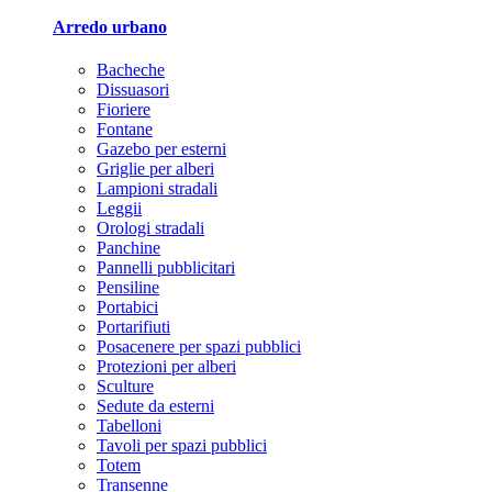
Arredo urbano
Bacheche
Dissuasori
Fioriere
Fontane
Gazebo per esterni
Griglie per alberi
Lampioni stradali
Leggii
Orologi stradali
Panchine
Pannelli pubblicitari
Pensiline
Portabici
Portarifiuti
Posacenere per spazi pubblici
Protezioni per alberi
Sculture
Sedute da esterni
Tabelloni
Tavoli per spazi pubblici
Totem
Transenne