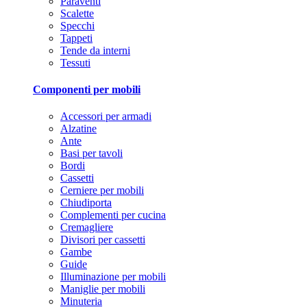
Paraventi
Scalette
Specchi
Tappeti
Tende da interni
Tessuti
Componenti per mobili
Accessori per armadi
Alzatine
Ante
Basi per tavoli
Bordi
Cassetti
Cerniere per mobili
Chiudiporta
Complementi per cucina
Cremagliere
Divisori per cassetti
Gambe
Guide
Illuminazione per mobili
Maniglie per mobili
Minuteria