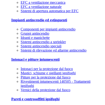
EFC a ventilazione meccanica
EFC a ventilazione naturale
Sistemi di apertura automatica per EFC
Impianti antincendio ed estinguenti
Componenti per impianti antincendio
Gruppi antincendio
Idranti e manichette
Sistemi antincendio a sprinkler
Sistemi antincendio speciali
Sistemi di rilevazione ed allarme antincendio
Intonaci e pitture intumescenti
Intonaci per la protezione dal fuoco
Mastici, schiume e sigillanti ignifughi
Pitture per la protezione dal fuoco
Rivestimenti intumescenti 140505 - Trattamenti
ignifughi
Vernici della protezione dal fuoco
Pareti e controsoffitti ignifughi