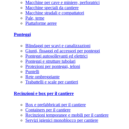
Macchine per cave e miniere, perforatrici
Macchine speciali da cantiere
Macchine stradali e compattatori
Pale, terne
Piattaforme aeree
Ponteggi
Blindaggi per scavi e canalizzazioni
Giunti, fissaggi ed accessori per ponteggi
Ponteggi autosollevanti ed elettrici
Ponteggi e strutture tubolari
Protezioni per ponteggi, teloni
Puntelli
Rete ombreggiante
Trabattelli e scale per cantieri
Recinzioni e box per il cantiere
Box e prefabbricati per il cantiere
Containers per il cantiere
Recinzioni temporanee e mobili per il cantiere
Servizi igienici monoblocco per cantiere