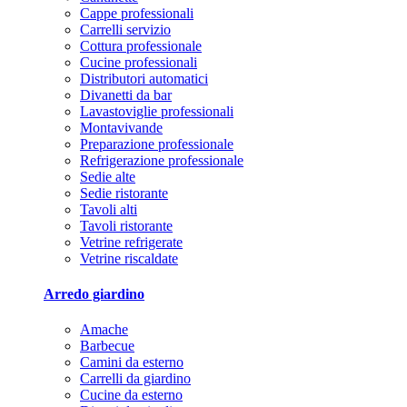
Cappe professionali
Carrelli servizio
Cottura professionale
Cucine professionali
Distributori automatici
Divanetti da bar
Lavastoviglie professionali
Montavivande
Preparazione professionale
Refrigerazione professionale
Sedie alte
Sedie ristorante
Tavoli alti
Tavoli ristorante
Vetrine refrigerate
Vetrine riscaldate
Arredo giardino
Amache
Barbecue
Camini da esterno
Carrelli da giardino
Cucine da esterno