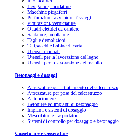
Intonacatrici
Levigature, lucidature
Macchine piegaferri
Perforazioni, avvitature, fissaggi
Pitturazioni, verniciature
Quadri elettrici da cantiere
Saldature, incollature
Tagli e demolizioni
Teli,sacchi e bobine di carta
Utensili manuali
Utensili per la lavorazione del legno
Utensili per la lavorazione del metallo
Betonaggi e dosaggi
Attrezzature per il trattamento del calcestruzzo
Attrezzature per posa del calcestruzzo
Autobetoniere
Betoniere ed impianti di betonaggio
Impianti e sistemi di dosaggio
Mescolatori e trasportatori
Sistemi di controllo per dosaggio e betonaggio
Casseforme e casserature