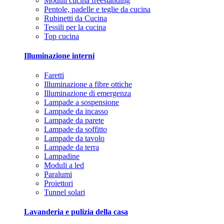
Moduli cucina freestanding
Pentole, padelle e teglie da cucina
Rubinetti da Cucina
Tessili per la cucina
Top cucina
Illuminazione interni
Faretti
Illuminazione a fibre ottiche
Illuminazione di emergenza
Lampade a sospensione
Lampade da incasso
Lampade da parete
Lampade da soffitto
Lampade da tavolo
Lampade da terra
Lampadine
Moduli a led
Paralumi
Proiettori
Tunnel solari
Lavanderia e pulizia della casa