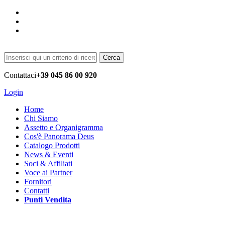
Cerca
Contattaci
+39 045 86 00 920
Login
Home
Chi Siamo
Assetto e Organigramma
Cos'è Panorama Deus
Catalogo Prodotti
News & Eventi
Soci & Affiliati
Voce ai Partner
Fornitori
Contatti
Punti Vendita