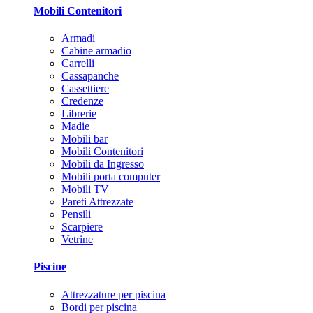
Mobili Contenitori
Armadi
Cabine armadio
Carrelli
Cassapanche
Cassettiere
Credenze
Librerie
Madie
Mobili bar
Mobili Contenitori
Mobili da Ingresso
Mobili porta computer
Mobili TV
Pareti Attrezzate
Pensili
Scarpiere
Vetrine
Piscine
Attrezzature per piscina
Bordi per piscina