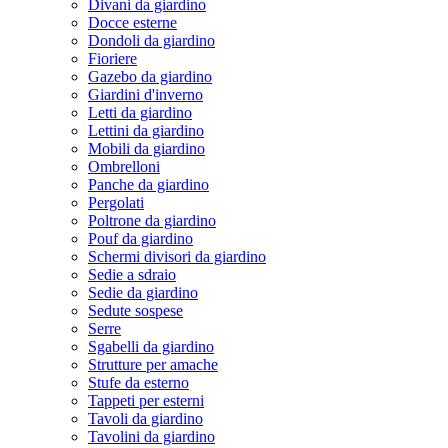
Divani da giardino
Docce esterne
Dondoli da giardino
Fioriere
Gazebo da giardino
Giardini d'inverno
Letti da giardino
Lettini da giardino
Mobili da giardino
Ombrelloni
Panche da giardino
Pergolati
Poltrone da giardino
Pouf da giardino
Schermi divisori da giardino
Sedie a sdraio
Sedie da giardino
Sedute sospese
Serre
Sgabelli da giardino
Strutture per amache
Stufe da esterno
Tappeti per esterni
Tavoli da giardino
Tavolini da giardino