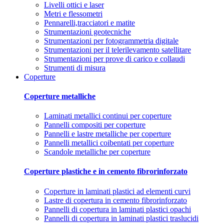
Livelli ottici e laser
Metri e flessometri
Pennarelli,tracciatori e matite
Strumentazioni geotecniche
Strumentazioni per fotogrammetria digitale
Strumentazioni per il telerilevamento satellitare
Strumentazioni per prove di carico e collaudi
Strumenti di misura
Coperture
Coperture metalliche
Laminati metallici continui per coperture
Pannelli compositi per coperture
Pannelli e lastre metalliche per coperture
Pannelli metallici coibentati per coperture
Scandole metalliche per coperture
Coperture plastiche e in cemento fibrorinforzato
Coperture in laminati plastici ad elementi curvi
Lastre di copertura in cemento fibrorinforzato
Pannelli di copertura in laminati plastici opachi
Pannelli di copertura in laminati plastici traslucidi