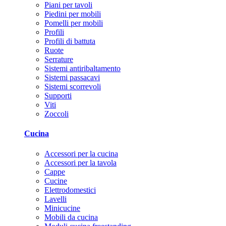
Piani per tavoli
Piedini per mobili
Pomelli per mobili
Profili
Profili di battuta
Ruote
Serrature
Sistemi antiribaltamento
Sistemi passacavi
Sistemi scorrevoli
Supporti
Viti
Zoccoli
Cucina
Accessori per la cucina
Accessori per la tavola
Cappe
Cucine
Elettrodomestici
Lavelli
Minicucine
Mobili da cucina