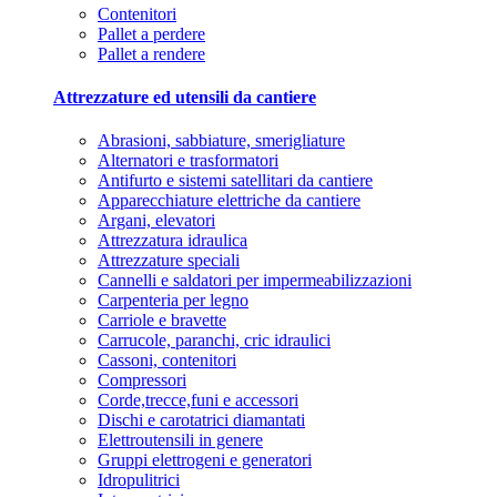
Contenitori
Pallet a perdere
Pallet a rendere
Attrezzature ed utensili da cantiere
Abrasioni, sabbiature, smerigliature
Alternatori e trasformatori
Antifurto e sistemi satellitari da cantiere
Apparecchiature elettriche da cantiere
Argani, elevatori
Attrezzatura idraulica
Attrezzature speciali
Cannelli e saldatori per impermeabilizzazioni
Carpenteria per legno
Carriole e bravette
Carrucole, paranchi, cric idraulici
Cassoni, contenitori
Compressori
Corde,trecce,funi e accessori
Dischi e carotatrici diamantati
Elettroutensili in genere
Gruppi elettrogeni e generatori
Idropulitrici