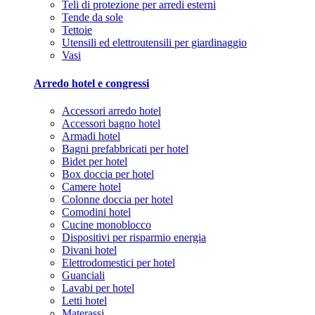
Teli di protezione per arredi esterni
Tende da sole
Tettoie
Utensili ed elettroutensili per giardinaggio
Vasi
Arredo hotel e congressi
Accessori arredo hotel
Accessori bagno hotel
Armadi hotel
Bagni prefabbricati per hotel
Bidet per hotel
Box doccia per hotel
Camere hotel
Colonne doccia per hotel
Comodini hotel
Cucine monoblocco
Dispositivi per risparmio energia
Divani hotel
Elettrodomestici per hotel
Guanciali
Lavabi per hotel
Letti hotel
Materassi