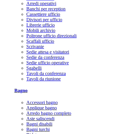
Arredi operativi
Banchi per reception
Cassettiere ufficio
Divisori per ufficio
Librerie ufficio
Mobili archivio
Poltrone ufficio direzionali
Scaffali ufficio
Scrivanie
Sedie attesa e visitatori
Sedie da conferenza
Sedie ufficio operative
Sgabelli
Tavoli da conferenza
Tavoli da riunione
Bagno
Accessori bagno
Applique bagno
Arredo bagno completo
Aste saliscendi
Bagni disabili
Bagni turchi