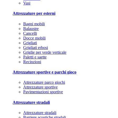
Vasi
Attrezzature per esterni
Bagni mobili
Balaustre
Cancelli
Docce mobili
Grigliati
Grigliati erbosi
Griglie per verde verticale
Paletti e saette
Recinzioni
Attrezzature sportive e parchi gioco
Attrezzature parco giochi
Attrezzature sportive
Pavimentazioni sportive
Attrezzature stradali
Attrezzature stradali
Barriere acustiche stradali