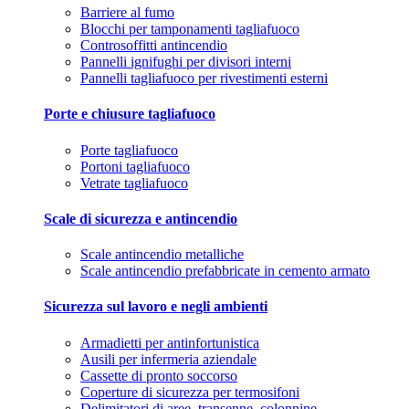
Barriere al fumo
Blocchi per tamponamenti tagliafuoco
Controsoffitti antincendio
Pannelli ignifughi per divisori interni
Pannelli tagliafuoco per rivestimenti esterni
Porte e chiusure tagliafuoco
Porte tagliafuoco
Portoni tagliafuoco
Vetrate tagliafuoco
Scale di sicurezza e antincendio
Scale antincendio metalliche
Scale antincendio prefabbricate in cemento armato
Sicurezza sul lavoro e negli ambienti
Armadietti per antinfortunistica
Ausili per infermeria aziendale
Cassette di pronto soccorso
Coperture di sicurezza per termosifoni
Delimitatori di aree, transenne, colonnine