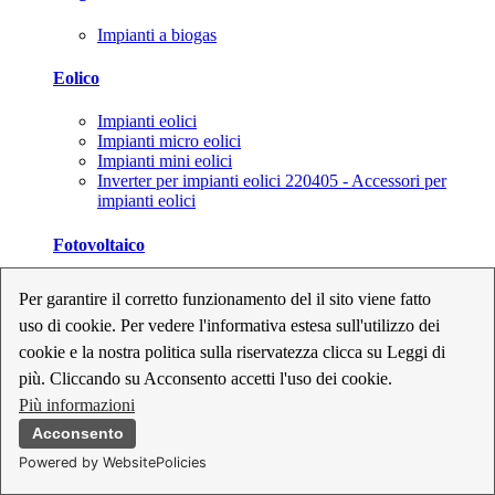
Impianti a biogas
Eolico
Impianti eolici
Impianti micro eolici
Impianti mini eolici
Inverter per impianti eolici 220405 - Accessori per
impianti eolici
Fotovoltaico
Cavi, connettori e sezionatori per impianti fotovoltaici
Per garantire il corretto funzionamento del il sito viene fatto
Inverter per impianti fotovoltaici
uso di cookie. Per vedere l'informativa estesa sull'utilizzo dei
Kit per impianti fotovoltaici
Moduli fotovoltaici
cookie e la nostra politica sulla riservatezza clicca su Leggi di
Sistemi di monitoraggio per impianti fotovoltaici
più. Cliccando su Acconsento accetti l'uso dei cookie.
Strumenti di collaudo e configurazione per impianti
Più informazioni
fotovoltaici
Supporti per impianti fotovoltaici
Acconsento
Powered by WebsitePolicies
Geotermia