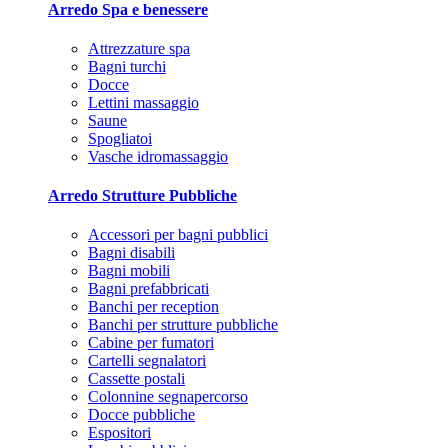
Arredo Spa e benessere
Attrezzature spa
Bagni turchi
Docce
Lettini massaggio
Saune
Spogliatoi
Vasche idromassaggio
Arredo Strutture Pubbliche
Accessori per bagni pubblici
Bagni disabili
Bagni mobili
Bagni prefabbricati
Banchi per reception
Banchi per strutture pubbliche
Cabine per fumatori
Cartelli segnalatori
Cassette postali
Colonnine segnapercorso
Docce pubbliche
Espositori