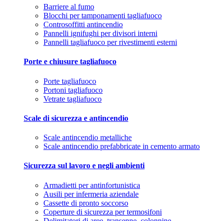
Barriere al fumo
Blocchi per tamponamenti tagliafuoco
Controsoffitti antincendio
Pannelli ignifughi per divisori interni
Pannelli tagliafuoco per rivestimenti esterni
Porte e chiusure tagliafuoco
Porte tagliafuoco
Portoni tagliafuoco
Vetrate tagliafuoco
Scale di sicurezza e antincendio
Scale antincendio metalliche
Scale antincendio prefabbricate in cemento armato
Sicurezza sul lavoro e negli ambienti
Armadietti per antinfortunistica
Ausili per infermeria aziendale
Cassette di pronto soccorso
Coperture di sicurezza per termosifoni
Delimitatori di aree, transenne, colonnine