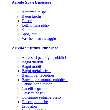
Arredo Spa e benessere
Attrezzature spa
Bagni turchi
Docce
Lettini massaggio
Saune
Spogliatoi
Vasche idromassaggio
Arredo Strutture Pubbliche
Accessori per bagni pubblici
Bagni disabili
Bagni mobili
Bagni prefabbricati
Banchi per reception
Banchi per strutture pubbliche
Cabine per fumatori
Cartelli segnalatori
Cassette postali
Colonnine segnapercorso
Docce pubbliche
Espositori