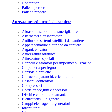
Contenitori
Pallet a perdere
Pallet a rendere
Attrezzature ed utensili da cantiere
Abrasioni, sabbiature, smerigliature
Alternatori e trasformatori
Antifurto e sistemi satellitari da cantiere
Apparecchiature elettriche da cantiere
Argani, elevatori
Attrezzatura idraulica
Attrezzature speciali
Cannelli e saldatori per impermeabilizzazioni
Carpenteria per legno
Carriole e bravette
Carrucole, paranchi, cric idraulici
Cassoni, contenitori
Compressori
Corde,trecce,funi e accessori
Dischi e carotatrici diamantati
Elettroutensili in genere
Gruppi elettrogeni e generatori
Idropulitrici