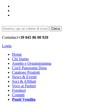
Cerca
Contattaci
+39 045 86 00 920
Login
Home
Chi Siamo
Assetto e Organigramma
Cos'è Panorama Deus
Catalogo Prodotti
News & Eventi
Soci & Affiliati
Voce ai Partner
Fornitori
Contatti
Punti Vendita