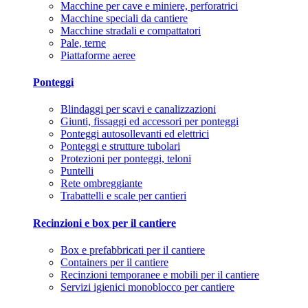
Macchine per cave e miniere, perforatrici
Macchine speciali da cantiere
Macchine stradali e compattatori
Pale, terne
Piattaforme aeree
Ponteggi
Blindaggi per scavi e canalizzazioni
Giunti, fissaggi ed accessori per ponteggi
Ponteggi autosollevanti ed elettrici
Ponteggi e strutture tubolari
Protezioni per ponteggi, teloni
Puntelli
Rete ombreggiante
Trabattelli e scale per cantieri
Recinzioni e box per il cantiere
Box e prefabbricati per il cantiere
Containers per il cantiere
Recinzioni temporanee e mobili per il cantiere
Servizi igienici monoblocco per cantiere