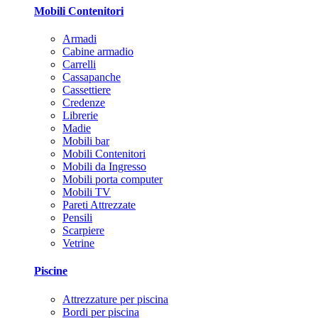
Mobili Contenitori
Armadi
Cabine armadio
Carrelli
Cassapanche
Cassettiere
Credenze
Librerie
Madie
Mobili bar
Mobili Contenitori
Mobili da Ingresso
Mobili porta computer
Mobili TV
Pareti Attrezzate
Pensili
Scarpiere
Vetrine
Piscine
Attrezzature per piscina
Bordi per piscina