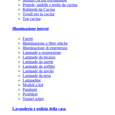
Moduli cucina freestanding
Pentole, padelle e teglie da cucina
Rubinetti da Cucina
Tessili per la cucina
Top cucina
Illuminazione interni
Faretti
Illuminazione a fibre ottiche
Illuminazione di emergenza
Lampade a sospensione
Lampade da incasso
Lampade da parete
Lampade da soffitto
Lampade da tavolo
Lampade da terra
Lampadine
Moduli a led
Paralumi
Proiettori
Tunnel solari
Lavanderia e pulizia della casa