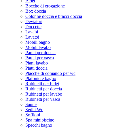
Bidet
Bocche di erogazione
Box doccia
Colonne doccia e bracci doccia
Deviatori
Doccette
Lavabi
Lavatoi
Mobili bagno
Mobili lavabo
Pareti per doccia
Pareti per vasca
Piani lavabo
Piatti doccia
Placche di comando per wc
Plafoniere bagno
Rubinetti per bidet
Rubinetti per doccia
Rubinetti per lavabo
Rubinetti per vasca
Saune
Sedili Wc
Soffioni
Spa minipiscine
Specchi bagno