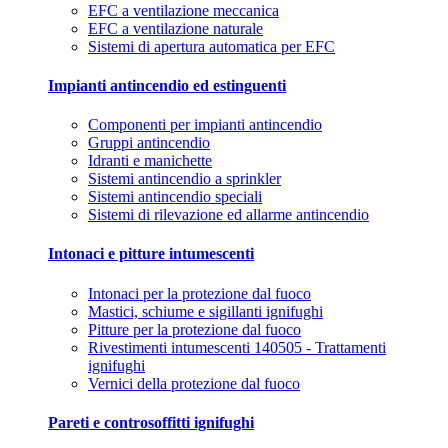
EFC a ventilazione meccanica
EFC a ventilazione naturale
Sistemi di apertura automatica per EFC
Impianti antincendio ed estinguenti
Componenti per impianti antincendio
Gruppi antincendio
Idranti e manichette
Sistemi antincendio a sprinkler
Sistemi antincendio speciali
Sistemi di rilevazione ed allarme antincendio
Intonaci e pitture intumescenti
Intonaci per la protezione dal fuoco
Mastici, schiume e sigillanti ignifughi
Pitture per la protezione dal fuoco
Rivestimenti intumescenti 140505 - Trattamenti
ignifughi
Vernici della protezione dal fuoco
Pareti e controsoffitti ignifughi