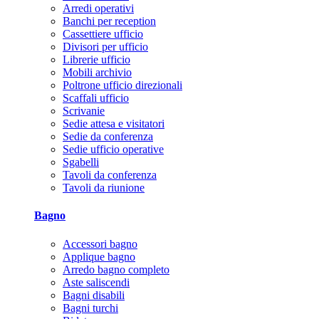
Arredi operativi
Banchi per reception
Cassettiere ufficio
Divisori per ufficio
Librerie ufficio
Mobili archivio
Poltrone ufficio direzionali
Scaffali ufficio
Scrivanie
Sedie attesa e visitatori
Sedie da conferenza
Sedie ufficio operative
Sgabelli
Tavoli da conferenza
Tavoli da riunione
Bagno
Accessori bagno
Applique bagno
Arredo bagno completo
Aste saliscendi
Bagni disabili
Bagni turchi