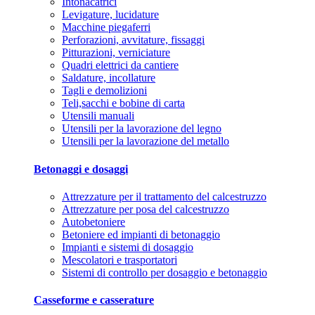
Intonacatrici
Levigature, lucidature
Macchine piegaferri
Perforazioni, avvitature, fissaggi
Pitturazioni, verniciature
Quadri elettrici da cantiere
Saldature, incollature
Tagli e demolizioni
Teli,sacchi e bobine di carta
Utensili manuali
Utensili per la lavorazione del legno
Utensili per la lavorazione del metallo
Betonaggi e dosaggi
Attrezzature per il trattamento del calcestruzzo
Attrezzature per posa del calcestruzzo
Autobetoniere
Betoniere ed impianti di betonaggio
Impianti e sistemi di dosaggio
Mescolatori e trasportatori
Sistemi di controllo per dosaggio e betonaggio
Casseforme e casserature