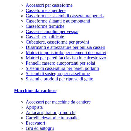
Accessori per casseforme
Casseforme a perdere
Casseforme e sistemi di casseratura per cls
Casseforme slittanti e automontanti
Casseforme termiche
Casseri e cupolini per vespai
Casseri per palificate
Cubettiere, casseforme per provini
Disarmanti e attrezzature per pulizia casseri
Matrici in polistirolo per elementi decorativi
Matrici per pareti facciavista in calcestruzzo
Pannelli cassero autoportanti per solai
Sistemi di casseratura per pareti portanti
Sistemi di sostegno per casseforme
Sistemi e prodotti per riprese di getto
Macchine da cantiere
Accessori per macchine da cantiere
Apripista
Autocarri, trattori, rimorchi
Carrelli elevatori e transpallet
Escavatori
Gru ed autogru