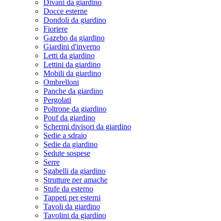
Divani da giardino
Docce esterne
Dondoli da giardino
Fioriere
Gazebo da giardino
Giardini d'inverno
Letti da giardino
Lettini da giardino
Mobili da giardino
Ombrelloni
Panche da giardino
Pergolati
Poltrone da giardino
Pouf da giardino
Schermi divisori da giardino
Sedie a sdraio
Sedie da giardino
Sedute sospese
Serre
Sgabelli da giardino
Strutture per amache
Stufe da esterno
Tappeti per esterni
Tavoli da giardino
Tavolini da giardino