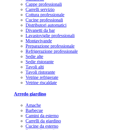
Cappe professionali
Carrelli servizio
Cottura professionale
Cucine professionali
Distributori automatici
Divanetti da bar
Lavastoviglie professionali
Montavivande
Preparazione professionale
Refrigerazione professionale
Sedie alte
Sedie ristorante
Tavoli alti
Tavoli ristorante
Vetrine refrigerate
Vetrine riscaldate
Arredo giardino
Amache
Barbecue
Camini da esterno
Carrelli da giardino
Cucine da esterno