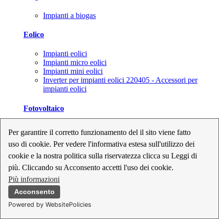
Impianti a biogas
Eolico
Impianti eolici
Impianti micro eolici
Impianti mini eolici
Inverter per impianti eolici 220405 - Accessori per
impianti eolici
Fotovoltaico
Cavi, connettori e sezionatori per impianti fotovoltaici
Per garantire il corretto funzionamento del il sito viene fatto
Inverter per impianti fotovoltaici
uso di cookie. Per vedere l'informativa estesa sull'utilizzo dei
Kit per impianti fotovoltaici
Moduli fotovoltaici
cookie e la nostra politica sulla riservatezza clicca su Leggi di
Sistemi di monitoraggio per impianti fotovoltaici
più. Cliccando su Acconsento accetti l'uso dei cookie.
Strumenti di collaudo e configurazione per impianti
Più informazioni
fotovoltaici
Supporti per impianti fotovoltaici
Acconsento
Powered by WebsitePolicies
Geotermia