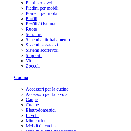
Piani per tavoli
Piedini per mobili
Pomelli per mobili
Profili
Profili di battuta
Ruote
Serrature
Sistemi antiribaltamento
Sistemi passacavi
Sistemi scorrevoli
Supporti
Viti
Zoccoli
Cucina
Accessori per la cucina
Accessori per la tavola
Cappe
Cucine
Elettrodomestici
Lavelli
Minicucine
Mobili da cucina