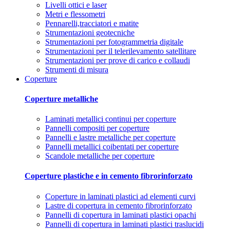
Livelli ottici e laser
Metri e flessometri
Pennarelli,tracciatori e matite
Strumentazioni geotecniche
Strumentazioni per fotogrammetria digitale
Strumentazioni per il telerilevamento satellitare
Strumentazioni per prove di carico e collaudi
Strumenti di misura
Coperture
Coperture metalliche
Laminati metallici continui per coperture
Pannelli compositi per coperture
Pannelli e lastre metalliche per coperture
Pannelli metallici coibentati per coperture
Scandole metalliche per coperture
Coperture plastiche e in cemento fibrorinforzato
Coperture in laminati plastici ad elementi curvi
Lastre di copertura in cemento fibrorinforzato
Pannelli di copertura in laminati plastici opachi
Pannelli di copertura in laminati plastici traslucidi