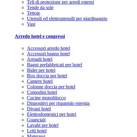
Teli di protezione per arredi esterni
Tende da sole
Tettoie
Utensili ed elettroutensili per giardinaggio
Vasi
Arredo hotel e congressi
Accessori arredo hotel
Accessori bagno hotel
Armadi hotel
Bagni prefabbricati per hotel
Bidet per hotel
Box doccia per hotel
Camere hotel
Colonne doccia per hotel
Comodini hotel
Cucine monoblocco
Dispositivi per risparmio energia
Divani hotel
Elettrodomestici per hotel
Guanciali
Lavabi per hotel
Letti hotel
Materassi