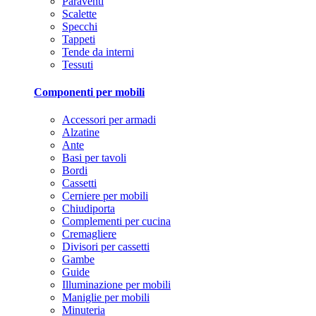
Paraventi
Scalette
Specchi
Tappeti
Tende da interni
Tessuti
Componenti per mobili
Accessori per armadi
Alzatine
Ante
Basi per tavoli
Bordi
Cassetti
Cerniere per mobili
Chiudiporta
Complementi per cucina
Cremagliere
Divisori per cassetti
Gambe
Guide
Illuminazione per mobili
Maniglie per mobili
Minuteria