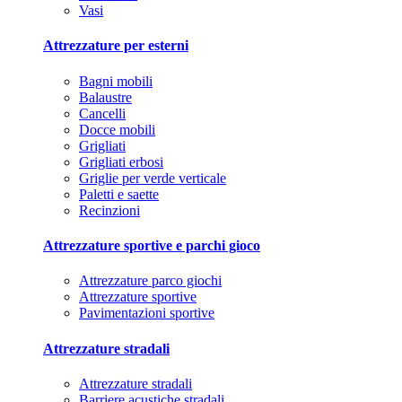
Vasi
Attrezzature per esterni
Bagni mobili
Balaustre
Cancelli
Docce mobili
Grigliati
Grigliati erbosi
Griglie per verde verticale
Paletti e saette
Recinzioni
Attrezzature sportive e parchi gioco
Attrezzature parco giochi
Attrezzature sportive
Pavimentazioni sportive
Attrezzature stradali
Attrezzature stradali
Barriere acustiche stradali