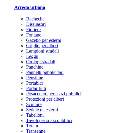
Arredo urbano
Bacheche
Dissuasori
Fioriere
Fontane
Gazebo per esterni
Griglie per alberi
Lampioni stradali
Leggii
Orologi stradali
Panchine
Pannelli pubblicitari
Pensiline
Portabici
Portarifiuti
Posacenere per spazi pubblici
Protezioni per alberi
Sculture
Sedute da esterni
Tabelloni
Tavoli per spazi pubblici
Totem
Transenne