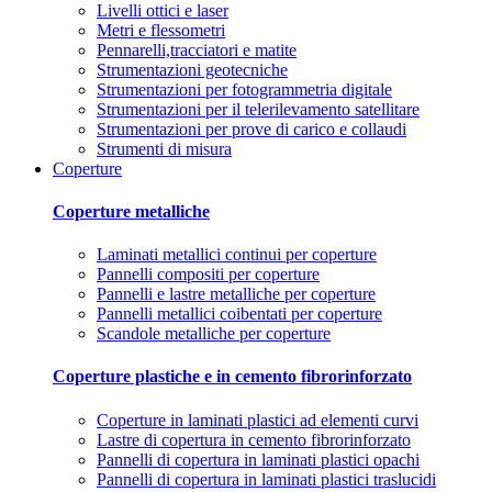
Livelli ottici e laser
Metri e flessometri
Pennarelli,tracciatori e matite
Strumentazioni geotecniche
Strumentazioni per fotogrammetria digitale
Strumentazioni per il telerilevamento satellitare
Strumentazioni per prove di carico e collaudi
Strumenti di misura
Coperture
Coperture metalliche
Laminati metallici continui per coperture
Pannelli compositi per coperture
Pannelli e lastre metalliche per coperture
Pannelli metallici coibentati per coperture
Scandole metalliche per coperture
Coperture plastiche e in cemento fibrorinforzato
Coperture in laminati plastici ad elementi curvi
Lastre di copertura in cemento fibrorinforzato
Pannelli di copertura in laminati plastici opachi
Pannelli di copertura in laminati plastici traslucidi