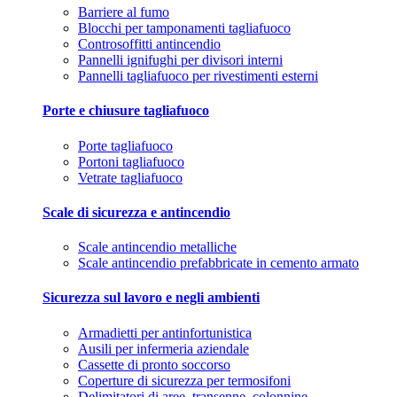
Barriere al fumo
Blocchi per tamponamenti tagliafuoco
Controsoffitti antincendio
Pannelli ignifughi per divisori interni
Pannelli tagliafuoco per rivestimenti esterni
Porte e chiusure tagliafuoco
Porte tagliafuoco
Portoni tagliafuoco
Vetrate tagliafuoco
Scale di sicurezza e antincendio
Scale antincendio metalliche
Scale antincendio prefabbricate in cemento armato
Sicurezza sul lavoro e negli ambienti
Armadietti per antinfortunistica
Ausili per infermeria aziendale
Cassette di pronto soccorso
Coperture di sicurezza per termosifoni
Delimitatori di aree, transenne, colonnine