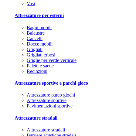
Vasi
Attrezzature per esterni
Bagni mobili
Balaustre
Cancelli
Docce mobili
Grigliati
Grigliati erbosi
Griglie per verde verticale
Paletti e saette
Recinzioni
Attrezzature sportive e parchi gioco
Attrezzature parco giochi
Attrezzature sportive
Pavimentazioni sportive
Attrezzature stradali
Attrezzature stradali
Barriere acustiche stradali