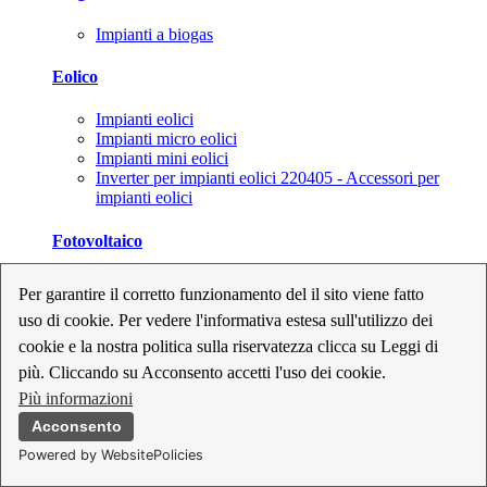
Impianti a biogas
Eolico
Impianti eolici
Impianti micro eolici
Impianti mini eolici
Inverter per impianti eolici 220405 - Accessori per
impianti eolici
Fotovoltaico
Cavi, connettori e sezionatori per impianti fotovoltaici
Per garantire il corretto funzionamento del il sito viene fatto
Inverter per impianti fotovoltaici
uso di cookie. Per vedere l'informativa estesa sull'utilizzo dei
Kit per impianti fotovoltaici
Moduli fotovoltaici
cookie e la nostra politica sulla riservatezza clicca su Leggi di
Sistemi di monitoraggio per impianti fotovoltaici
più. Cliccando su Acconsento accetti l'uso dei cookie.
Strumenti di collaudo e configurazione per impianti
Più informazioni
fotovoltaici
Supporti per impianti fotovoltaici
Acconsento
Powered by WebsitePolicies
Geotermia