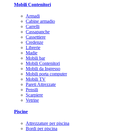
Mobili Contenitori
Armadi
Cabine armadio
Carrelli
Cassapanche
Cassettiere
Credenze
Librerie
Madie
Mobili bar
Mobili Contenitori
Mobili da Ingresso
Mobili porta computer
Mobili TV
Pareti Attrezzate
Pensili
Scarpiere
Vetrine
Piscine
Attrezzature per piscina
Bordi per piscina