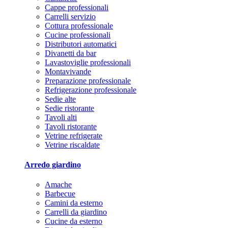
Cappe professionali
Carrelli servizio
Cottura professionale
Cucine professionali
Distributori automatici
Divanetti da bar
Lavastoviglie professionali
Montavivande
Preparazione professionale
Refrigerazione professionale
Sedie alte
Sedie ristorante
Tavoli alti
Tavoli ristorante
Vetrine refrigerate
Vetrine riscaldate
Arredo giardino
Amache
Barbecue
Camini da esterno
Carrelli da giardino
Cucine da esterno