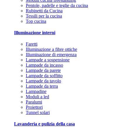
Moduli cucina freestanding
Pentole, padelle e teglie da cucina
Rubinetti da Cucina
Tessili per la cucina
Top cucina
Illuminazione interni
Faretti
Illuminazione a fibre ottiche
Illuminazione di emergenza
Lampade a sospensione
Lampade da incasso
Lampade da parete
Lampade da soffitto
Lampade da tavolo
Lampade da terra
Lampadine
Moduli a led
Paralumi
Proiettori
Tunnel solari
Lavanderia e pulizia della casa