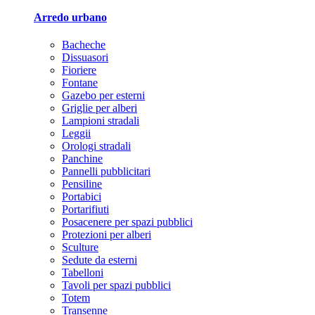
Arredo urbano
Bacheche
Dissuasori
Fioriere
Fontane
Gazebo per esterni
Griglie per alberi
Lampioni stradali
Leggii
Orologi stradali
Panchine
Pannelli pubblicitari
Pensiline
Portabici
Portarifiuti
Posacenere per spazi pubblici
Protezioni per alberi
Sculture
Sedute da esterni
Tabelloni
Tavoli per spazi pubblici
Totem
Transenne