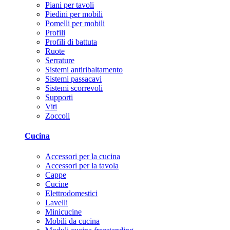
Piani per tavoli
Piedini per mobili
Pomelli per mobili
Profili
Profili di battuta
Ruote
Serrature
Sistemi antiribaltamento
Sistemi passacavi
Sistemi scorrevoli
Supporti
Viti
Zoccoli
Cucina
Accessori per la cucina
Accessori per la tavola
Cappe
Cucine
Elettrodomestici
Lavelli
Minicucine
Mobili da cucina