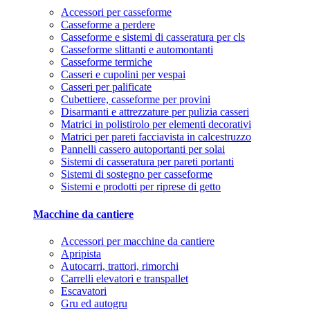
Accessori per casseforme
Casseforme a perdere
Casseforme e sistemi di casseratura per cls
Casseforme slittanti e automontanti
Casseforme termiche
Casseri e cupolini per vespai
Casseri per palificate
Cubettiere, casseforme per provini
Disarmanti e attrezzature per pulizia casseri
Matrici in polistirolo per elementi decorativi
Matrici per pareti facciavista in calcestruzzo
Pannelli cassero autoportanti per solai
Sistemi di casseratura per pareti portanti
Sistemi di sostegno per casseforme
Sistemi e prodotti per riprese di getto
Macchine da cantiere
Accessori per macchine da cantiere
Apripista
Autocarri, trattori, rimorchi
Carrelli elevatori e transpallet
Escavatori
Gru ed autogru