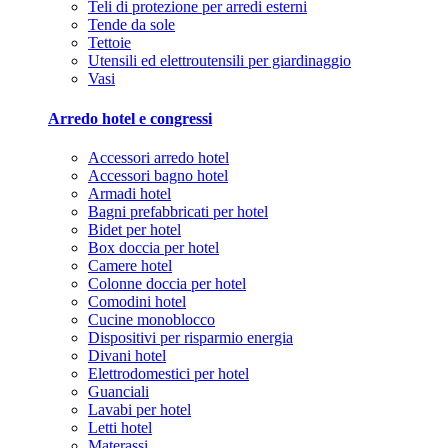
Teli di protezione per arredi esterni
Tende da sole
Tettoie
Utensili ed elettroutensili per giardinaggio
Vasi
Arredo hotel e congressi
Accessori arredo hotel
Accessori bagno hotel
Armadi hotel
Bagni prefabbricati per hotel
Bidet per hotel
Box doccia per hotel
Camere hotel
Colonne doccia per hotel
Comodini hotel
Cucine monoblocco
Dispositivi per risparmio energia
Divani hotel
Elettrodomestici per hotel
Guanciali
Lavabi per hotel
Letti hotel
Materassi