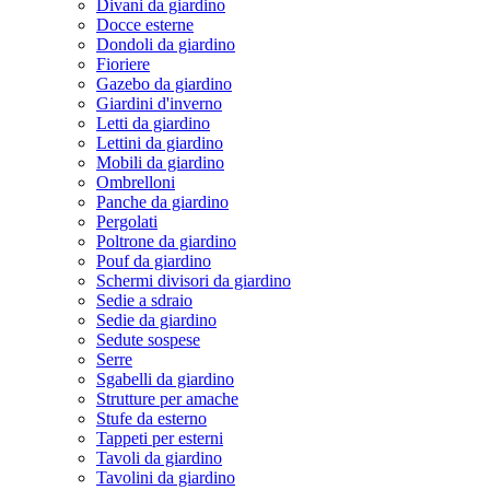
Divani da giardino
Docce esterne
Dondoli da giardino
Fioriere
Gazebo da giardino
Giardini d'inverno
Letti da giardino
Lettini da giardino
Mobili da giardino
Ombrelloni
Panche da giardino
Pergolati
Poltrone da giardino
Pouf da giardino
Schermi divisori da giardino
Sedie a sdraio
Sedie da giardino
Sedute sospese
Serre
Sgabelli da giardino
Strutture per amache
Stufe da esterno
Tappeti per esterni
Tavoli da giardino
Tavolini da giardino