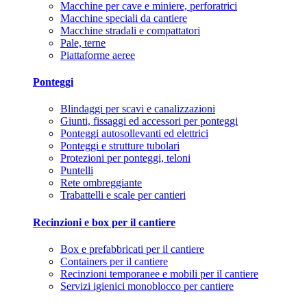
Macchine per cave e miniere, perforatrici
Macchine speciali da cantiere
Macchine stradali e compattatori
Pale, terne
Piattaforme aeree
Ponteggi
Blindaggi per scavi e canalizzazioni
Giunti, fissaggi ed accessori per ponteggi
Ponteggi autosollevanti ed elettrici
Ponteggi e strutture tubolari
Protezioni per ponteggi, teloni
Puntelli
Rete ombreggiante
Trabattelli e scale per cantieri
Recinzioni e box per il cantiere
Box e prefabbricati per il cantiere
Containers per il cantiere
Recinzioni temporanee e mobili per il cantiere
Servizi igienici monoblocco per cantiere