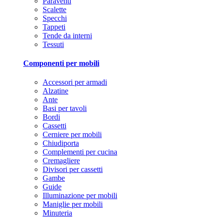
Paraventi
Scalette
Specchi
Tappeti
Tende da interni
Tessuti
Componenti per mobili
Accessori per armadi
Alzatine
Ante
Basi per tavoli
Bordi
Cassetti
Cerniere per mobili
Chiudiporta
Complementi per cucina
Cremagliere
Divisori per cassetti
Gambe
Guide
Illuminazione per mobili
Maniglie per mobili
Minuteria