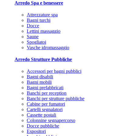
Arredo Spa e benessere
Attrezzature spa
Bagni turchi
Docce
Lettini massaggio
Saune
Spogliatoi
Vasche idromassaggio
Arredo Strutture Pubbliche
Accessori per bagni pubblici
Bagni disabili
Bagni mobili
Bagni prefabbricati
Banchi per reception
Banchi per strutture pubbliche
Cabine per fumatori
Cartelli segnalatori
Cassette postali
Colonnine segnapercorso
Docce pubbliche
Espositori