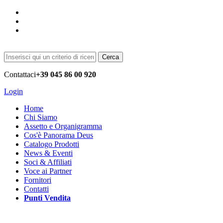
Cerca
Contattaci
+39 045 86 00 920
Login
Home
Chi Siamo
Assetto e Organigramma
Cos'è Panorama Deus
Catalogo Prodotti
News & Eventi
Soci & Affiliati
Voce ai Partner
Fornitori
Contatti
Punti Vendita