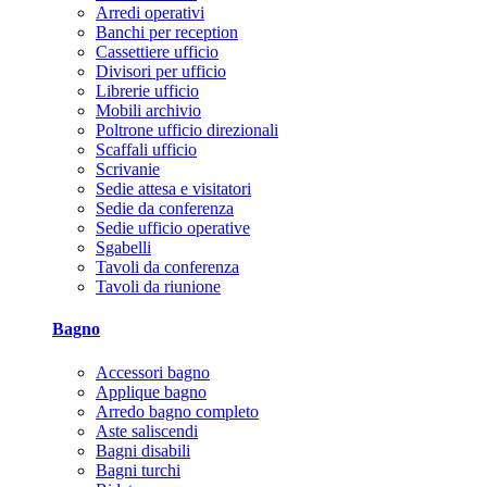
Arredi operativi
Banchi per reception
Cassettiere ufficio
Divisori per ufficio
Librerie ufficio
Mobili archivio
Poltrone ufficio direzionali
Scaffali ufficio
Scrivanie
Sedie attesa e visitatori
Sedie da conferenza
Sedie ufficio operative
Sgabelli
Tavoli da conferenza
Tavoli da riunione
Bagno
Accessori bagno
Applique bagno
Arredo bagno completo
Aste saliscendi
Bagni disabili
Bagni turchi