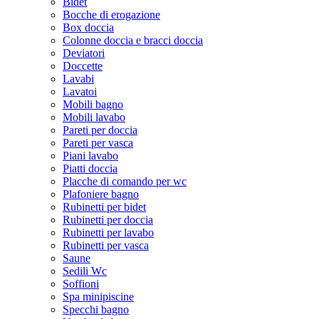
Bidet
Bocche di erogazione
Box doccia
Colonne doccia e bracci doccia
Deviatori
Doccette
Lavabi
Lavatoi
Mobili bagno
Mobili lavabo
Pareti per doccia
Pareti per vasca
Piani lavabo
Piatti doccia
Placche di comando per wc
Plafoniere bagno
Rubinetti per bidet
Rubinetti per doccia
Rubinetti per lavabo
Rubinetti per vasca
Saune
Sedili Wc
Soffioni
Spa minipiscine
Specchi bagno