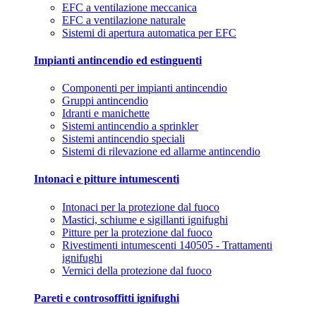
EFC a ventilazione meccanica
EFC a ventilazione naturale
Sistemi di apertura automatica per EFC
Impianti antincendio ed estinguenti
Componenti per impianti antincendio
Gruppi antincendio
Idranti e manichette
Sistemi antincendio a sprinkler
Sistemi antincendio speciali
Sistemi di rilevazione ed allarme antincendio
Intonaci e pitture intumescenti
Intonaci per la protezione dal fuoco
Mastici, schiume e sigillanti ignifughi
Pitture per la protezione dal fuoco
Rivestimenti intumescenti 140505 - Trattamenti
ignifughi
Vernici della protezione dal fuoco
Pareti e controsoffitti ignifughi