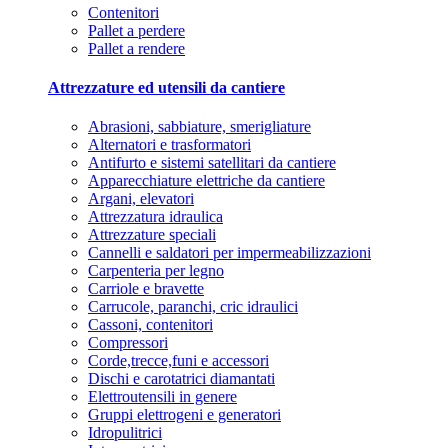
Contenitori
Pallet a perdere
Pallet a rendere
Attrezzature ed utensili da cantiere
Abrasioni, sabbiature, smerigliature
Alternatori e trasformatori
Antifurto e sistemi satellitari da cantiere
Apparecchiature elettriche da cantiere
Argani, elevatori
Attrezzatura idraulica
Attrezzature speciali
Cannelli e saldatori per impermeabilizzazioni
Carpenteria per legno
Carriole e bravette
Carrucole, paranchi, cric idraulici
Cassoni, contenitori
Compressori
Corde,trecce,funi e accessori
Dischi e carotatrici diamantati
Elettroutensili in genere
Gruppi elettrogeni e generatori
Idropulitrici