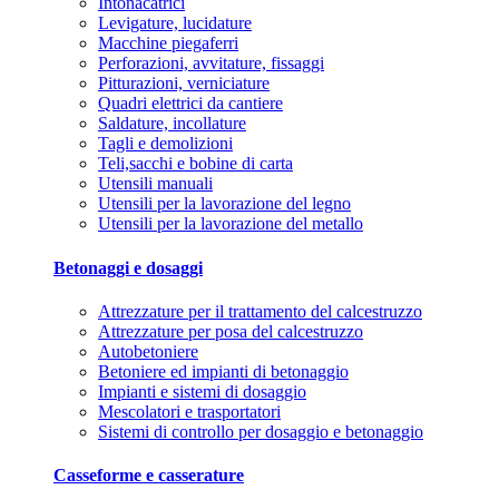
Intonacatrici
Levigature, lucidature
Macchine piegaferri
Perforazioni, avvitature, fissaggi
Pitturazioni, verniciature
Quadri elettrici da cantiere
Saldature, incollature
Tagli e demolizioni
Teli,sacchi e bobine di carta
Utensili manuali
Utensili per la lavorazione del legno
Utensili per la lavorazione del metallo
Betonaggi e dosaggi
Attrezzature per il trattamento del calcestruzzo
Attrezzature per posa del calcestruzzo
Autobetoniere
Betoniere ed impianti di betonaggio
Impianti e sistemi di dosaggio
Mescolatori e trasportatori
Sistemi di controllo per dosaggio e betonaggio
Casseforme e casserature