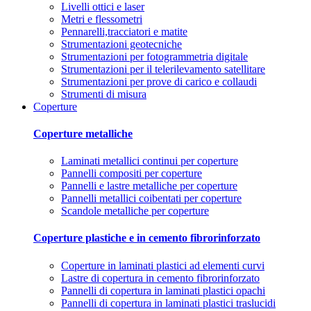
Livelli ottici e laser
Metri e flessometri
Pennarelli,tracciatori e matite
Strumentazioni geotecniche
Strumentazioni per fotogrammetria digitale
Strumentazioni per il telerilevamento satellitare
Strumentazioni per prove di carico e collaudi
Strumenti di misura
Coperture
Coperture metalliche
Laminati metallici continui per coperture
Pannelli compositi per coperture
Pannelli e lastre metalliche per coperture
Pannelli metallici coibentati per coperture
Scandole metalliche per coperture
Coperture plastiche e in cemento fibrorinforzato
Coperture in laminati plastici ad elementi curvi
Lastre di copertura in cemento fibrorinforzato
Pannelli di copertura in laminati plastici opachi
Pannelli di copertura in laminati plastici traslucidi