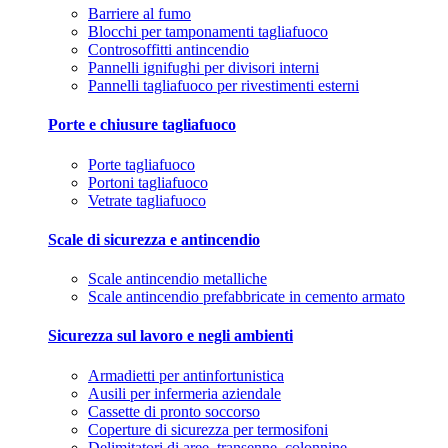
Barriere al fumo
Blocchi per tamponamenti tagliafuoco
Controsoffitti antincendio
Pannelli ignifughi per divisori interni
Pannelli tagliafuoco per rivestimenti esterni
Porte e chiusure tagliafuoco
Porte tagliafuoco
Portoni tagliafuoco
Vetrate tagliafuoco
Scale di sicurezza e antincendio
Scale antincendio metalliche
Scale antincendio prefabbricate in cemento armato
Sicurezza sul lavoro e negli ambienti
Armadietti per antinfortunistica
Ausili per infermeria aziendale
Cassette di pronto soccorso
Coperture di sicurezza per termosifoni
Delimitatori di aree, transenne, colonnine