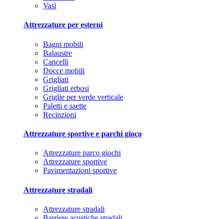
Vasi
Attrezzature per esterni
Bagni mobili
Balaustre
Cancelli
Docce mobili
Grigliati
Grigliati erbosi
Griglie per verde verticale
Paletti e saette
Recinzioni
Attrezzature sportive e parchi gioco
Attrezzature parco giochi
Attrezzature sportive
Pavimentazioni sportive
Attrezzature stradali
Attrezzature stradali
Barriere acustiche stradali