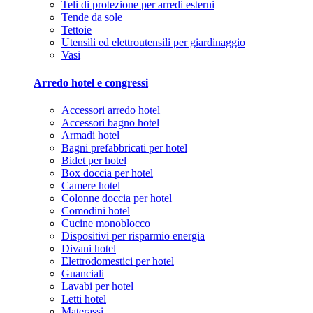
Teli di protezione per arredi esterni
Tende da sole
Tettoie
Utensili ed elettroutensili per giardinaggio
Vasi
Arredo hotel e congressi
Accessori arredo hotel
Accessori bagno hotel
Armadi hotel
Bagni prefabbricati per hotel
Bidet per hotel
Box doccia per hotel
Camere hotel
Colonne doccia per hotel
Comodini hotel
Cucine monoblocco
Dispositivi per risparmio energia
Divani hotel
Elettrodomestici per hotel
Guanciali
Lavabi per hotel
Letti hotel
Materassi