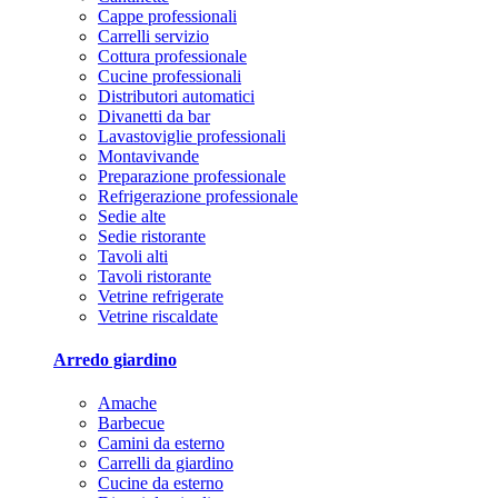
Cappe professionali
Carrelli servizio
Cottura professionale
Cucine professionali
Distributori automatici
Divanetti da bar
Lavastoviglie professionali
Montavivande
Preparazione professionale
Refrigerazione professionale
Sedie alte
Sedie ristorante
Tavoli alti
Tavoli ristorante
Vetrine refrigerate
Vetrine riscaldate
Arredo giardino
Amache
Barbecue
Camini da esterno
Carrelli da giardino
Cucine da esterno