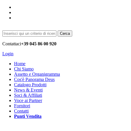
Cerca
Contattaci
+39 045 86 00 920
Login
Home
Chi Siamo
Assetto e Organigramma
Cos'è Panorama Deus
Catalogo Prodotti
News & Eventi
Soci & Affiliati
Voce ai Partner
Fornitori
Contatti
Punti Vendita