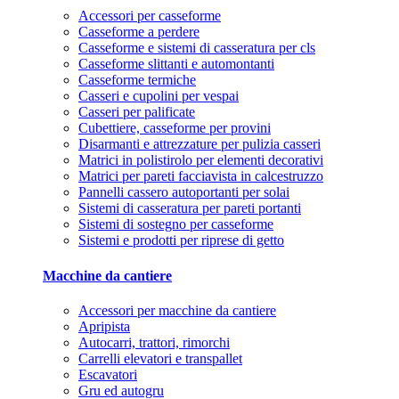
Accessori per casseforme
Casseforme a perdere
Casseforme e sistemi di casseratura per cls
Casseforme slittanti e automontanti
Casseforme termiche
Casseri e cupolini per vespai
Casseri per palificate
Cubettiere, casseforme per provini
Disarmanti e attrezzature per pulizia casseri
Matrici in polistirolo per elementi decorativi
Matrici per pareti facciavista in calcestruzzo
Pannelli cassero autoportanti per solai
Sistemi di casseratura per pareti portanti
Sistemi di sostegno per casseforme
Sistemi e prodotti per riprese di getto
Macchine da cantiere
Accessori per macchine da cantiere
Apripista
Autocarri, trattori, rimorchi
Carrelli elevatori e transpallet
Escavatori
Gru ed autogru