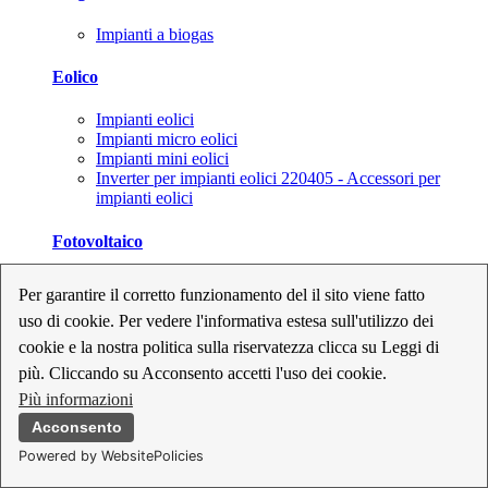
Impianti a biogas
Eolico
Impianti eolici
Impianti micro eolici
Impianti mini eolici
Inverter per impianti eolici 220405 - Accessori per
impianti eolici
Fotovoltaico
Cavi, connettori e sezionatori per impianti fotovoltaici
Per garantire il corretto funzionamento del il sito viene fatto
Inverter per impianti fotovoltaici
uso di cookie. Per vedere l'informativa estesa sull'utilizzo dei
Kit per impianti fotovoltaici
Moduli fotovoltaici
cookie e la nostra politica sulla riservatezza clicca su Leggi di
Sistemi di monitoraggio per impianti fotovoltaici
più. Cliccando su Acconsento accetti l'uso dei cookie.
Strumenti di collaudo e configurazione per impianti
Più informazioni
fotovoltaici
Supporti per impianti fotovoltaici
Acconsento
Powered by WebsitePolicies
Geotermia