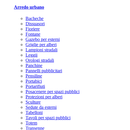
Arredo urbano
Bacheche
Dissuasori
Fioriere
Fontane
Gazebo per esterni
Griglie per alberi
Lampioni stradali
Leggii
Orologi stradali
Panchine
Pannelli pubblicitari
Pensiline
Portabici
Portarifiuti
Posacenere per spazi pubblici
Protezioni per alberi
Sculture
Sedute da esterni
Tabelloni
Tavoli per spazi pubblici
Totem
Transenne