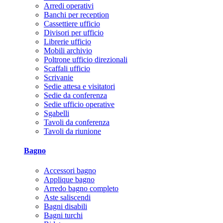
Arredi operativi
Banchi per reception
Cassettiere ufficio
Divisori per ufficio
Librerie ufficio
Mobili archivio
Poltrone ufficio direzionali
Scaffali ufficio
Scrivanie
Sedie attesa e visitatori
Sedie da conferenza
Sedie ufficio operative
Sgabelli
Tavoli da conferenza
Tavoli da riunione
Bagno
Accessori bagno
Applique bagno
Arredo bagno completo
Aste saliscendi
Bagni disabili
Bagni turchi