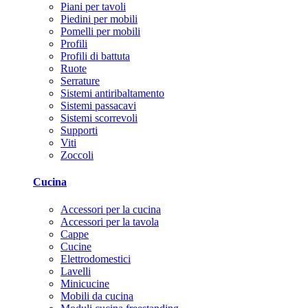
Piani per tavoli
Piedini per mobili
Pomelli per mobili
Profili
Profili di battuta
Ruote
Serrature
Sistemi antiribaltamento
Sistemi passacavi
Sistemi scorrevoli
Supporti
Viti
Zoccoli
Cucina
Accessori per la cucina
Accessori per la tavola
Cappe
Cucine
Elettrodomestici
Lavelli
Minicucine
Mobili da cucina