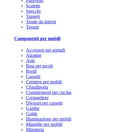
Paraventi
Scalette
Specchi
Tappeti
Tende da interni
Tessuti
Componenti per mobili
Accessori per armadi
Alzatine
Ante
Basi per tavoli
Bordi
Cassetti
Cerniere per mobili
Chiudiporta
Complementi per cucina
Cremagliere
Divisori per cassetti
Gambe
Guide
Illuminazione per mobili
Maniglie per mobili
Minuteria