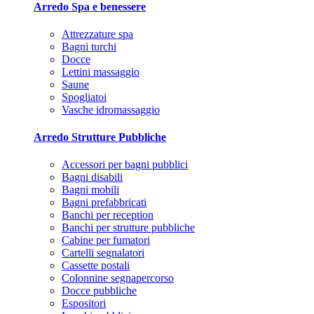
Arredo Spa e benessere
Attrezzature spa
Bagni turchi
Docce
Lettini massaggio
Saune
Spogliatoi
Vasche idromassaggio
Arredo Strutture Pubbliche
Accessori per bagni pubblici
Bagni disabili
Bagni mobili
Bagni prefabbricati
Banchi per reception
Banchi per strutture pubbliche
Cabine per fumatori
Cartelli segnalatori
Cassette postali
Colonnine segnapercorso
Docce pubbliche
Espositori