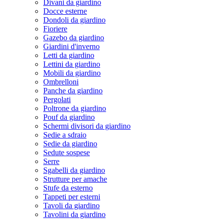
Divani da giardino
Docce esterne
Dondoli da giardino
Fioriere
Gazebo da giardino
Giardini d'inverno
Letti da giardino
Lettini da giardino
Mobili da giardino
Ombrelloni
Panche da giardino
Pergolati
Poltrone da giardino
Pouf da giardino
Schermi divisori da giardino
Sedie a sdraio
Sedie da giardino
Sedute sospese
Serre
Sgabelli da giardino
Strutture per amache
Stufe da esterno
Tappeti per esterni
Tavoli da giardino
Tavolini da giardino