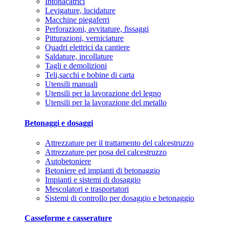
Intonacatrici
Levigature, lucidature
Macchine piegaferri
Perforazioni, avvitature, fissaggi
Pitturazioni, verniciature
Quadri elettrici da cantiere
Saldature, incollature
Tagli e demolizioni
Teli,sacchi e bobine di carta
Utensili manuali
Utensili per la lavorazione del legno
Utensili per la lavorazione del metallo
Betonaggi e dosaggi
Attrezzature per il trattamento del calcestruzzo
Attrezzature per posa del calcestruzzo
Autobetoniere
Betoniere ed impianti di betonaggio
Impianti e sistemi di dosaggio
Mescolatori e trasportatori
Sistemi di controllo per dosaggio e betonaggio
Casseforme e casserature