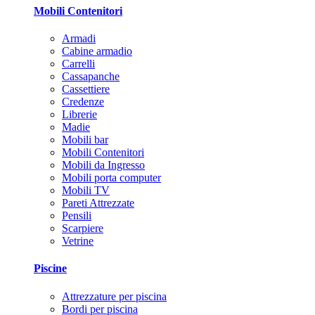
Mobili Contenitori
Armadi
Cabine armadio
Carrelli
Cassapanche
Cassettiere
Credenze
Librerie
Madie
Mobili bar
Mobili Contenitori
Mobili da Ingresso
Mobili porta computer
Mobili TV
Pareti Attrezzate
Pensili
Scarpiere
Vetrine
Piscine
Attrezzature per piscina
Bordi per piscina