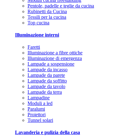
Moduli cucina freestanding
Pentole, padelle e teglie da cucina
Rubinetti da Cucina
Tessili per la cucina
Top cucina
Illuminazione interni
Faretti
Illuminazione a fibre ottiche
Illuminazione di emergenza
Lampade a sospensione
Lampade da incasso
Lampade da parete
Lampade da soffitto
Lampade da tavolo
Lampade da terra
Lampadine
Moduli a led
Paralumi
Proiettori
Tunnel solari
Lavanderia e pulizia della casa