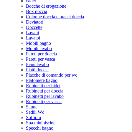
Bidet
Bocche di erogazione
Box doccia
Colonne doccia e bracci doccia
Deviatori
Doccette
Lavabi
Lavatoi
Mobili bagno
Mobili lavabo
Pareti per doccia
Pareti per vasca
Piani lavabo
Piatti doccia
Placche di comando per wc
Plafoniere bagno
Rubinetti per bidet
Rubinetti per doccia
Rubinetti per lavabo
Rubinetti per vasca
Saune
Sedili Wc
Soffioni
Spa minipiscine
Specchi bagno