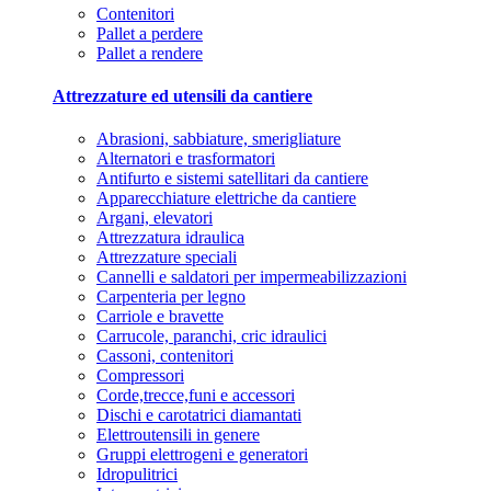
Contenitori
Pallet a perdere
Pallet a rendere
Attrezzature ed utensili da cantiere
Abrasioni, sabbiature, smerigliature
Alternatori e trasformatori
Antifurto e sistemi satellitari da cantiere
Apparecchiature elettriche da cantiere
Argani, elevatori
Attrezzatura idraulica
Attrezzature speciali
Cannelli e saldatori per impermeabilizzazioni
Carpenteria per legno
Carriole e bravette
Carrucole, paranchi, cric idraulici
Cassoni, contenitori
Compressori
Corde,trecce,funi e accessori
Dischi e carotatrici diamantati
Elettroutensili in genere
Gruppi elettrogeni e generatori
Idropulitrici