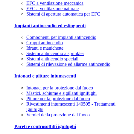
EFC a ventilazione meccanica
EFC a ventilazione naturale
Sistemi di apertura automatica per EFC
Impianti antincendio ed estinguenti
Componenti per impianti antincendio
Gruppi antincendio
Idranti e manichette
Sistemi antincendio a sprinkler
Sistemi antincendio speciali
Sistemi di rilevazione ed allarme antincendio
Intonaci e pitture intumescenti
Intonaci per la protezione dal fuoco
Mastici, schiume e sigillanti ignifughi
Pitture per la protezione dal fuoco
Rivestimenti intumescenti 140505 - Trattamenti
ignifughi
Vernici della protezione dal fuoco
Pareti e controsoffitti ignifughi