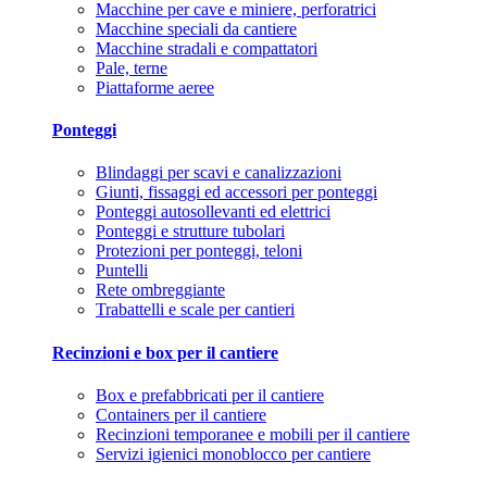
Macchine per cave e miniere, perforatrici
Macchine speciali da cantiere
Macchine stradali e compattatori
Pale, terne
Piattaforme aeree
Ponteggi
Blindaggi per scavi e canalizzazioni
Giunti, fissaggi ed accessori per ponteggi
Ponteggi autosollevanti ed elettrici
Ponteggi e strutture tubolari
Protezioni per ponteggi, teloni
Puntelli
Rete ombreggiante
Trabattelli e scale per cantieri
Recinzioni e box per il cantiere
Box e prefabbricati per il cantiere
Containers per il cantiere
Recinzioni temporanee e mobili per il cantiere
Servizi igienici monoblocco per cantiere