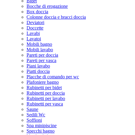
Bidet
Bocche di erogazione
Box doccia
Colonne doccia e bracci doccia
Deviatori
Doccette
Lavabi
Lavatoi
Mobili bagno
Mobili lavabo
Pareti per doccia
Pareti per vasca
Piani lavabo
Piatti doccia
Placche di comando per wc
Plafoniere bagno
Rubinetti per bidet
Rubinetti per doccia
Rubinetti per lavabo
Rubinetti per vasca
Saune
Sedili Wc
Soffioni
Spa minipiscine
Specchi bagno