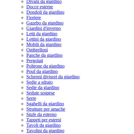
Divani da giardino
Docce esterne
Dondoli da giardino
Fioriere
Gazebo da giardino
Giardini d'inverno
Letti da giardino
Lettini da giardino
Mobili da giardino
Ombrelloni
Panche da giardino
Pergolati
Poltrone da giardino
Pouf da giardino
Schermi divisori da giardino
Sedie a sdraio
Sedie da giardino
Sedute sospese
Serre
Sgabelli da giardino
Strutture per amache
Stufe da esterno
Tappeti per esterni
Tavoli da giardino
Tavolini da giardino