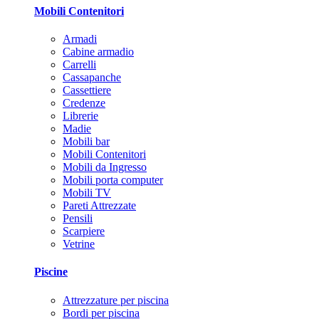
Mobili Contenitori
Armadi
Cabine armadio
Carrelli
Cassapanche
Cassettiere
Credenze
Librerie
Madie
Mobili bar
Mobili Contenitori
Mobili da Ingresso
Mobili porta computer
Mobili TV
Pareti Attrezzate
Pensili
Scarpiere
Vetrine
Piscine
Attrezzature per piscina
Bordi per piscina