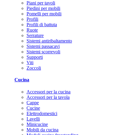
Piani per tavoli
Piedini per mobili
Pomelli per mobili
Profili
Profili di battuta
Ruote
Serrature
Sistemi antiribaltamento
Sistemi passacavi
Sistemi scorrevoli
Supporti
Viti
Zoccoli
Cucina
Accessori per la cucina
Accessori per la tavola
Cappe
Cucine
Elettrodomestici
Lavelli
Minicucine
Mobili da cucina