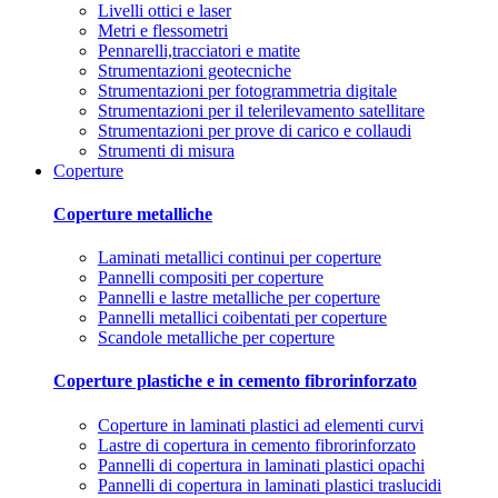
Livelli ottici e laser
Metri e flessometri
Pennarelli,tracciatori e matite
Strumentazioni geotecniche
Strumentazioni per fotogrammetria digitale
Strumentazioni per il telerilevamento satellitare
Strumentazioni per prove di carico e collaudi
Strumenti di misura
Coperture
Coperture metalliche
Laminati metallici continui per coperture
Pannelli compositi per coperture
Pannelli e lastre metalliche per coperture
Pannelli metallici coibentati per coperture
Scandole metalliche per coperture
Coperture plastiche e in cemento fibrorinforzato
Coperture in laminati plastici ad elementi curvi
Lastre di copertura in cemento fibrorinforzato
Pannelli di copertura in laminati plastici opachi
Pannelli di copertura in laminati plastici traslucidi