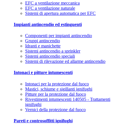
EFC a ventilazione meccanica
EFC a ventilazione naturale
Sistemi di apertura automatica per EFC
Impianti antincendio ed estinguenti
Componenti per impianti antincendio
Gruppi antincendio
Idranti e manichette
Sistemi antincendio a sprinkler
Sistemi antincendio speciali
Sistemi di rilevazione ed allarme antincendio
Intonaci e pitture intumescenti
Intonaci per la protezione dal fuoco
Mastici, schiume e sigillanti ignifughi
Pitture per la protezione dal fuoco
Rivestimenti intumescenti 140505 - Trattamenti
ignifughi
Vernici della protezione dal fuoco
Pareti e controsoffitti ignifughi