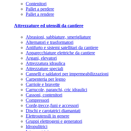
Contenitori
Pallet a perdere
Pallet a rendere
Attrezzature ed utensili da cantiere
Abrasioni, sabbiature, smerigliature
Alternatori e trasformatori
Antifurto e sistemi satellitari da cantiere
Apparecchiature elettriche da cantiere
Argani, elevatori
Attrezzatura idraulica
Attrezzature speciali
Cannelli e saldatori per impermeabilizzazioni
Carpenteria per legno
Carriole e bravette
Carrucole, paranchi, cric idraulici
Cassoni, contenitori
Compressori
Corde,trecce,funi e accessori
Dischi e carotatrici diamantati
Elettroutensili in genere
Gruppi elettrogeni e generatori
Idropulitrici