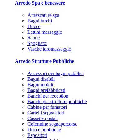
Arredo Spa e benessere
Attrezzature spa
Bagni turchi
Docce
Lettini massaggio
Saune
Spogliatoi
Vasche idromassaggio
Arredo Strutture Pubbliche
Accessori per bagni pubblici
Bagni disabili
Bagni mobili
Bagni prefabbricati
Banchi per reception
Banchi per strutture pubbliche
Cabine per fumatori
Cartelli segnalatori
Cassette postali
Colonnine segnapercorso
Docce pubbliche
Espositori