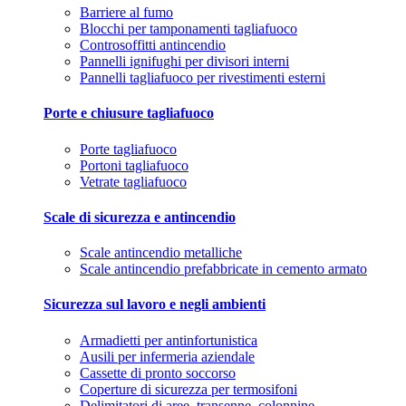
Barriere al fumo
Blocchi per tamponamenti tagliafuoco
Controsoffitti antincendio
Pannelli ignifughi per divisori interni
Pannelli tagliafuoco per rivestimenti esterni
Porte e chiusure tagliafuoco
Porte tagliafuoco
Portoni tagliafuoco
Vetrate tagliafuoco
Scale di sicurezza e antincendio
Scale antincendio metalliche
Scale antincendio prefabbricate in cemento armato
Sicurezza sul lavoro e negli ambienti
Armadietti per antinfortunistica
Ausili per infermeria aziendale
Cassette di pronto soccorso
Coperture di sicurezza per termosifoni
Delimitatori di aree, transenne, colonnine