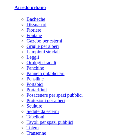
Arredo urbano
Bacheche
Dissuasori
Fioriere
Fontane
Gazebo per esterni
Griglie per alberi
Lampioni stradali
Leggii
Orologi stradali
Panchine
Pannelli pubblicitari
Pensiline
Portabici
Portarifiuti
Posacenere per spazi pubblici
Protezioni per alberi
Sculture
Sedute da esterni
Tabelloni
Tavoli per spazi pubblici
Totem
Transenne