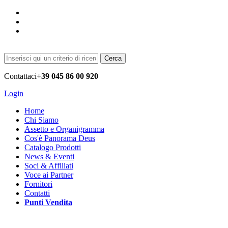
Cerca
Contattaci
+39 045 86 00 920
Login
Home
Chi Siamo
Assetto e Organigramma
Cos'è Panorama Deus
Catalogo Prodotti
News & Eventi
Soci & Affiliati
Voce ai Partner
Fornitori
Contatti
Punti Vendita