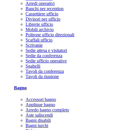
Arredi operativi
Banchi per reception
Cassettiere ufficio
Divisori per ufficio
Librerie ufficio
Mobili archivio
Poltrone ufficio direzionali
Scaffali ufficio
Scrivanie
Sedie attesa e visitatori
Sedie da conferenza
Sedie ufficio operative
Sgabelli
Tavoli da conferenza
Tavoli da riunione
Bagno
Accessori bagno
Applique bagno
Arredo bagno completo
Aste saliscendi
Bagni disabili
Bagni turchi