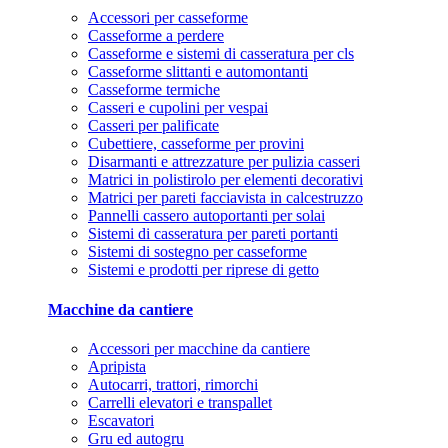
Accessori per casseforme
Casseforme a perdere
Casseforme e sistemi di casseratura per cls
Casseforme slittanti e automontanti
Casseforme termiche
Casseri e cupolini per vespai
Casseri per palificate
Cubettiere, casseforme per provini
Disarmanti e attrezzature per pulizia casseri
Matrici in polistirolo per elementi decorativi
Matrici per pareti facciavista in calcestruzzo
Pannelli cassero autoportanti per solai
Sistemi di casseratura per pareti portanti
Sistemi di sostegno per casseforme
Sistemi e prodotti per riprese di getto
Macchine da cantiere
Accessori per macchine da cantiere
Apripista
Autocarri, trattori, rimorchi
Carrelli elevatori e transpallet
Escavatori
Gru ed autogru