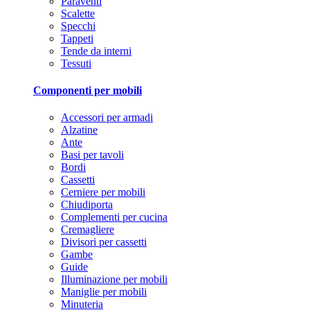
Paraventi
Scalette
Specchi
Tappeti
Tende da interni
Tessuti
Componenti per mobili
Accessori per armadi
Alzatine
Ante
Basi per tavoli
Bordi
Cassetti
Cerniere per mobili
Chiudiporta
Complementi per cucina
Cremagliere
Divisori per cassetti
Gambe
Guide
Illuminazione per mobili
Maniglie per mobili
Minuteria