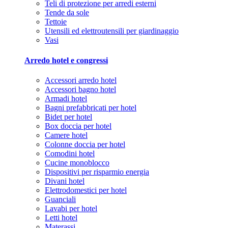
Teli di protezione per arredi esterni
Tende da sole
Tettoie
Utensili ed elettroutensili per giardinaggio
Vasi
Arredo hotel e congressi
Accessori arredo hotel
Accessori bagno hotel
Armadi hotel
Bagni prefabbricati per hotel
Bidet per hotel
Box doccia per hotel
Camere hotel
Colonne doccia per hotel
Comodini hotel
Cucine monoblocco
Dispositivi per risparmio energia
Divani hotel
Elettrodomestici per hotel
Guanciali
Lavabi per hotel
Letti hotel
Materassi