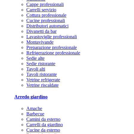
Cappe professionali
Carrelli servizio
Cottura professionale
Cucine professionali
Distributori automatici
Divanetti da bar
Lavastoviglie professionali
Montavivande
Preparazione professionale
Refrigerazione professionale
Sedie alte
Sedie ristorante
Tavoli alti
Tavoli ristorante
Vetrine refrigerate
Vetrine riscaldate
Arredo giardino
Amache
Barbecue
Camini da esterno
Carrelli da giardino
Cucine da esterno