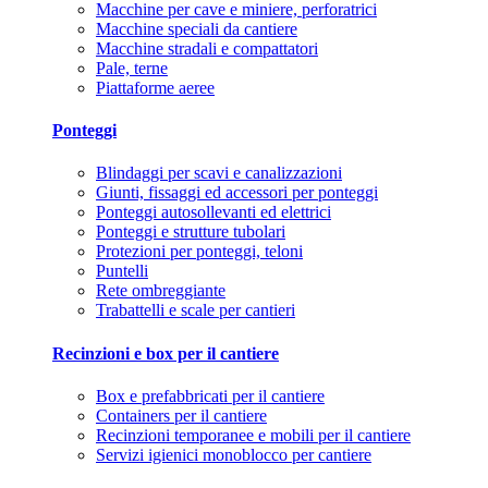
Macchine per cave e miniere, perforatrici
Macchine speciali da cantiere
Macchine stradali e compattatori
Pale, terne
Piattaforme aeree
Ponteggi
Blindaggi per scavi e canalizzazioni
Giunti, fissaggi ed accessori per ponteggi
Ponteggi autosollevanti ed elettrici
Ponteggi e strutture tubolari
Protezioni per ponteggi, teloni
Puntelli
Rete ombreggiante
Trabattelli e scale per cantieri
Recinzioni e box per il cantiere
Box e prefabbricati per il cantiere
Containers per il cantiere
Recinzioni temporanee e mobili per il cantiere
Servizi igienici monoblocco per cantiere