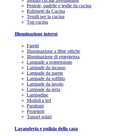
Moduli cucina freestanding
Pentole, padelle e teglie da cucina
Rubinetti da Cucina
Tessili per la cucina
Top cucina
Illuminazione interni
Faretti
Illuminazione a fibre ottiche
Illuminazione di emergenza
Lampade a sospensione
Lampade da incasso
Lampade da parete
Lampade da soffitto
Lampade da tavolo
Lampade da terra
Lampadine
Moduli a led
Paralumi
Proiettori
Tunnel solari
Lavanderia e pulizia della casa