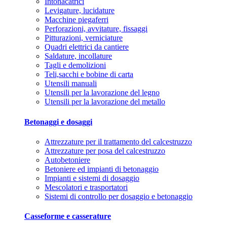
Intonacatrici
Levigature, lucidature
Macchine piegaferri
Perforazioni, avvitature, fissaggi
Pitturazioni, verniciature
Quadri elettrici da cantiere
Saldature, incollature
Tagli e demolizioni
Teli,sacchi e bobine di carta
Utensili manuali
Utensili per la lavorazione del legno
Utensili per la lavorazione del metallo
Betonaggi e dosaggi
Attrezzature per il trattamento del calcestruzzo
Attrezzature per posa del calcestruzzo
Autobetoniere
Betoniere ed impianti di betonaggio
Impianti e sistemi di dosaggio
Mescolatori e trasportatori
Sistemi di controllo per dosaggio e betonaggio
Casseforme e casserature