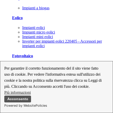
Impianti a biogas
Eolico
Impianti eolici
Impianti micro eolici
Impianti mini eolici
Inverter per impianti eolici 220405 - Accessori per
impianti eolici
Fotovoltaico
Cavi, connettori e sezionatori per impianti fotovoltaici
Per garantire il corretto funzionamento del il sito viene fatto
Inverter per impianti fotovoltaici
uso di cookie. Per vedere l'informativa estesa sull'utilizzo dei
Kit per impianti fotovoltaici
Moduli fotovoltaici
cookie e la nostra politica sulla riservatezza clicca su Leggi di
Sistemi di monitoraggio per impianti fotovoltaici
più. Cliccando su Acconsento accetti l'uso dei cookie.
Strumenti di collaudo e configurazione per impianti
Più informazioni
fotovoltaici
Supporti per impianti fotovoltaici
Acconsento
Powered by WebsitePolicies
Geotermia