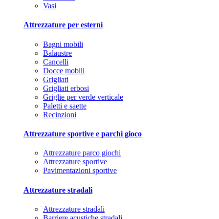
Vasi
Attrezzature per esterni
Bagni mobili
Balaustre
Cancelli
Docce mobili
Grigliati
Grigliati erbosi
Griglie per verde verticale
Paletti e saette
Recinzioni
Attrezzature sportive e parchi gioco
Attrezzature parco giochi
Attrezzature sportive
Pavimentazioni sportive
Attrezzature stradali
Attrezzature stradali
Barriere acustiche stradali