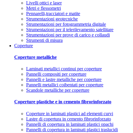
Livelli ottici e laser
Metri e flessometri
Pennarelli,tracciatori e matite
Strumentazioni geotecniche
Strumentazioni per fotogrammetria digitale
Strumentazioni per il telerilevamento satellitare
Strumentazioni per prove di carico e collaudi
Strumenti di misura
Coperture
Coperture metalliche
Laminati metallici continui per coperture
Pannelli compositi per coperture
Pannelli e lastre metalliche per coperture
Pannelli metallici coibentati per coperture
Scandole metalliche per coperture
Coperture plastiche e in cemento fibrorinforzato
Coperture in laminati plastici ad elementi curvi
Lastre di copertura in cemento fibrorinforzato
Pannelli di copertura in laminati plastici opachi
Pannelli di copertura in laminati plastici traslucidi