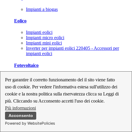
Impianti a biogas
Eolico
Impianti eolici
Impianti micro eolici
Impianti mini eolici
Inverter per impianti eolici 220405 - Accessori per
impianti eolici
Fotovoltaico
Cavi, connettori e sezionatori per impianti fotovoltaici
Per garantire il corretto funzionamento del il sito viene fatto
Inverter per impianti fotovoltaici
uso di cookie. Per vedere l'informativa estesa sull'utilizzo dei
Kit per impianti fotovoltaici
Moduli fotovoltaici
cookie e la nostra politica sulla riservatezza clicca su Leggi di
Sistemi di monitoraggio per impianti fotovoltaici
più. Cliccando su Acconsento accetti l'uso dei cookie.
Strumenti di collaudo e configurazione per impianti
Più informazioni
fotovoltaici
Supporti per impianti fotovoltaici
Acconsento
Powered by WebsitePolicies
Geotermia