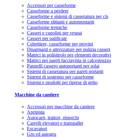
Accessori per casseforme
Casseforme a perdere
Casseforme e sistemi di casseratura per cls
Casseforme slittanti e automontanti
Casseforme termiche
Casseri e cupolini per vespai
Casseri per palificate
Cubettiere, casseforme per provini
Disarmanti e attrezzature per pulizia casseri
Matrici in polistirolo per elementi decorativi
Matrici per pareti facciavista in calcestruzzo
Pannelli cassero autoportanti per solai
Sistemi di casseratura per pareti portanti
Sistemi di sostegno per casseforme
Sistemi e prodotti per riprese di getto
Macchine da cantiere
Accessori per macchine da cantiere
Apripista
Autocarri, trattori, rimorchi
Carrelli elevatori e transpallet
Escavatori
Gru ed autogru