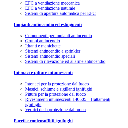
EFC a ventilazione meccanica
EFC a ventilazione naturale
Sistemi di apertura automatica per EFC
Impianti antincendio ed estinguenti
Componenti per impianti antincendio
Gruppi antincendio
Idranti e manichette
Sistemi antincendio a sprinkler
Sistemi antincendio speciali
Sistemi di rilevazione ed allarme antincendio
Intonaci e pitture intumescenti
Intonaci per la protezione dal fuoco
Mastici, schiume e sigillanti ignifughi
Pitture per la protezione dal fuoco
Rivestimenti intumescenti 140505 - Trattamenti
ignifughi
Vernici della protezione dal fuoco
Pareti e controsoffitti ignifughi