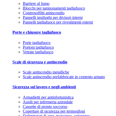
Barriere al fumo
Blocchi per tamponamenti tagliafuoco
Controsoffitti antincendio
Pannelli ignifughi per divisori interni
Pannelli tagliafuoco per rivestimenti esterni
Porte e chiusure tagliafuoco
Porte tagliafuoco
Portoni tagliafuoco
Vetrate tagliafuoco
Scale di sicurezza e antincendio
Scale antincendio metalliche
Scale antincendio prefabbricate in cemento armato
Sicurezza sul lavoro e negli ambienti
Armadietti per antinfortunistica
Ausili per infermeria aziendale
Cassette di pronto soccorso
Coperture di sicurezza per termosifoni
Delimitatori di aree, transenne, colonnine