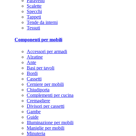
Paraventi
Scalette
Specchi
Tappeti
Tende da interni
Tessuti
Componenti per mobili
Accessori per armadi
Alzatine
Ante
Basi per tavoli
Bordi
Cassetti
Cerniere per mobili
Chiudiporta
Complementi per cucina
Cremagliere
Divisori per cassetti
Gambe
Guide
Illuminazione per mobili
Maniglie per mobili
Minuteria