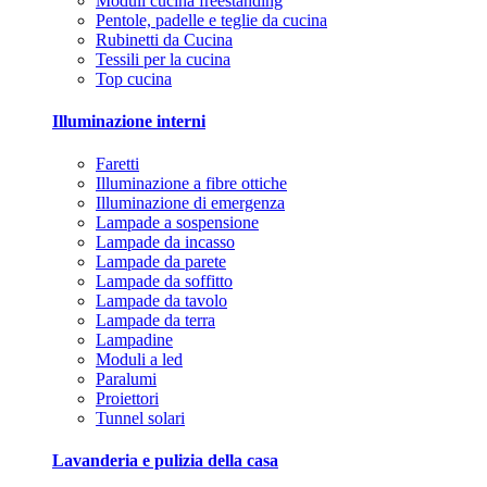
Moduli cucina freestanding
Pentole, padelle e teglie da cucina
Rubinetti da Cucina
Tessili per la cucina
Top cucina
Illuminazione interni
Faretti
Illuminazione a fibre ottiche
Illuminazione di emergenza
Lampade a sospensione
Lampade da incasso
Lampade da parete
Lampade da soffitto
Lampade da tavolo
Lampade da terra
Lampadine
Moduli a led
Paralumi
Proiettori
Tunnel solari
Lavanderia e pulizia della casa