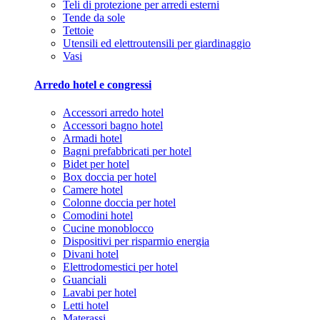
Teli di protezione per arredi esterni
Tende da sole
Tettoie
Utensili ed elettroutensili per giardinaggio
Vasi
Arredo hotel e congressi
Accessori arredo hotel
Accessori bagno hotel
Armadi hotel
Bagni prefabbricati per hotel
Bidet per hotel
Box doccia per hotel
Camere hotel
Colonne doccia per hotel
Comodini hotel
Cucine monoblocco
Dispositivi per risparmio energia
Divani hotel
Elettrodomestici per hotel
Guanciali
Lavabi per hotel
Letti hotel
Materassi