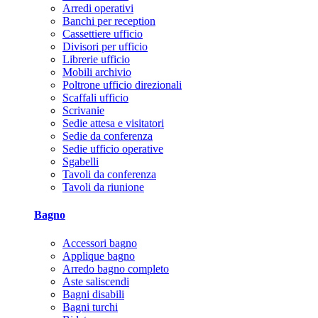
Arredi operativi
Banchi per reception
Cassettiere ufficio
Divisori per ufficio
Librerie ufficio
Mobili archivio
Poltrone ufficio direzionali
Scaffali ufficio
Scrivanie
Sedie attesa e visitatori
Sedie da conferenza
Sedie ufficio operative
Sgabelli
Tavoli da conferenza
Tavoli da riunione
Bagno
Accessori bagno
Applique bagno
Arredo bagno completo
Aste saliscendi
Bagni disabili
Bagni turchi