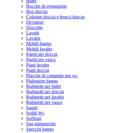
Bidet
Bocche di erogazione
Box doccia
Colonne doccia e bracci doccia
Deviatori
Doccette
Lavabi
Lavatoi
Mobili bagno
Mobili lavabo
Pareti per doccia
Pareti per vasca
Piani lavabo
Piatti doccia
Placche di comando per wc
Plafoniere bagno
Rubinetti per bidet
Rubinetti per doccia
Rubinetti per lavabo
Rubinetti per vasca
Saune
Sedili Wc
Soffioni
Spa minipiscine
Specchi bagno