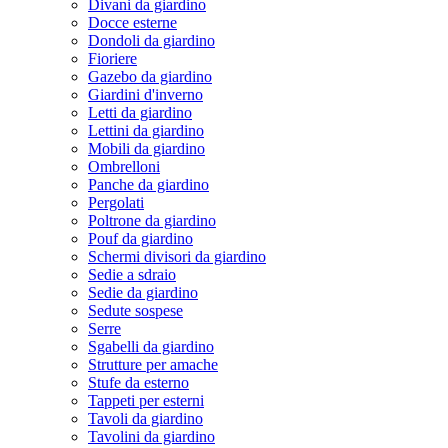
Divani da giardino
Docce esterne
Dondoli da giardino
Fioriere
Gazebo da giardino
Giardini d'inverno
Letti da giardino
Lettini da giardino
Mobili da giardino
Ombrelloni
Panche da giardino
Pergolati
Poltrone da giardino
Pouf da giardino
Schermi divisori da giardino
Sedie a sdraio
Sedie da giardino
Sedute sospese
Serre
Sgabelli da giardino
Strutture per amache
Stufe da esterno
Tappeti per esterni
Tavoli da giardino
Tavolini da giardino