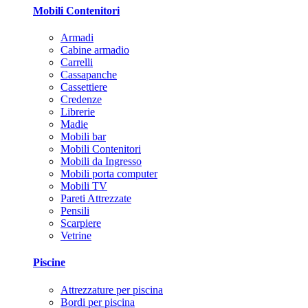
Mobili Contenitori
Armadi
Cabine armadio
Carrelli
Cassapanche
Cassettiere
Credenze
Librerie
Madie
Mobili bar
Mobili Contenitori
Mobili da Ingresso
Mobili porta computer
Mobili TV
Pareti Attrezzate
Pensili
Scarpiere
Vetrine
Piscine
Attrezzature per piscina
Bordi per piscina