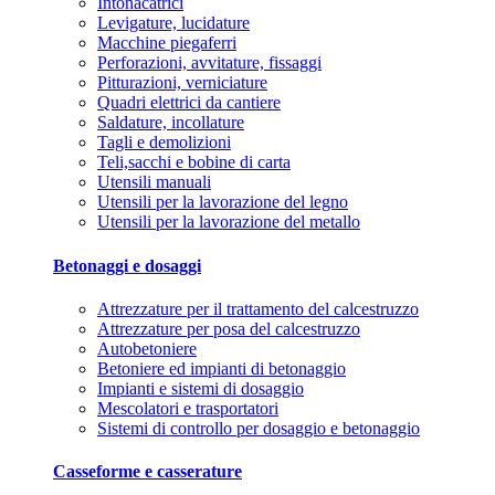
Intonacatrici
Levigature, lucidature
Macchine piegaferri
Perforazioni, avvitature, fissaggi
Pitturazioni, verniciature
Quadri elettrici da cantiere
Saldature, incollature
Tagli e demolizioni
Teli,sacchi e bobine di carta
Utensili manuali
Utensili per la lavorazione del legno
Utensili per la lavorazione del metallo
Betonaggi e dosaggi
Attrezzature per il trattamento del calcestruzzo
Attrezzature per posa del calcestruzzo
Autobetoniere
Betoniere ed impianti di betonaggio
Impianti e sistemi di dosaggio
Mescolatori e trasportatori
Sistemi di controllo per dosaggio e betonaggio
Casseforme e casserature