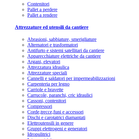
Contenitori
Pallet a perdere
Pallet a rendere
Attrezzature ed utensili da cantiere
Abrasioni, sabbiature, smerigliature
Alternatori e trasformatori
Antifurto e sistemi satellitari da cantiere
Apparecchiature elettriche da cantiere
Argani, elevatori
Attrezzatura idraulica
Attrezzature speciali
Cannelli e saldatori per impermeabilizzazioni
Carpenteria per legno
Carriole e bravette
Carrucole, paranchi, cric idraulici
Cassoni, contenitori
Compressori
Corde,trecce,funi e accessori
Dischi e carotatrici diamantati
Elettroutensili in genere
Gruppi elettrogeni e generatori
Idropulitrici