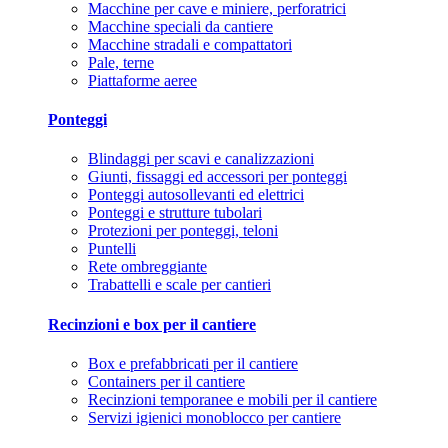
Macchine per cave e miniere, perforatrici
Macchine speciali da cantiere
Macchine stradali e compattatori
Pale, terne
Piattaforme aeree
Ponteggi
Blindaggi per scavi e canalizzazioni
Giunti, fissaggi ed accessori per ponteggi
Ponteggi autosollevanti ed elettrici
Ponteggi e strutture tubolari
Protezioni per ponteggi, teloni
Puntelli
Rete ombreggiante
Trabattelli e scale per cantieri
Recinzioni e box per il cantiere
Box e prefabbricati per il cantiere
Containers per il cantiere
Recinzioni temporanee e mobili per il cantiere
Servizi igienici monoblocco per cantiere