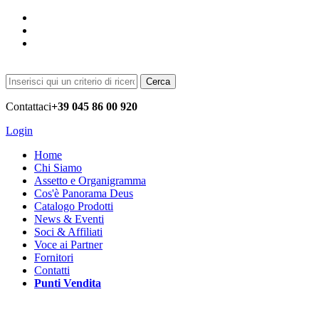
Cerca
Contattaci
+39 045 86 00 920
Login
Home
Chi Siamo
Assetto e Organigramma
Cos'è Panorama Deus
Catalogo Prodotti
News & Eventi
Soci & Affiliati
Voce ai Partner
Fornitori
Contatti
Punti Vendita