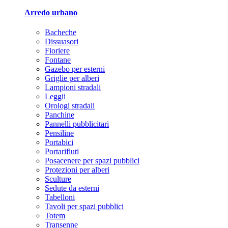
Arredo urbano
Bacheche
Dissuasori
Fioriere
Fontane
Gazebo per esterni
Griglie per alberi
Lampioni stradali
Leggii
Orologi stradali
Panchine
Pannelli pubblicitari
Pensiline
Portabici
Portarifiuti
Posacenere per spazi pubblici
Protezioni per alberi
Sculture
Sedute da esterni
Tabelloni
Tavoli per spazi pubblici
Totem
Transenne