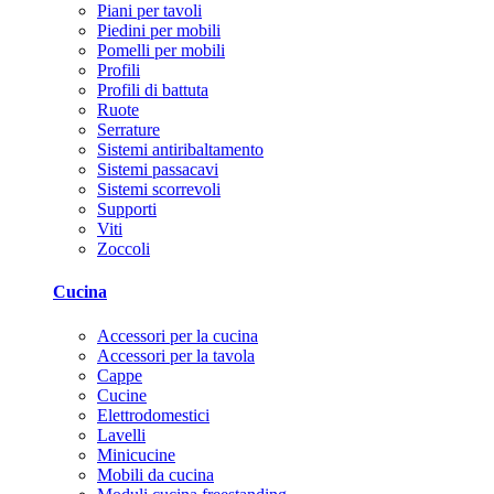
Piani per tavoli
Piedini per mobili
Pomelli per mobili
Profili
Profili di battuta
Ruote
Serrature
Sistemi antiribaltamento
Sistemi passacavi
Sistemi scorrevoli
Supporti
Viti
Zoccoli
Cucina
Accessori per la cucina
Accessori per la tavola
Cappe
Cucine
Elettrodomestici
Lavelli
Minicucine
Mobili da cucina