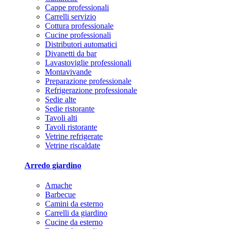
Cappe professionali
Carrelli servizio
Cottura professionale
Cucine professionali
Distributori automatici
Divanetti da bar
Lavastoviglie professionali
Montavivande
Preparazione professionale
Refrigerazione professionale
Sedie alte
Sedie ristorante
Tavoli alti
Tavoli ristorante
Vetrine refrigerate
Vetrine riscaldate
Arredo giardino
Amache
Barbecue
Camini da esterno
Carrelli da giardino
Cucine da esterno