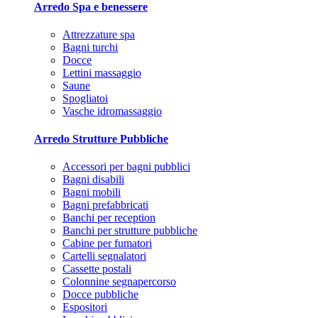
Arredo Spa e benessere
Attrezzature spa
Bagni turchi
Docce
Lettini massaggio
Saune
Spogliatoi
Vasche idromassaggio
Arredo Strutture Pubbliche
Accessori per bagni pubblici
Bagni disabili
Bagni mobili
Bagni prefabbricati
Banchi per reception
Banchi per strutture pubbliche
Cabine per fumatori
Cartelli segnalatori
Cassette postali
Colonnine segnapercorso
Docce pubbliche
Espositori