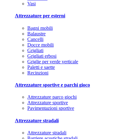
Vasi
Attrezzature per esterni
Bagni mobili
Balaustre
Cancelli
Docce mobili
Grigliati
Grigliati erbosi
Griglie per verde verticale
Paletti e saette
Recinzioni
Attrezzature sportive e parchi gioco
Attrezzature parco giochi
Attrezzature sportive
Pavimentazioni sportive
Attrezzature stradali
Attrezzature stradali
Barriere acustiche stradali