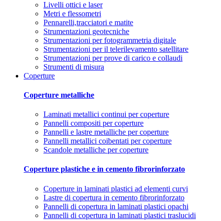
Livelli ottici e laser
Metri e flessometri
Pennarelli,tracciatori e matite
Strumentazioni geotecniche
Strumentazioni per fotogrammetria digitale
Strumentazioni per il telerilevamento satellitare
Strumentazioni per prove di carico e collaudi
Strumenti di misura
Coperture
Coperture metalliche
Laminati metallici continui per coperture
Pannelli compositi per coperture
Pannelli e lastre metalliche per coperture
Pannelli metallici coibentati per coperture
Scandole metalliche per coperture
Coperture plastiche e in cemento fibrorinforzato
Coperture in laminati plastici ad elementi curvi
Lastre di copertura in cemento fibrorinforzato
Pannelli di copertura in laminati plastici opachi
Pannelli di copertura in laminati plastici traslucidi