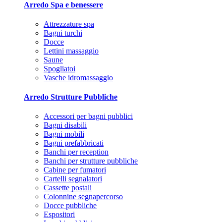
Arredo Spa e benessere
Attrezzature spa
Bagni turchi
Docce
Lettini massaggio
Saune
Spogliatoi
Vasche idromassaggio
Arredo Strutture Pubbliche
Accessori per bagni pubblici
Bagni disabili
Bagni mobili
Bagni prefabbricati
Banchi per reception
Banchi per strutture pubbliche
Cabine per fumatori
Cartelli segnalatori
Cassette postali
Colonnine segnapercorso
Docce pubbliche
Espositori