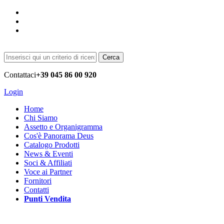
Cerca
Contattaci
+39 045 86 00 920
Login
Home
Chi Siamo
Assetto e Organigramma
Cos'è Panorama Deus
Catalogo Prodotti
News & Eventi
Soci & Affiliati
Voce ai Partner
Fornitori
Contatti
Punti Vendita