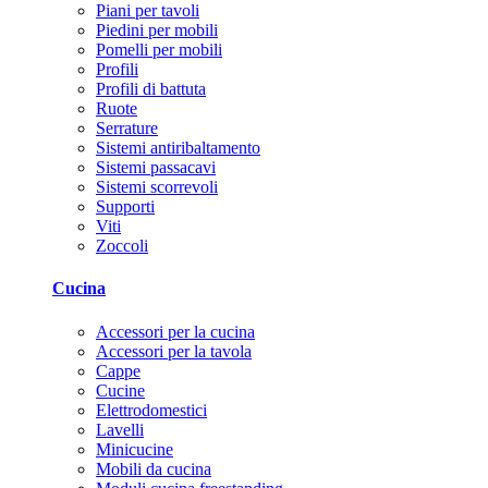
Piani per tavoli
Piedini per mobili
Pomelli per mobili
Profili
Profili di battuta
Ruote
Serrature
Sistemi antiribaltamento
Sistemi passacavi
Sistemi scorrevoli
Supporti
Viti
Zoccoli
Cucina
Accessori per la cucina
Accessori per la tavola
Cappe
Cucine
Elettrodomestici
Lavelli
Minicucine
Mobili da cucina