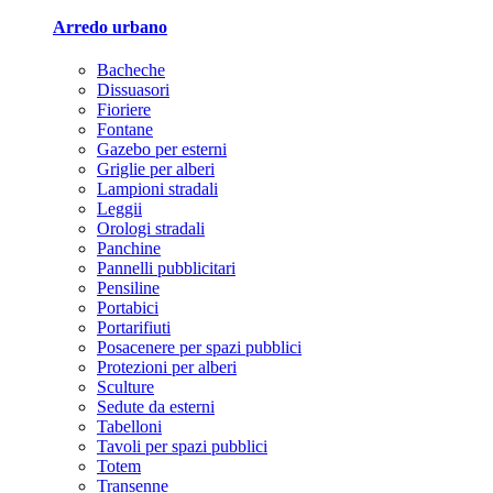
Arredo urbano
Bacheche
Dissuasori
Fioriere
Fontane
Gazebo per esterni
Griglie per alberi
Lampioni stradali
Leggii
Orologi stradali
Panchine
Pannelli pubblicitari
Pensiline
Portabici
Portarifiuti
Posacenere per spazi pubblici
Protezioni per alberi
Sculture
Sedute da esterni
Tabelloni
Tavoli per spazi pubblici
Totem
Transenne