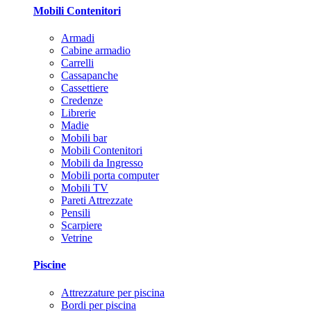
Mobili Contenitori
Armadi
Cabine armadio
Carrelli
Cassapanche
Cassettiere
Credenze
Librerie
Madie
Mobili bar
Mobili Contenitori
Mobili da Ingresso
Mobili porta computer
Mobili TV
Pareti Attrezzate
Pensili
Scarpiere
Vetrine
Piscine
Attrezzature per piscina
Bordi per piscina