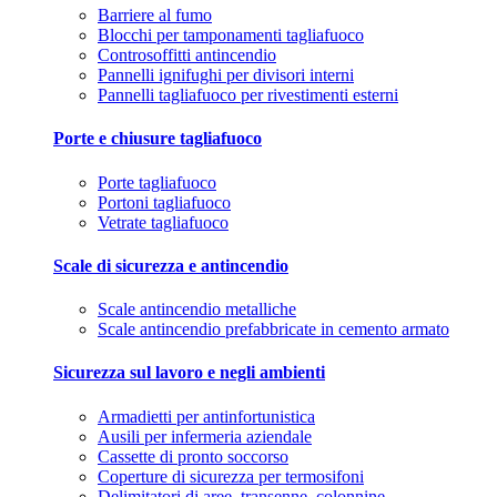
Barriere al fumo
Blocchi per tamponamenti tagliafuoco
Controsoffitti antincendio
Pannelli ignifughi per divisori interni
Pannelli tagliafuoco per rivestimenti esterni
Porte e chiusure tagliafuoco
Porte tagliafuoco
Portoni tagliafuoco
Vetrate tagliafuoco
Scale di sicurezza e antincendio
Scale antincendio metalliche
Scale antincendio prefabbricate in cemento armato
Sicurezza sul lavoro e negli ambienti
Armadietti per antinfortunistica
Ausili per infermeria aziendale
Cassette di pronto soccorso
Coperture di sicurezza per termosifoni
Delimitatori di aree, transenne, colonnine