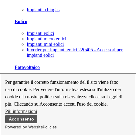
Impianti a biogas
Eolico
Impianti eolici
Impianti micro eolici
Impianti mini eolici
Inverter per impianti eolici 220405 - Accessori per
impianti eolici
Fotovoltaico
Cavi, connettori e sezionatori per impianti fotovoltaici
Per garantire il corretto funzionamento del il sito viene fatto
Inverter per impianti fotovoltaici
uso di cookie. Per vedere l'informativa estesa sull'utilizzo dei
Kit per impianti fotovoltaici
Moduli fotovoltaici
cookie e la nostra politica sulla riservatezza clicca su Leggi di
Sistemi di monitoraggio per impianti fotovoltaici
più. Cliccando su Acconsento accetti l'uso dei cookie.
Strumenti di collaudo e configurazione per impianti
Più informazioni
fotovoltaici
Supporti per impianti fotovoltaici
Acconsento
Powered by WebsitePolicies
Geotermia