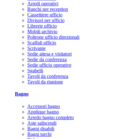
Arredi operativi
Banchi per reception
Cassettiere ufficio
Divisori per ufficio
Librerie ufficio
Mobili archivio
Poltrone ufficio direzionali
Scaffali ufficio
Scrivanie
Sedie attesa e visitatori
Sedie da conferenza
Sedie ufficio operative
Sgabelli
Tavoli da conferenza
Tavoli da riunione
Bagno
Accessori bagno
Applique bagno
Arredo bagno completo
Aste saliscendi
Bagni disabili
Bagni turchi