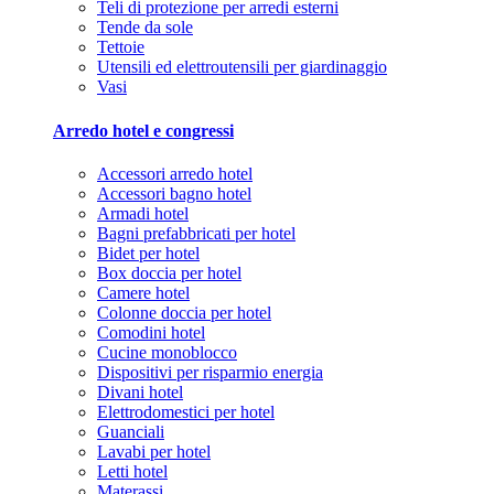
Teli di protezione per arredi esterni
Tende da sole
Tettoie
Utensili ed elettroutensili per giardinaggio
Vasi
Arredo hotel e congressi
Accessori arredo hotel
Accessori bagno hotel
Armadi hotel
Bagni prefabbricati per hotel
Bidet per hotel
Box doccia per hotel
Camere hotel
Colonne doccia per hotel
Comodini hotel
Cucine monoblocco
Dispositivi per risparmio energia
Divani hotel
Elettrodomestici per hotel
Guanciali
Lavabi per hotel
Letti hotel
Materassi