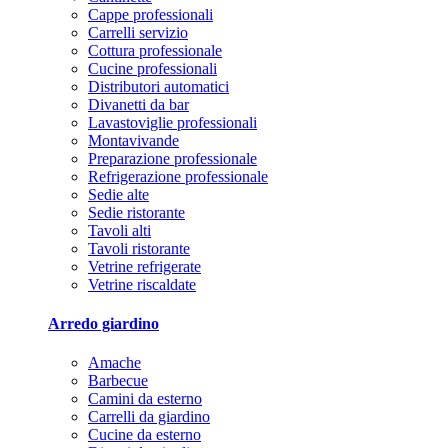
Cappe professionali
Carrelli servizio
Cottura professionale
Cucine professionali
Distributori automatici
Divanetti da bar
Lavastoviglie professionali
Montavivande
Preparazione professionale
Refrigerazione professionale
Sedie alte
Sedie ristorante
Tavoli alti
Tavoli ristorante
Vetrine refrigerate
Vetrine riscaldate
Arredo giardino
Amache
Barbecue
Camini da esterno
Carrelli da giardino
Cucine da esterno