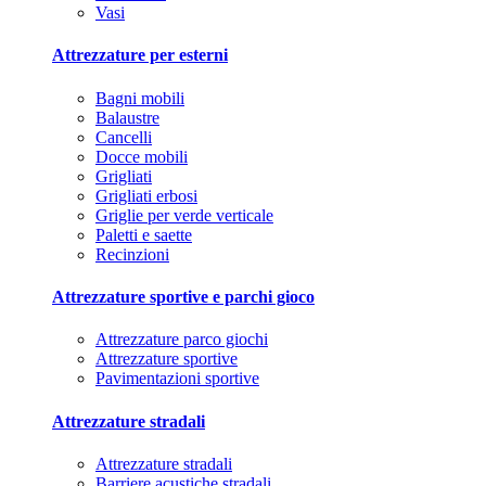
Vasi
Attrezzature per esterni
Bagni mobili
Balaustre
Cancelli
Docce mobili
Grigliati
Grigliati erbosi
Griglie per verde verticale
Paletti e saette
Recinzioni
Attrezzature sportive e parchi gioco
Attrezzature parco giochi
Attrezzature sportive
Pavimentazioni sportive
Attrezzature stradali
Attrezzature stradali
Barriere acustiche stradali