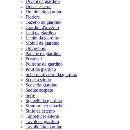
Divani da giardino
Docce esterne
Dondoli da giardino
Fioriere
Gazebo da giardino
Giardini d'inverno
Letti da giardino
Lettini da giardino
Mobili da giardino
Ombrelloni
Panche da giardino
Pergolati
Poltrone da giardino
Pouf da giardino
Schermi divisori da giardino
Sedie a sdraio
Sedie da giardino
Sedute sospese
Serre
Sgabelli da giardino
Strutture per amache
Stufe da esterno
Tappeti per esterni
Tavoli da giardino
Tavolini da giardino