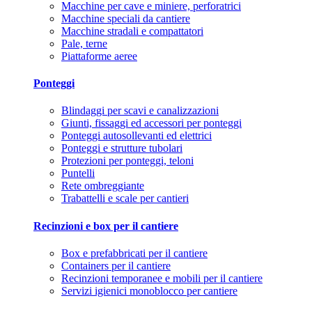
Macchine per cave e miniere, perforatrici
Macchine speciali da cantiere
Macchine stradali e compattatori
Pale, terne
Piattaforme aeree
Ponteggi
Blindaggi per scavi e canalizzazioni
Giunti, fissaggi ed accessori per ponteggi
Ponteggi autosollevanti ed elettrici
Ponteggi e strutture tubolari
Protezioni per ponteggi, teloni
Puntelli
Rete ombreggiante
Trabattelli e scale per cantieri
Recinzioni e box per il cantiere
Box e prefabbricati per il cantiere
Containers per il cantiere
Recinzioni temporanee e mobili per il cantiere
Servizi igienici monoblocco per cantiere