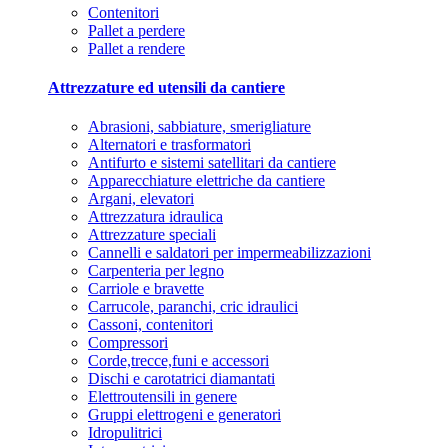
Contenitori
Pallet a perdere
Pallet a rendere
Attrezzature ed utensili da cantiere
Abrasioni, sabbiature, smerigliature
Alternatori e trasformatori
Antifurto e sistemi satellitari da cantiere
Apparecchiature elettriche da cantiere
Argani, elevatori
Attrezzatura idraulica
Attrezzature speciali
Cannelli e saldatori per impermeabilizzazioni
Carpenteria per legno
Carriole e bravette
Carrucole, paranchi, cric idraulici
Cassoni, contenitori
Compressori
Corde,trecce,funi e accessori
Dischi e carotatrici diamantati
Elettroutensili in genere
Gruppi elettrogeni e generatori
Idropulitrici