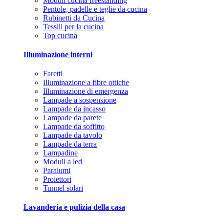
Moduli cucina freestanding
Pentole, padelle e teglie da cucina
Rubinetti da Cucina
Tessili per la cucina
Top cucina
Illuminazione interni
Faretti
Illuminazione a fibre ottiche
Illuminazione di emergenza
Lampade a sospensione
Lampade da incasso
Lampade da parete
Lampade da soffitto
Lampade da tavolo
Lampade da terra
Lampadine
Moduli a led
Paralumi
Proiettori
Tunnel solari
Lavanderia e pulizia della casa