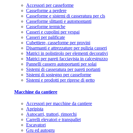
Accessori per casseforme
Casseforme a perdere
Casseforme e sistemi di casseratura per cls
Casseforme slittanti e automontanti
Casseforme termiche
Casseri e cupolini per vespai
Casseri per palificate
Cubettiere, casseforme per provini
Disarmanti e attrezzature per pulizia casseri
Matrici in polistirolo per elementi decorativi
Matrici per pareti facciavista in calcestruzzo
Pannelli cassero autoportanti per solai
Sistemi di casseratura per pareti portanti
Sistemi di sostegno per casseforme
Sistemi e prodotti per riprese di getto
Macchine da cantiere
Accessori per macchine da cantiere
Apripista
Autocarri, trattori, rimorchi
Carrelli elevatori e transpallet
Escavatori
Gru ed autogru