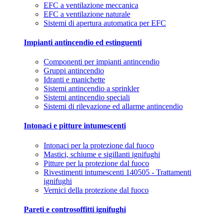
EFC a ventilazione meccanica
EFC a ventilazione naturale
Sistemi di apertura automatica per EFC
Impianti antincendio ed estinguenti
Componenti per impianti antincendio
Gruppi antincendio
Idranti e manichette
Sistemi antincendio a sprinkler
Sistemi antincendio speciali
Sistemi di rilevazione ed allarme antincendio
Intonaci e pitture intumescenti
Intonaci per la protezione dal fuoco
Mastici, schiume e sigillanti ignifughi
Pitture per la protezione dal fuoco
Rivestimenti intumescenti 140505 - Trattamenti
ignifughi
Vernici della protezione dal fuoco
Pareti e controsoffitti ignifughi