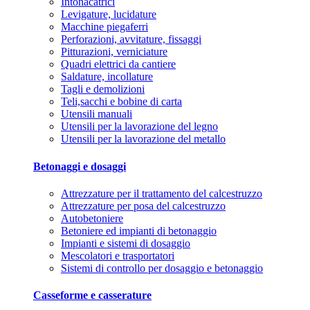
Intonacatrici
Levigature, lucidature
Macchine piegaferri
Perforazioni, avvitature, fissaggi
Pitturazioni, verniciature
Quadri elettrici da cantiere
Saldature, incollature
Tagli e demolizioni
Teli,sacchi e bobine di carta
Utensili manuali
Utensili per la lavorazione del legno
Utensili per la lavorazione del metallo
Betonaggi e dosaggi
Attrezzature per il trattamento del calcestruzzo
Attrezzature per posa del calcestruzzo
Autobetoniere
Betoniere ed impianti di betonaggio
Impianti e sistemi di dosaggio
Mescolatori e trasportatori
Sistemi di controllo per dosaggio e betonaggio
Casseforme e casserature