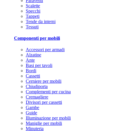
Paraventi
Scalette
Specchi
Tappeti
Tende da interni
Tessuti
Componenti per mobili
Accessori per armadi
Alzatine
Ante
Basi per tavoli
Bordi
Cassetti
Cerniere per mobili
Chiudiporta
Complementi per cucina
Cremagliere
Divisori per cassetti
Gambe
Guide
Illuminazione per mobili
Maniglie per mobili
Minuteria