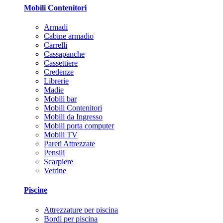
Mobili Contenitori
Armadi
Cabine armadio
Carrelli
Cassapanche
Cassettiere
Credenze
Librerie
Madie
Mobili bar
Mobili Contenitori
Mobili da Ingresso
Mobili porta computer
Mobili TV
Pareti Attrezzate
Pensili
Scarpiere
Vetrine
Piscine
Attrezzature per piscina
Bordi per piscina