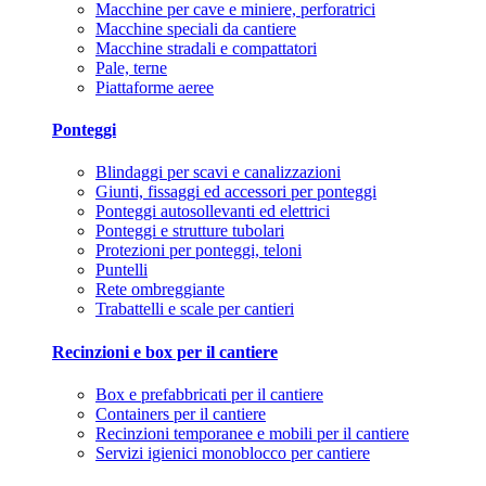
Macchine per cave e miniere, perforatrici
Macchine speciali da cantiere
Macchine stradali e compattatori
Pale, terne
Piattaforme aeree
Ponteggi
Blindaggi per scavi e canalizzazioni
Giunti, fissaggi ed accessori per ponteggi
Ponteggi autosollevanti ed elettrici
Ponteggi e strutture tubolari
Protezioni per ponteggi, teloni
Puntelli
Rete ombreggiante
Trabattelli e scale per cantieri
Recinzioni e box per il cantiere
Box e prefabbricati per il cantiere
Containers per il cantiere
Recinzioni temporanee e mobili per il cantiere
Servizi igienici monoblocco per cantiere