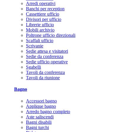
Arredi operativi
Banchi per reception
Cassettiere ufficio
Divisori per ufficio
Librerie ufficio
Mobili archivio
Poltrone ufficio direzionali
Scaffali ufficio
Scrivanie
Sedie attesa e visitatori
Sedie da conferenza
Sedie ufficio operative
Sgabelli
Tavoli da conferenza
Tavoli da riunione
Bagno
Accessori bagno
Applique bagno
Arredo bagno completo
Aste saliscendi
Bagni disabili
Bagni turchi