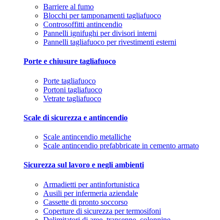
Barriere al fumo
Blocchi per tamponamenti tagliafuoco
Controsoffitti antincendio
Pannelli ignifughi per divisori interni
Pannelli tagliafuoco per rivestimenti esterni
Porte e chiusure tagliafuoco
Porte tagliafuoco
Portoni tagliafuoco
Vetrate tagliafuoco
Scale di sicurezza e antincendio
Scale antincendio metalliche
Scale antincendio prefabbricate in cemento armato
Sicurezza sul lavoro e negli ambienti
Armadietti per antinfortunistica
Ausili per infermeria aziendale
Cassette di pronto soccorso
Coperture di sicurezza per termosifoni
Delimitatori di aree, transenne, colonnine