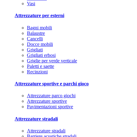
Vasi
Attrezzature per esterni
Bagni mobili
Balaustre
Cancelli
Docce mobili
Grigliati
Grigliati erbosi
Griglie per verde verticale
Paletti e saette
Recinzioni
Attrezzature sportive e parchi gioco
Attrezzature parco giochi
Attrezzature sportive
Pavimentazioni sportive
Attrezzature stradali
Attrezzature stradali
Barriere acustiche stradali