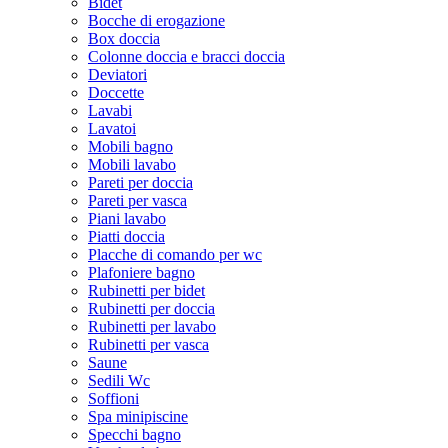
Bidet
Bocche di erogazione
Box doccia
Colonne doccia e bracci doccia
Deviatori
Doccette
Lavabi
Lavatoi
Mobili bagno
Mobili lavabo
Pareti per doccia
Pareti per vasca
Piani lavabo
Piatti doccia
Placche di comando per wc
Plafoniere bagno
Rubinetti per bidet
Rubinetti per doccia
Rubinetti per lavabo
Rubinetti per vasca
Saune
Sedili Wc
Soffioni
Spa minipiscine
Specchi bagno