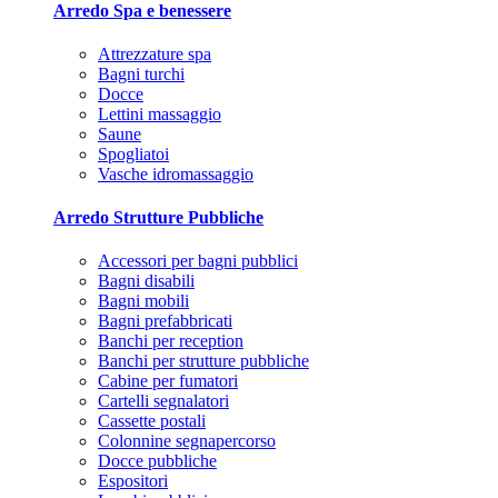
Arredo Spa e benessere
Attrezzature spa
Bagni turchi
Docce
Lettini massaggio
Saune
Spogliatoi
Vasche idromassaggio
Arredo Strutture Pubbliche
Accessori per bagni pubblici
Bagni disabili
Bagni mobili
Bagni prefabbricati
Banchi per reception
Banchi per strutture pubbliche
Cabine per fumatori
Cartelli segnalatori
Cassette postali
Colonnine segnapercorso
Docce pubbliche
Espositori