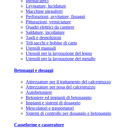
Intonacatrici
Levigature, lucidature
Macchine piegaferri
Perforazioni, avvitature, fissaggi
Pitturazioni, verniciature
Quadri elettrici da cantiere
Saldature, incollature
Tagli e demolizioni
Teli,sacchi e bobine di carta
Utensili manuali
Utensili per la lavorazione del legno
Utensili per la lavorazione del metallo
Betonaggi e dosaggi
Attrezzature per il trattamento del calcestruzzo
Attrezzature per posa del calcestruzzo
Autobetoniere
Betoniere ed impianti di betonaggio
Impianti e sistemi di dosaggio
Mescolatori e trasportatori
Sistemi di controllo per dosaggio e betonaggio
Casseforme e casserature