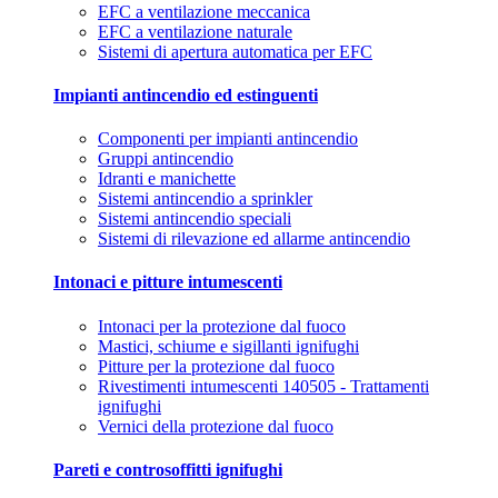
EFC a ventilazione meccanica
EFC a ventilazione naturale
Sistemi di apertura automatica per EFC
Impianti antincendio ed estinguenti
Componenti per impianti antincendio
Gruppi antincendio
Idranti e manichette
Sistemi antincendio a sprinkler
Sistemi antincendio speciali
Sistemi di rilevazione ed allarme antincendio
Intonaci e pitture intumescenti
Intonaci per la protezione dal fuoco
Mastici, schiume e sigillanti ignifughi
Pitture per la protezione dal fuoco
Rivestimenti intumescenti 140505 - Trattamenti
ignifughi
Vernici della protezione dal fuoco
Pareti e controsoffitti ignifughi