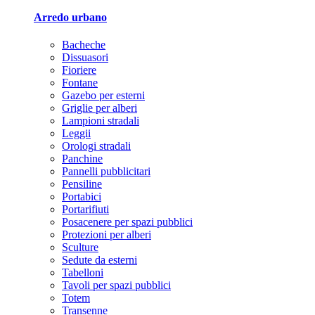
Arredo urbano
Bacheche
Dissuasori
Fioriere
Fontane
Gazebo per esterni
Griglie per alberi
Lampioni stradali
Leggii
Orologi stradali
Panchine
Pannelli pubblicitari
Pensiline
Portabici
Portarifiuti
Posacenere per spazi pubblici
Protezioni per alberi
Sculture
Sedute da esterni
Tabelloni
Tavoli per spazi pubblici
Totem
Transenne