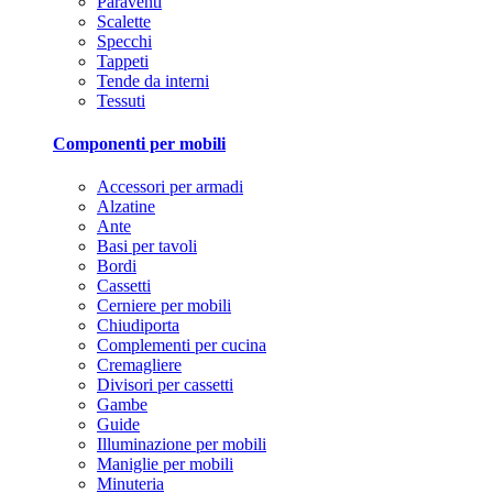
Paraventi
Scalette
Specchi
Tappeti
Tende da interni
Tessuti
Componenti per mobili
Accessori per armadi
Alzatine
Ante
Basi per tavoli
Bordi
Cassetti
Cerniere per mobili
Chiudiporta
Complementi per cucina
Cremagliere
Divisori per cassetti
Gambe
Guide
Illuminazione per mobili
Maniglie per mobili
Minuteria