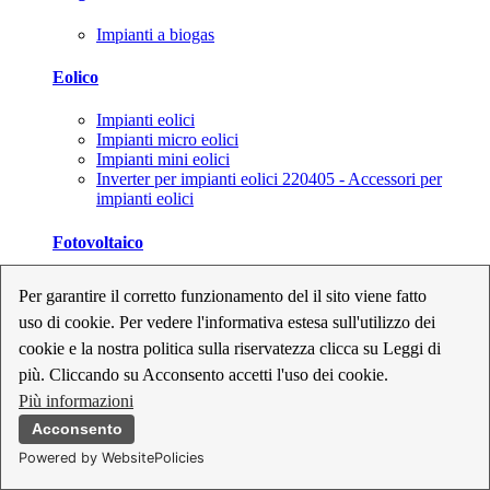
Impianti a biogas
Eolico
Impianti eolici
Impianti micro eolici
Impianti mini eolici
Inverter per impianti eolici 220405 - Accessori per
impianti eolici
Fotovoltaico
Cavi, connettori e sezionatori per impianti fotovoltaici
Per garantire il corretto funzionamento del il sito viene fatto
Inverter per impianti fotovoltaici
uso di cookie. Per vedere l'informativa estesa sull'utilizzo dei
Kit per impianti fotovoltaici
Moduli fotovoltaici
cookie e la nostra politica sulla riservatezza clicca su Leggi di
Sistemi di monitoraggio per impianti fotovoltaici
più. Cliccando su Acconsento accetti l'uso dei cookie.
Strumenti di collaudo e configurazione per impianti
Più informazioni
fotovoltaici
Supporti per impianti fotovoltaici
Acconsento
Powered by WebsitePolicies
Geotermia