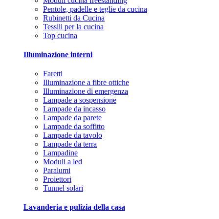
Moduli cucina freestanding
Pentole, padelle e teglie da cucina
Rubinetti da Cucina
Tessili per la cucina
Top cucina
Illuminazione interni
Faretti
Illuminazione a fibre ottiche
Illuminazione di emergenza
Lampade a sospensione
Lampade da incasso
Lampade da parete
Lampade da soffitto
Lampade da tavolo
Lampade da terra
Lampadine
Moduli a led
Paralumi
Proiettori
Tunnel solari
Lavanderia e pulizia della casa