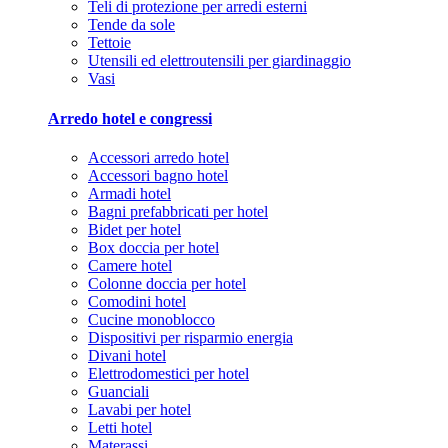
Teli di protezione per arredi esterni
Tende da sole
Tettoie
Utensili ed elettroutensili per giardinaggio
Vasi
Arredo hotel e congressi
Accessori arredo hotel
Accessori bagno hotel
Armadi hotel
Bagni prefabbricati per hotel
Bidet per hotel
Box doccia per hotel
Camere hotel
Colonne doccia per hotel
Comodini hotel
Cucine monoblocco
Dispositivi per risparmio energia
Divani hotel
Elettrodomestici per hotel
Guanciali
Lavabi per hotel
Letti hotel
Materassi