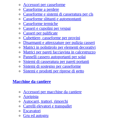
Accessori per casseforme
Casseforme a perdere
Casseforme e sistemi di casseratura per cls
Casseforme slittanti e automontanti
Casseforme termiche
Casseri e cupolini per vespai
Casseri per palificate
Cubettiere, casseforme per provini
Disarmanti e attrezzature per pulizia casseri
Matrici in polistirolo per elementi decorativi
Matrici per pareti facciavista in calcestruzzo
Pannelli cassero autoportanti per solai
Sistemi di casseratura per pareti portanti
Sistemi di sostegno per casseforme
Sistemi e prodotti per riprese di getto
Macchine da cantiere
Accessori per macchine da cantiere
Apripista
Autocarri, trattori, rimorchi
Carrelli elevatori e transpallet
Escavatori
Gru ed autogru