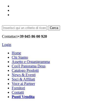
Cerca
Contattaci
+39 045 86 00 920
Login
Home
Chi Siamo
Assetto e Organigramma
Cos'è Panorama Deus
Catalogo Prodotti
News & Eventi
Soci & Affiliati
Voce ai Partner
Fornitori
Contatti
Punti Vendita