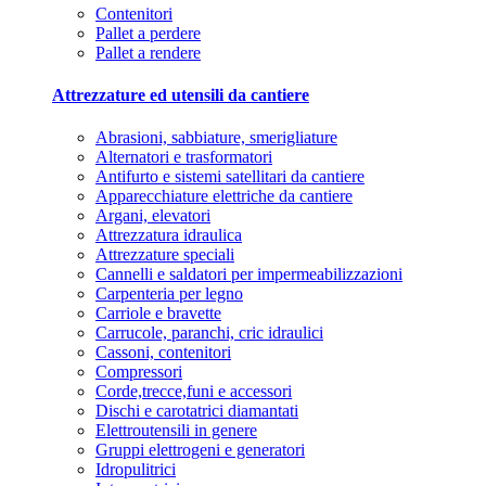
Contenitori
Pallet a perdere
Pallet a rendere
Attrezzature ed utensili da cantiere
Abrasioni, sabbiature, smerigliature
Alternatori e trasformatori
Antifurto e sistemi satellitari da cantiere
Apparecchiature elettriche da cantiere
Argani, elevatori
Attrezzatura idraulica
Attrezzature speciali
Cannelli e saldatori per impermeabilizzazioni
Carpenteria per legno
Carriole e bravette
Carrucole, paranchi, cric idraulici
Cassoni, contenitori
Compressori
Corde,trecce,funi e accessori
Dischi e carotatrici diamantati
Elettroutensili in genere
Gruppi elettrogeni e generatori
Idropulitrici