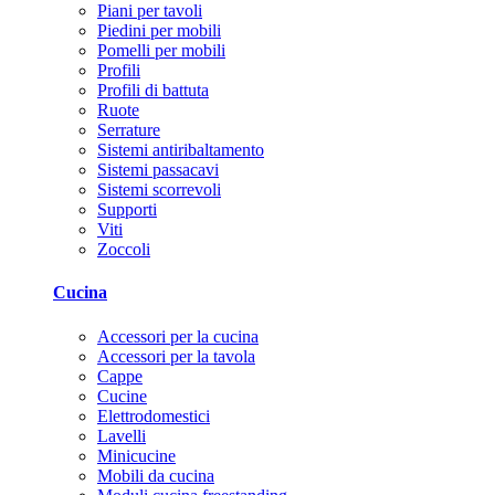
Piani per tavoli
Piedini per mobili
Pomelli per mobili
Profili
Profili di battuta
Ruote
Serrature
Sistemi antiribaltamento
Sistemi passacavi
Sistemi scorrevoli
Supporti
Viti
Zoccoli
Cucina
Accessori per la cucina
Accessori per la tavola
Cappe
Cucine
Elettrodomestici
Lavelli
Minicucine
Mobili da cucina