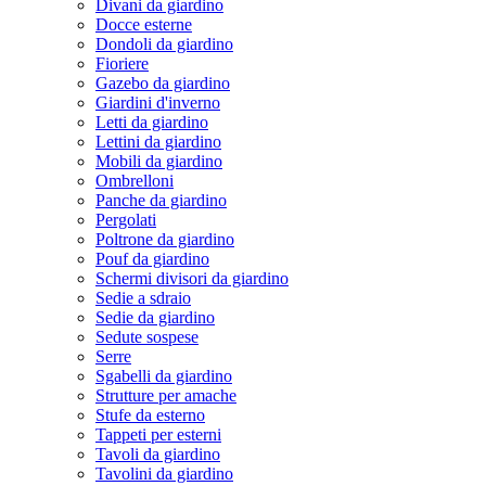
Divani da giardino
Docce esterne
Dondoli da giardino
Fioriere
Gazebo da giardino
Giardini d'inverno
Letti da giardino
Lettini da giardino
Mobili da giardino
Ombrelloni
Panche da giardino
Pergolati
Poltrone da giardino
Pouf da giardino
Schermi divisori da giardino
Sedie a sdraio
Sedie da giardino
Sedute sospese
Serre
Sgabelli da giardino
Strutture per amache
Stufe da esterno
Tappeti per esterni
Tavoli da giardino
Tavolini da giardino