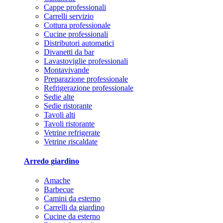
Cappe professionali
Carrelli servizio
Cottura professionale
Cucine professionali
Distributori automatici
Divanetti da bar
Lavastoviglie professionali
Montavivande
Preparazione professionale
Refrigerazione professionale
Sedie alte
Sedie ristorante
Tavoli alti
Tavoli ristorante
Vetrine refrigerate
Vetrine riscaldate
Arredo giardino
Amache
Barbecue
Camini da esterno
Carrelli da giardino
Cucine da esterno