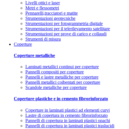
Livelli ottici e laser
Metri e flessometri
Pennarelli,tracciatori e matite
Strumentazioni geotecniche
Strumentazioni per fotogrammetria digitale
Strumentazioni per il telerilevamento satellitare
Strumentazioni per prove di carico e collaudi
Strumenti di misura
Coperture
Coperture metalliche
Laminati metallici continui per coperture
Pannelli compositi per coperture
Pannelli e lastre metalliche per coperture
Pannelli metallici coibentati per coperture
Scandole metalliche per coperture
Coperture plastiche e in cemento fibrorinforzato
Coperture in laminati plastici ad elementi curvi
Lastre di copertura in cemento fibrorinforzato
Pannelli di copertura in laminati plastici opachi
Pannelli di copertura in laminati plastici traslucidi