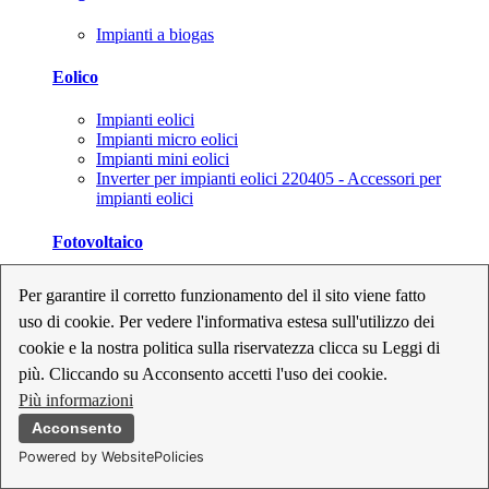
Impianti a biogas
Eolico
Impianti eolici
Impianti micro eolici
Impianti mini eolici
Inverter per impianti eolici 220405 - Accessori per
impianti eolici
Fotovoltaico
Cavi, connettori e sezionatori per impianti fotovoltaici
Per garantire il corretto funzionamento del il sito viene fatto
Inverter per impianti fotovoltaici
uso di cookie. Per vedere l'informativa estesa sull'utilizzo dei
Kit per impianti fotovoltaici
Moduli fotovoltaici
cookie e la nostra politica sulla riservatezza clicca su Leggi di
Sistemi di monitoraggio per impianti fotovoltaici
più. Cliccando su Acconsento accetti l'uso dei cookie.
Strumenti di collaudo e configurazione per impianti
Più informazioni
fotovoltaici
Supporti per impianti fotovoltaici
Acconsento
Powered by WebsitePolicies
Geotermia