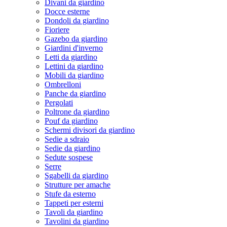
Divani da giardino
Docce esterne
Dondoli da giardino
Fioriere
Gazebo da giardino
Giardini d'inverno
Letti da giardino
Lettini da giardino
Mobili da giardino
Ombrelloni
Panche da giardino
Pergolati
Poltrone da giardino
Pouf da giardino
Schermi divisori da giardino
Sedie a sdraio
Sedie da giardino
Sedute sospese
Serre
Sgabelli da giardino
Strutture per amache
Stufe da esterno
Tappeti per esterni
Tavoli da giardino
Tavolini da giardino