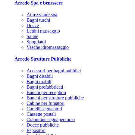
Arredo Spa e benessere
Attrezzature spa
Bagni turchi
Docce
Lettini massaggio
Saune
Spogliatoi
Vasche idromassaggio
Arredo Strutture Pubbliche
Accessori per bagni pubblici
Bagni disabili
Bagni mobili
Bagni prefabbricati
Banchi per reception
Banchi per strutture pubbliche
Cabine per fumatori
Cartelli segnalatori
Cassette postali
Colonnine segnapercorso
Docce pubbliche
Espositori