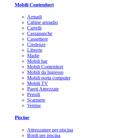
Mobili Contenitori
Armadi
Cabine armadio
Carrelli
Cassapanche
Cassettiere
Credenze
Librerie
Madie
Mobili bar
Mobili Contenitori
Mobili da Ingresso
Mobili porta computer
Mobili TV
Pareti Attrezzate
Pensili
Scarpiere
Vetrine
Piscine
Attrezzature per piscina
Bordi per piscina