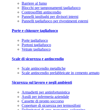
Barriere al fumo
Blocchi per tamponamenti tagliafuoco
Controsoffitti antincendio
Pannelli ignifughi per divisori interni
Pannelli tagliafuoco per rivestimenti esterni
Porte e chiusure tagliafuoco
Porte tagliafuoco
Portoni tagliafuoco
Vetrate tagliafuoco
Scale di sicurezza e antincendio
Scale antincendio metalliche
Scale antincendio prefabbricate in cemento armato
Sicurezza sul lavoro e negli ambienti
Armadietti per antinfortunistica
Ausili per infermeria aziendale
Cassette di pronto soccorso
Coperture di sicurezza per termosifoni
Delimitatori di aree, transenne, colonnine