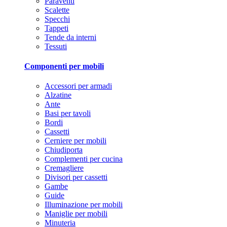
Paraventi
Scalette
Specchi
Tappeti
Tende da interni
Tessuti
Componenti per mobili
Accessori per armadi
Alzatine
Ante
Basi per tavoli
Bordi
Cassetti
Cerniere per mobili
Chiudiporta
Complementi per cucina
Cremagliere
Divisori per cassetti
Gambe
Guide
Illuminazione per mobili
Maniglie per mobili
Minuteria