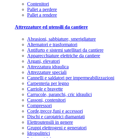
Contenitori
Pallet a perdere
Pallet a rendere
Attrezzature ed utensili da cantiere
Abrasioni, sabbiature, smerigliature
Alternatori e trasformatori
Antifurto e sistemi satellitari da cantiere
Apparecchiature elettriche da cantiere
Argani, elevatori
Attrezzatura idraulica
Attrezzature speciali
Cannelli e saldatori per impermeabilizzazioni
Carpenteria per legno
Carriole e bravette
Carrucole, paranchi, cric idraulici
Cassoni, contenitori
Compressori
Corde,trecce,funi e accessori
Dischi e carotatrici diamantati
Elettroutensili in genere
Gruppi elettrogeni e generatori
Idropulitrici