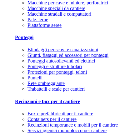
Macchine per cave e miniere, perforatrici
Macchine speciali da cantiere
Macchine stradali e compattatori
Pale, terne
Piattaforme aeree
Ponteggi
Blindaggi per scavi e canalizzazioni
Giunti, fissaggi ed accessori per ponteggi
Ponteggi autosollevanti ed elettrici
Ponteggi e strutture tubolari
Protezioni per ponteggi, teloni
Puntelli
Rete ombreggiante
Trabattelli e scale per cantieri
Recinzioni e box per il cantiere
Box e prefabbricati per il cantiere
Containers per il cantiere
Recinzioni temporanee e mobili per il cantiere
Servizi igienici monoblocco per cantiere