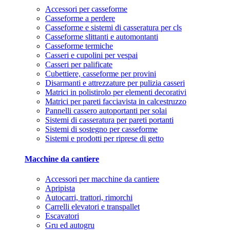
Accessori per casseforme
Casseforme a perdere
Casseforme e sistemi di casseratura per cls
Casseforme slittanti e automontanti
Casseforme termiche
Casseri e cupolini per vespai
Casseri per palificate
Cubettiere, casseforme per provini
Disarmanti e attrezzature per pulizia casseri
Matrici in polistirolo per elementi decorativi
Matrici per pareti facciavista in calcestruzzo
Pannelli cassero autoportanti per solai
Sistemi di casseratura per pareti portanti
Sistemi di sostegno per casseforme
Sistemi e prodotti per riprese di getto
Macchine da cantiere
Accessori per macchine da cantiere
Apripista
Autocarri, trattori, rimorchi
Carrelli elevatori e transpallet
Escavatori
Gru ed autogru