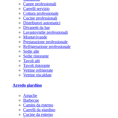
Cappe professionali
Carrelli servizio
Cottura professionale
Cucine professionali
Distributori automatici
Divanetti da bar
Lavastoviglie professionali
Montavivande
Preparazione professionale
Refrigerazione professionale
Sedie alte
Sedie ristorante
Tavoli alti
Tavoli ristorante
Vetrine refrigerate
Vetrine riscaldate
Arredo giardino
Amache
Barbecue
Camini da esterno
Carrelli da giardino
Cucine da esterno