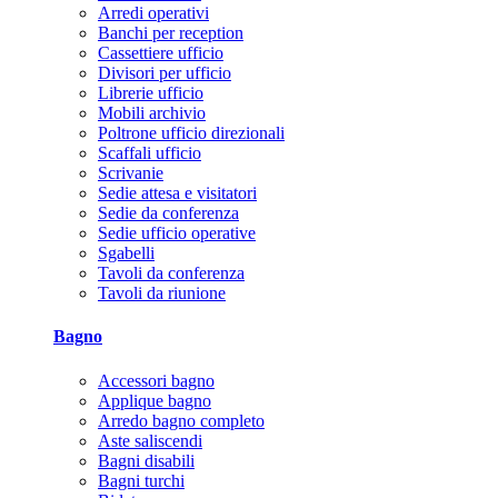
Arredi operativi
Banchi per reception
Cassettiere ufficio
Divisori per ufficio
Librerie ufficio
Mobili archivio
Poltrone ufficio direzionali
Scaffali ufficio
Scrivanie
Sedie attesa e visitatori
Sedie da conferenza
Sedie ufficio operative
Sgabelli
Tavoli da conferenza
Tavoli da riunione
Bagno
Accessori bagno
Applique bagno
Arredo bagno completo
Aste saliscendi
Bagni disabili
Bagni turchi