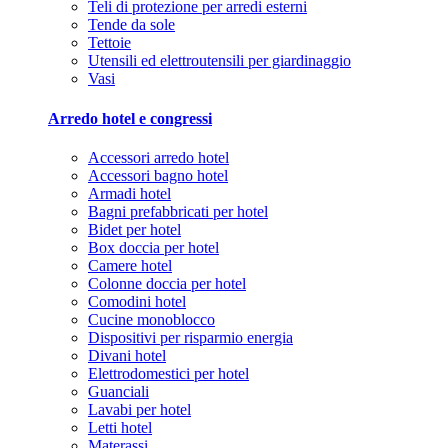
Teli di protezione per arredi esterni
Tende da sole
Tettoie
Utensili ed elettroutensili per giardinaggio
Vasi
Arredo hotel e congressi
Accessori arredo hotel
Accessori bagno hotel
Armadi hotel
Bagni prefabbricati per hotel
Bidet per hotel
Box doccia per hotel
Camere hotel
Colonne doccia per hotel
Comodini hotel
Cucine monoblocco
Dispositivi per risparmio energia
Divani hotel
Elettrodomestici per hotel
Guanciali
Lavabi per hotel
Letti hotel
Materassi