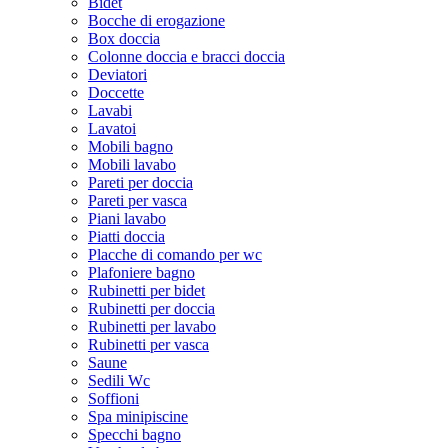
Bidet
Bocche di erogazione
Box doccia
Colonne doccia e bracci doccia
Deviatori
Doccette
Lavabi
Lavatoi
Mobili bagno
Mobili lavabo
Pareti per doccia
Pareti per vasca
Piani lavabo
Piatti doccia
Placche di comando per wc
Plafoniere bagno
Rubinetti per bidet
Rubinetti per doccia
Rubinetti per lavabo
Rubinetti per vasca
Saune
Sedili Wc
Soffioni
Spa minipiscine
Specchi bagno