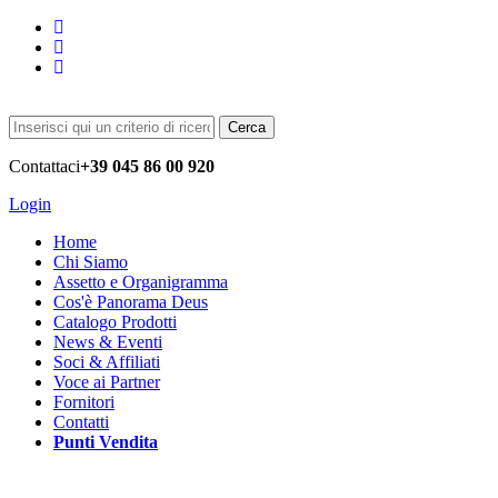
Cerca
Contattaci
+39 045 86 00 920
Login
Home
Chi Siamo
Assetto e Organigramma
Cos'è Panorama Deus
Catalogo Prodotti
News & Eventi
Soci & Affiliati
Voce ai Partner
Fornitori
Contatti
Punti Vendita