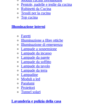
Moduli cucina freestanding
Pentole, padelle e teglie da cucina
Rubinetti da Cucina
Tessili per la cucina
Top cucina
Illuminazione interni
Faretti
Illuminazione a fibre ottiche
Illuminazione di emergenza
Lampade a sospensione
Lampade da incasso
Lampade da parete
Lampade da soffitto
Lampade da tavolo
Lampade da terra
Lampadine
Moduli a led
Paralumi
Proiettori
Tunnel solari
Lavanderia e pulizia della casa