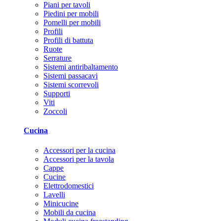
Piani per tavoli
Piedini per mobili
Pomelli per mobili
Profili
Profili di battuta
Ruote
Serrature
Sistemi antiribaltamento
Sistemi passacavi
Sistemi scorrevoli
Supporti
Viti
Zoccoli
Cucina
Accessori per la cucina
Accessori per la tavola
Cappe
Cucine
Elettrodomestici
Lavelli
Minicucine
Mobili da cucina