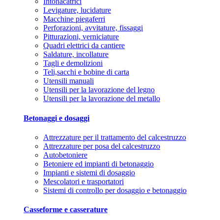
Intonacatrici
Levigature, lucidature
Macchine piegaferri
Perforazioni, avvitature, fissaggi
Pitturazioni, verniciature
Quadri elettrici da cantiere
Saldature, incollature
Tagli e demolizioni
Teli,sacchi e bobine di carta
Utensili manuali
Utensili per la lavorazione del legno
Utensili per la lavorazione del metallo
Betonaggi e dosaggi
Attrezzature per il trattamento del calcestruzzo
Attrezzature per posa del calcestruzzo
Autobetoniere
Betoniere ed impianti di betonaggio
Impianti e sistemi di dosaggio
Mescolatori e trasportatori
Sistemi di controllo per dosaggio e betonaggio
Casseforme e casserature