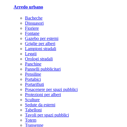
Arredo urbano
Bacheche
Dissuasori
Fioriere
Fontane
Gazebo per esterni
Griglie per alberi
Lampioni stradali
Leggii
Orologi stradali
Panchine
Pannelli pubblicitari
Pensiline
Portabici
Portarifiuti
Posacenere per spazi pubblici
Protezioni per alberi
Sculture
Sedute da esterni
Tabelloni
Tavoli per spazi pubblici
Totem
Transenne