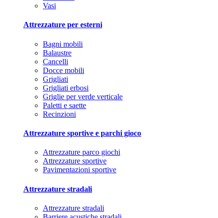
Vasi
Attrezzature per esterni
Bagni mobili
Balaustre
Cancelli
Docce mobili
Grigliati
Grigliati erbosi
Griglie per verde verticale
Paletti e saette
Recinzioni
Attrezzature sportive e parchi gioco
Attrezzature parco giochi
Attrezzature sportive
Pavimentazioni sportive
Attrezzature stradali
Attrezzature stradali
Barriere acustiche stradali