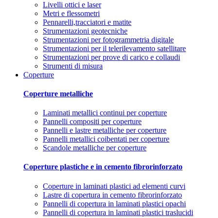
Livelli ottici e laser
Metri e flessometri
Pennarelli,tracciatori e matite
Strumentazioni geotecniche
Strumentazioni per fotogrammetria digitale
Strumentazioni per il telerilevamento satellitare
Strumentazioni per prove di carico e collaudi
Strumenti di misura
Coperture
Coperture metalliche
Laminati metallici continui per coperture
Pannelli compositi per coperture
Pannelli e lastre metalliche per coperture
Pannelli metallici coibentati per coperture
Scandole metalliche per coperture
Coperture plastiche e in cemento fibrorinforzato
Coperture in laminati plastici ad elementi curvi
Lastre di copertura in cemento fibrorinforzato
Pannelli di copertura in laminati plastici opachi
Pannelli di copertura in laminati plastici traslucidi