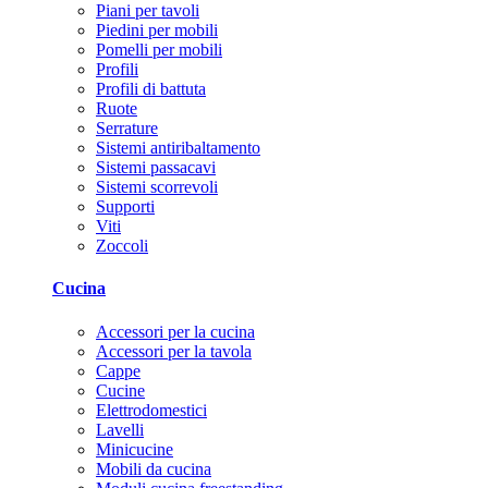
Piani per tavoli
Piedini per mobili
Pomelli per mobili
Profili
Profili di battuta
Ruote
Serrature
Sistemi antiribaltamento
Sistemi passacavi
Sistemi scorrevoli
Supporti
Viti
Zoccoli
Cucina
Accessori per la cucina
Accessori per la tavola
Cappe
Cucine
Elettrodomestici
Lavelli
Minicucine
Mobili da cucina