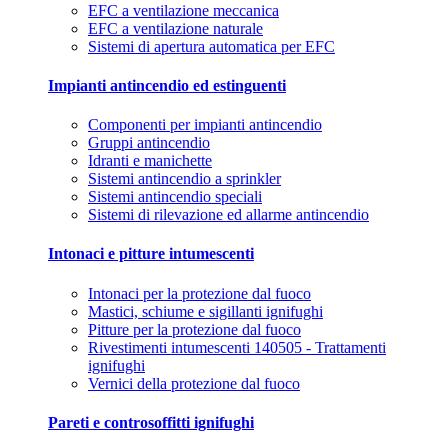
EFC a ventilazione meccanica
EFC a ventilazione naturale
Sistemi di apertura automatica per EFC
Impianti antincendio ed estinguenti
Componenti per impianti antincendio
Gruppi antincendio
Idranti e manichette
Sistemi antincendio a sprinkler
Sistemi antincendio speciali
Sistemi di rilevazione ed allarme antincendio
Intonaci e pitture intumescenti
Intonaci per la protezione dal fuoco
Mastici, schiume e sigillanti ignifughi
Pitture per la protezione dal fuoco
Rivestimenti intumescenti 140505 - Trattamenti
ignifughi
Vernici della protezione dal fuoco
Pareti e controsoffitti ignifughi