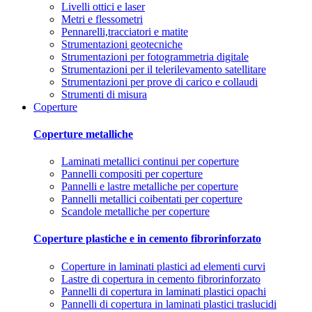
Livelli ottici e laser
Metri e flessometri
Pennarelli,tracciatori e matite
Strumentazioni geotecniche
Strumentazioni per fotogrammetria digitale
Strumentazioni per il telerilevamento satellitare
Strumentazioni per prove di carico e collaudi
Strumenti di misura
Coperture
Coperture metalliche
Laminati metallici continui per coperture
Pannelli compositi per coperture
Pannelli e lastre metalliche per coperture
Pannelli metallici coibentati per coperture
Scandole metalliche per coperture
Coperture plastiche e in cemento fibrorinforzato
Coperture in laminati plastici ad elementi curvi
Lastre di copertura in cemento fibrorinforzato
Pannelli di copertura in laminati plastici opachi
Pannelli di copertura in laminati plastici traslucidi