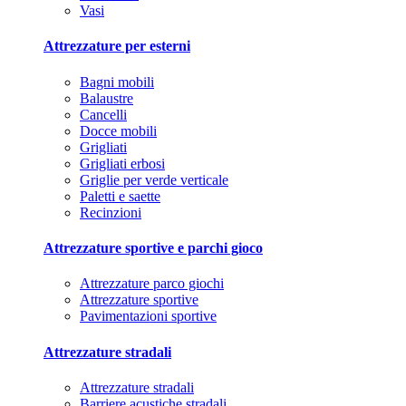
Vasi
Attrezzature per esterni
Bagni mobili
Balaustre
Cancelli
Docce mobili
Grigliati
Grigliati erbosi
Griglie per verde verticale
Paletti e saette
Recinzioni
Attrezzature sportive e parchi gioco
Attrezzature parco giochi
Attrezzature sportive
Pavimentazioni sportive
Attrezzature stradali
Attrezzature stradali
Barriere acustiche stradali