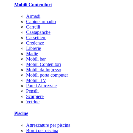
Mobili Contenitori
Armadi
Cabine armadio
Carrelli
Cassapanche
Cassettiere
Credenze
Librerie
Madie
Mobili bar
Mobili Contenitori
Mobili da Ingresso
Mobili porta computer
Mobili TV
Pareti Attrezzate
Pensili
Scarpiere
Vetrine
Piscine
Attrezzature per piscina
Bordi per piscina