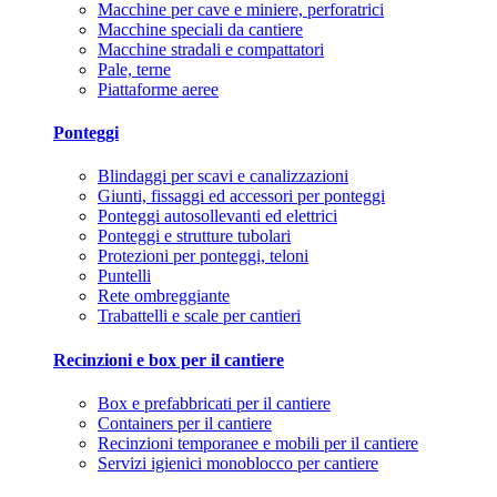
Macchine per cave e miniere, perforatrici
Macchine speciali da cantiere
Macchine stradali e compattatori
Pale, terne
Piattaforme aeree
Ponteggi
Blindaggi per scavi e canalizzazioni
Giunti, fissaggi ed accessori per ponteggi
Ponteggi autosollevanti ed elettrici
Ponteggi e strutture tubolari
Protezioni per ponteggi, teloni
Puntelli
Rete ombreggiante
Trabattelli e scale per cantieri
Recinzioni e box per il cantiere
Box e prefabbricati per il cantiere
Containers per il cantiere
Recinzioni temporanee e mobili per il cantiere
Servizi igienici monoblocco per cantiere