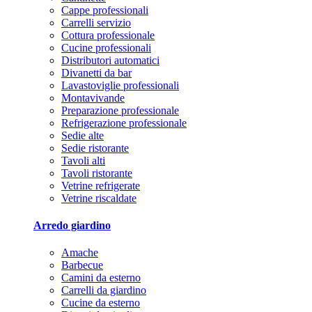
Cappe professionali
Carrelli servizio
Cottura professionale
Cucine professionali
Distributori automatici
Divanetti da bar
Lavastoviglie professionali
Montavivande
Preparazione professionale
Refrigerazione professionale
Sedie alte
Sedie ristorante
Tavoli alti
Tavoli ristorante
Vetrine refrigerate
Vetrine riscaldate
Arredo giardino
Amache
Barbecue
Camini da esterno
Carrelli da giardino
Cucine da esterno