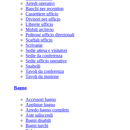
Arredi operativi
Banchi per reception
Cassettiere ufficio
Divisori per ufficio
Librerie ufficio
Mobili archivio
Poltrone ufficio direzionali
Scaffali ufficio
Scrivanie
Sedie attesa e visitatori
Sedie da conferenza
Sedie ufficio operative
Sgabelli
Tavoli da conferenza
Tavoli da riunione
Bagno
Accessori bagno
Applique bagno
Arredo bagno completo
Aste saliscendi
Bagni disabili
Bagni turchi