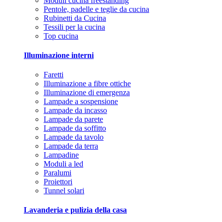
Moduli cucina freestanding
Pentole, padelle e teglie da cucina
Rubinetti da Cucina
Tessili per la cucina
Top cucina
Illuminazione interni
Faretti
Illuminazione a fibre ottiche
Illuminazione di emergenza
Lampade a sospensione
Lampade da incasso
Lampade da parete
Lampade da soffitto
Lampade da tavolo
Lampade da terra
Lampadine
Moduli a led
Paralumi
Proiettori
Tunnel solari
Lavanderia e pulizia della casa