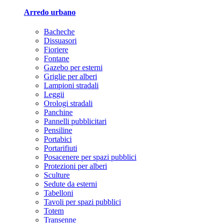
Arredo urbano
Bacheche
Dissuasori
Fioriere
Fontane
Gazebo per esterni
Griglie per alberi
Lampioni stradali
Leggii
Orologi stradali
Panchine
Pannelli pubblicitari
Pensiline
Portabici
Portarifiuti
Posacenere per spazi pubblici
Protezioni per alberi
Sculture
Sedute da esterni
Tabelloni
Tavoli per spazi pubblici
Totem
Transenne