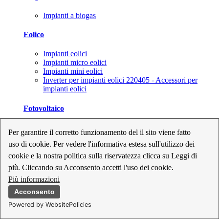
Impianti a biogas
Eolico
Impianti eolici
Impianti micro eolici
Impianti mini eolici
Inverter per impianti eolici 220405 - Accessori per
impianti eolici
Fotovoltaico
Cavi, connettori e sezionatori per impianti fotovoltaici
Per garantire il corretto funzionamento del il sito viene fatto
Inverter per impianti fotovoltaici
uso di cookie. Per vedere l'informativa estesa sull'utilizzo dei
Kit per impianti fotovoltaici
Moduli fotovoltaici
cookie e la nostra politica sulla riservatezza clicca su Leggi di
Sistemi di monitoraggio per impianti fotovoltaici
più. Cliccando su Acconsento accetti l'uso dei cookie.
Strumenti di collaudo e configurazione per impianti
Più informazioni
fotovoltaici
Supporti per impianti fotovoltaici
Acconsento
Powered by WebsitePolicies
Geotermia