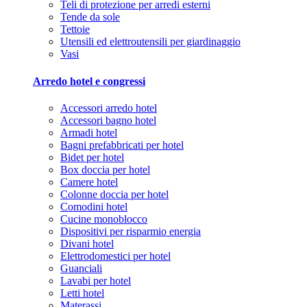
Teli di protezione per arredi esterni
Tende da sole
Tettoie
Utensili ed elettroutensili per giardinaggio
Vasi
Arredo hotel e congressi
Accessori arredo hotel
Accessori bagno hotel
Armadi hotel
Bagni prefabbricati per hotel
Bidet per hotel
Box doccia per hotel
Camere hotel
Colonne doccia per hotel
Comodini hotel
Cucine monoblocco
Dispositivi per risparmio energia
Divani hotel
Elettrodomestici per hotel
Guanciali
Lavabi per hotel
Letti hotel
Materassi