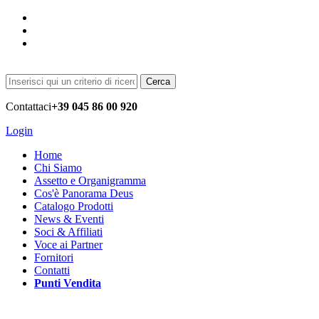
Cerca
Contattaci
+39 045 86 00 920
Login
Home
Chi Siamo
Assetto e Organigramma
Cos'è Panorama Deus
Catalogo Prodotti
News & Eventi
Soci & Affiliati
Voce ai Partner
Fornitori
Contatti
Punti Vendita