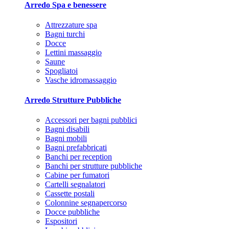
Arredo Spa e benessere
Attrezzature spa
Bagni turchi
Docce
Lettini massaggio
Saune
Spogliatoi
Vasche idromassaggio
Arredo Strutture Pubbliche
Accessori per bagni pubblici
Bagni disabili
Bagni mobili
Bagni prefabbricati
Banchi per reception
Banchi per strutture pubbliche
Cabine per fumatori
Cartelli segnalatori
Cassette postali
Colonnine segnapercorso
Docce pubbliche
Espositori