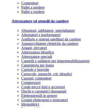
Contenitori
Pallet a perdere
Pallet a rendere
Attrezzature ed utensili da cantiere
Abrasioni, sabbiature, smerigliature
Alternatori e trasformatori
Antifurto e sistemi satellitari da cantiere
Apparecchiature elettriche da cantiere
Argani, elevatori
Attrezzatura idraulica
Attrezzature speciali
Cannelli e saldatori per impermeabilizzazioni
Carpenteria per legno
Carriole e bravette
Carrucole, paranchi, cric idraulici
Cassoni, contenitori
Compressori
Corde,trecce,funi e accessori
Dischi e carotatrici diamantati
Elettroutensili in genere
Gruppi elettrogeni e generatori
Idropulitrici