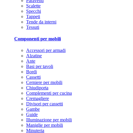
Paraventi
Scalette
Specchi
Tappeti
Tende da interni
Tessuti
Componenti per mobili
Accessori per armadi
Alzatine
Ante
Basi per tavoli
Bordi
Cassetti
Cerniere per mobili
Chiudiporta
Complementi per cucina
Cremagliere
Divisori per cassetti
Gambe
Guide
Illuminazione per mobili
Maniglie per mobili
Minuteria