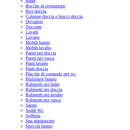
Bidet
Bocche di erogazione
Box doccia
Colonne doccia e bracci doccia
Deviatori
Doccette
Lavabi
Lavatoi
Mobili bagno
Mobili lavabo
Pareti per doccia
Pareti per vasca
Piani lavabo
Piatti doccia
Placche di comando per wc
Plafoniere bagno
Rubinetti per bidet
Rubinetti per doccia
Rubinetti per lavabo
Rubinetti per vasca
Saune
Sedili Wc
Soffioni
Spa minipiscine
Specchi bagno