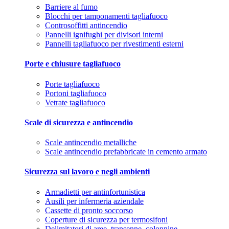
Barriere al fumo
Blocchi per tamponamenti tagliafuoco
Controsoffitti antincendio
Pannelli ignifughi per divisori interni
Pannelli tagliafuoco per rivestimenti esterni
Porte e chiusure tagliafuoco
Porte tagliafuoco
Portoni tagliafuoco
Vetrate tagliafuoco
Scale di sicurezza e antincendio
Scale antincendio metalliche
Scale antincendio prefabbricate in cemento armato
Sicurezza sul lavoro e negli ambienti
Armadietti per antinfortunistica
Ausili per infermeria aziendale
Cassette di pronto soccorso
Coperture di sicurezza per termosifoni
Delimitatori di aree, transenne, colonnine