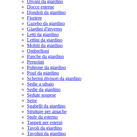
Divani da giardino
Docce esterne
Dondoli da giardino
Fioriere
Gazebo da giardino
Giardini d'inverno
Letti da giardino
Lettini da giardino
Mobili da giardino
Ombrelloni
Panche da giardino
Pergolati
Poltrone da giardino
Pouf da giardino
Schermi divisori da giardino
Sedie a sdraio
Sedie da giardino
Sedute sospese
Serre
Sgabelli da giardino
Strutture per amache
Stufe da esterno
Tappeti per esterni
Tavoli da giardino
Tavolini da giardino