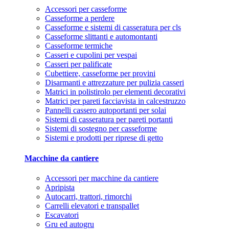
Accessori per casseforme
Casseforme a perdere
Casseforme e sistemi di casseratura per cls
Casseforme slittanti e automontanti
Casseforme termiche
Casseri e cupolini per vespai
Casseri per palificate
Cubettiere, casseforme per provini
Disarmanti e attrezzature per pulizia casseri
Matrici in polistirolo per elementi decorativi
Matrici per pareti facciavista in calcestruzzo
Pannelli cassero autoportanti per solai
Sistemi di casseratura per pareti portanti
Sistemi di sostegno per casseforme
Sistemi e prodotti per riprese di getto
Macchine da cantiere
Accessori per macchine da cantiere
Apripista
Autocarri, trattori, rimorchi
Carrelli elevatori e transpallet
Escavatori
Gru ed autogru