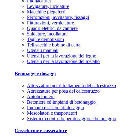
Intonacatrici
Levigature, lucidature
Macchine piegaferri
Perforazioni, avvitature, fissaggi
Pitturazioni, verniciature
Quadri elettrici da cantiere
Saldature, incollature
Tagli e demolizioni
Teli,sacchi e bobine di carta
Utensili manuali
Utensili per la lavorazione del legno
Utensili per la lavorazione del metallo
Betonaggi e dosaggi
Attrezzature per il trattamento del calcestruzzo
Attrezzature per posa del calcestruzzo
Autobetoniere
Betoniere ed impianti di betonaggio
Impianti e sistemi di dosaggio
Mescolatori e trasportatori
Sistemi di controllo per dosaggio e betonaggio
Casseforme e casserature