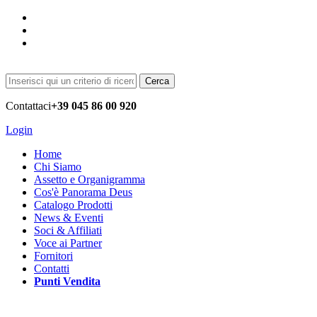
Cerca
Contattaci
+39 045 86 00 920
Login
Home
Chi Siamo
Assetto e Organigramma
Cos'è Panorama Deus
Catalogo Prodotti
News & Eventi
Soci & Affiliati
Voce ai Partner
Fornitori
Contatti
Punti Vendita