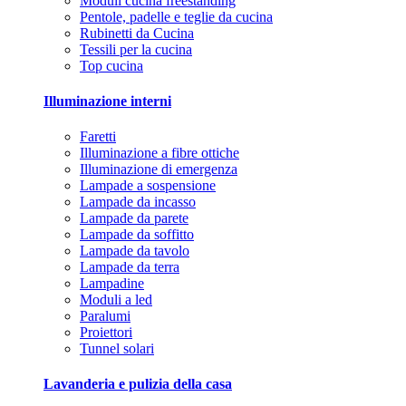
Moduli cucina freestanding
Pentole, padelle e teglie da cucina
Rubinetti da Cucina
Tessili per la cucina
Top cucina
Illuminazione interni
Faretti
Illuminazione a fibre ottiche
Illuminazione di emergenza
Lampade a sospensione
Lampade da incasso
Lampade da parete
Lampade da soffitto
Lampade da tavolo
Lampade da terra
Lampadine
Moduli a led
Paralumi
Proiettori
Tunnel solari
Lavanderia e pulizia della casa