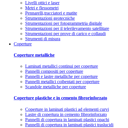
Livelli ottici e laser
Metri e flessometri
Pennarelli,tracciatori e matite
Strumentazioni geotecniche
Strumentazioni per fotogrammetria digitale
Strumentazioni per il telerilevamento satellitare
Strumentazioni per prove di carico e collaudi
Strumenti di misura
Coperture
Coperture metalliche
Laminati metallici continui per coperture
Pannelli compositi per coperture
Pannelli e lastre metalliche per coperture
Pannelli metallici coibentati per coperture
Scandole metalliche per coperture
Coperture plastiche e in cemento fibrorinforzato
Coperture in laminati plastici ad elementi curvi
Lastre di copertura in cemento fibrorinforzato
Pannelli di copertura in laminati plastici opachi
Pannelli di copertura in laminati plastici traslucidi