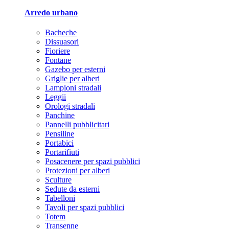
Arredo urbano
Bacheche
Dissuasori
Fioriere
Fontane
Gazebo per esterni
Griglie per alberi
Lampioni stradali
Leggii
Orologi stradali
Panchine
Pannelli pubblicitari
Pensiline
Portabici
Portarifiuti
Posacenere per spazi pubblici
Protezioni per alberi
Sculture
Sedute da esterni
Tabelloni
Tavoli per spazi pubblici
Totem
Transenne