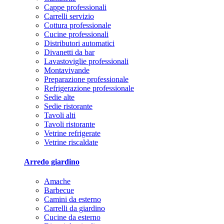
Cappe professionali
Carrelli servizio
Cottura professionale
Cucine professionali
Distributori automatici
Divanetti da bar
Lavastoviglie professionali
Montavivande
Preparazione professionale
Refrigerazione professionale
Sedie alte
Sedie ristorante
Tavoli alti
Tavoli ristorante
Vetrine refrigerate
Vetrine riscaldate
Arredo giardino
Amache
Barbecue
Camini da esterno
Carrelli da giardino
Cucine da esterno