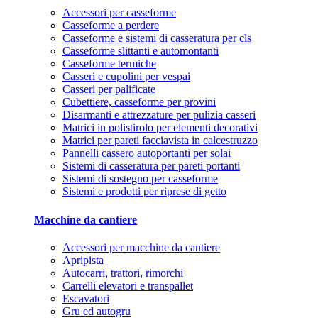
Accessori per casseforme
Casseforme a perdere
Casseforme e sistemi di casseratura per cls
Casseforme slittanti e automontanti
Casseforme termiche
Casseri e cupolini per vespai
Casseri per palificate
Cubettiere, casseforme per provini
Disarmanti e attrezzature per pulizia casseri
Matrici in polistirolo per elementi decorativi
Matrici per pareti facciavista in calcestruzzo
Pannelli cassero autoportanti per solai
Sistemi di casseratura per pareti portanti
Sistemi di sostegno per casseforme
Sistemi e prodotti per riprese di getto
Macchine da cantiere
Accessori per macchine da cantiere
Apripista
Autocarri, trattori, rimorchi
Carrelli elevatori e transpallet
Escavatori
Gru ed autogru