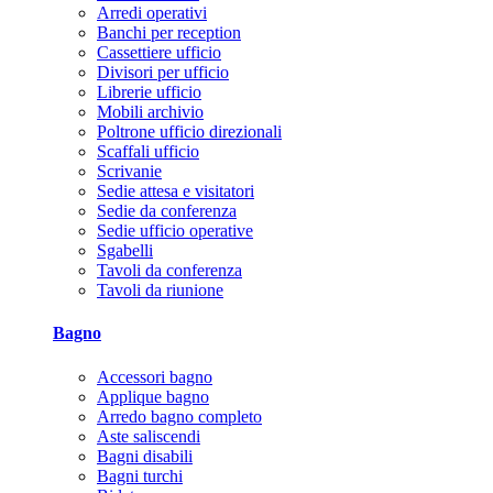
Arredi operativi
Banchi per reception
Cassettiere ufficio
Divisori per ufficio
Librerie ufficio
Mobili archivio
Poltrone ufficio direzionali
Scaffali ufficio
Scrivanie
Sedie attesa e visitatori
Sedie da conferenza
Sedie ufficio operative
Sgabelli
Tavoli da conferenza
Tavoli da riunione
Bagno
Accessori bagno
Applique bagno
Arredo bagno completo
Aste saliscendi
Bagni disabili
Bagni turchi