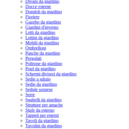
Divani da giardino
Docce esterne
Dondoli da giardino
Fioriere
Gazebo da giardino
Giardini d'inverno
Letti da giardino
Lettini da giardino
Mobili da giardino
Ombrelloni
Panche da giardino
Pergolati
Poltrone da giardino
Pouf da giardino
Schermi divisori da giardino
Sedie a sdraio
Sedie da giardino
Sedute sospese
Serre
Sgabelli da giardino
Strutture per amache
Stufe da esterno
Tappeti per esterni
Tavoli da giardino
Tavolini da giardino