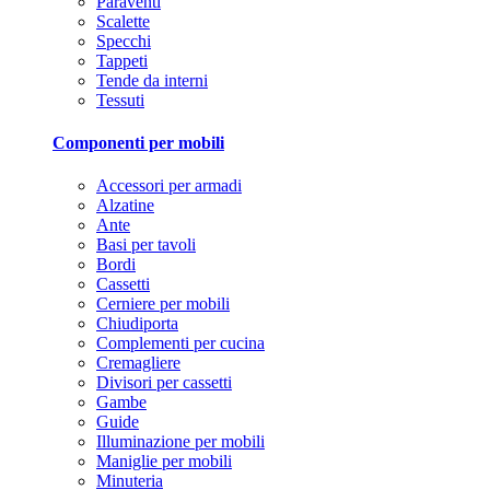
Paraventi
Scalette
Specchi
Tappeti
Tende da interni
Tessuti
Componenti per mobili
Accessori per armadi
Alzatine
Ante
Basi per tavoli
Bordi
Cassetti
Cerniere per mobili
Chiudiporta
Complementi per cucina
Cremagliere
Divisori per cassetti
Gambe
Guide
Illuminazione per mobili
Maniglie per mobili
Minuteria