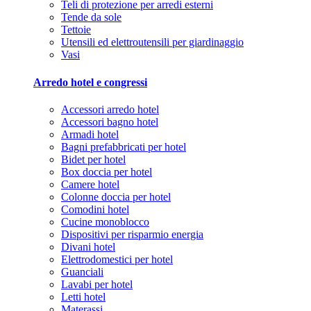
Teli di protezione per arredi esterni
Tende da sole
Tettoie
Utensili ed elettroutensili per giardinaggio
Vasi
Arredo hotel e congressi
Accessori arredo hotel
Accessori bagno hotel
Armadi hotel
Bagni prefabbricati per hotel
Bidet per hotel
Box doccia per hotel
Camere hotel
Colonne doccia per hotel
Comodini hotel
Cucine monoblocco
Dispositivi per risparmio energia
Divani hotel
Elettrodomestici per hotel
Guanciali
Lavabi per hotel
Letti hotel
Materassi