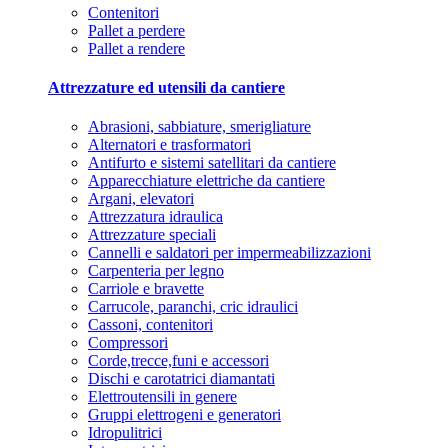
Contenitori
Pallet a perdere
Pallet a rendere
Attrezzature ed utensili da cantiere
Abrasioni, sabbiature, smerigliature
Alternatori e trasformatori
Antifurto e sistemi satellitari da cantiere
Apparecchiature elettriche da cantiere
Argani, elevatori
Attrezzatura idraulica
Attrezzature speciali
Cannelli e saldatori per impermeabilizzazioni
Carpenteria per legno
Carriole e bravette
Carrucole, paranchi, cric idraulici
Cassoni, contenitori
Compressori
Corde,trecce,funi e accessori
Dischi e carotatrici diamantati
Elettroutensili in genere
Gruppi elettrogeni e generatori
Idropulitrici