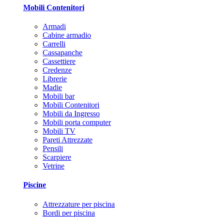
Mobili Contenitori
Armadi
Cabine armadio
Carrelli
Cassapanche
Cassettiere
Credenze
Librerie
Madie
Mobili bar
Mobili Contenitori
Mobili da Ingresso
Mobili porta computer
Mobili TV
Pareti Attrezzate
Pensili
Scarpiere
Vetrine
Piscine
Attrezzature per piscina
Bordi per piscina