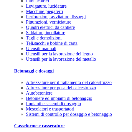
Intonacatrici
Levigature, lucidature
Macchine piegaferri
Perforazioni, avvitature, fissaggi
Pitturazioni, verniciature
Quadri elettrici da cantiere
Saldature, incollature
Tagli e demolizioni
Teli,sacchi e bobine di carta
Utensili manuali
Utensili per la lavorazione del legno
Utensili per la lavorazione del metallo
Betonaggi e dosaggi
Attrezzature per il trattamento del calcestruzzo
Attrezzature per posa del calcestruzzo
Autobetoniere
Betoniere ed impianti di betonaggio
Impianti e sistemi di dosaggio
Mescolatori e trasportatori
Sistemi di controllo per dosaggio e betonaggio
Casseforme e casserature