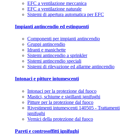
EFC a ventilazione meccanica
EFC a ventilazione naturale
Sistemi di apertura automatica per EFC
Impianti antincendio ed estinguenti
Componenti per impianti antincendio
Gruppi antincendio
Idranti e manichette
Sistemi antincendio a sprinkler
Sistemi antincendio speciali
Sistemi di rilevazione ed allarme antincendio
Intonaci e pitture intumescenti
Intonaci per la protezione dal fuoco
Mastici, schiume e sigillanti ignifughi
Pitture per la protezione dal fuoco
Rivestimenti intumescenti 140505 - Trattamenti
ignifughi
Vernici della protezione dal fuoco
Pareti e controsoffitti ignifughi