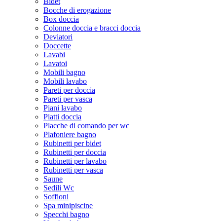
Bidet
Bocche di erogazione
Box doccia
Colonne doccia e bracci doccia
Deviatori
Doccette
Lavabi
Lavatoi
Mobili bagno
Mobili lavabo
Pareti per doccia
Pareti per vasca
Piani lavabo
Piatti doccia
Placche di comando per wc
Plafoniere bagno
Rubinetti per bidet
Rubinetti per doccia
Rubinetti per lavabo
Rubinetti per vasca
Saune
Sedili Wc
Soffioni
Spa minipiscine
Specchi bagno