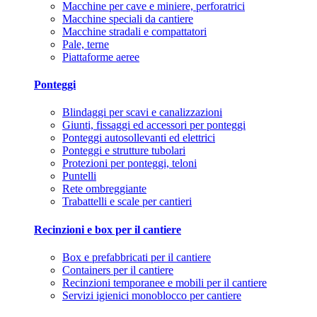
Macchine per cave e miniere, perforatrici
Macchine speciali da cantiere
Macchine stradali e compattatori
Pale, terne
Piattaforme aeree
Ponteggi
Blindaggi per scavi e canalizzazioni
Giunti, fissaggi ed accessori per ponteggi
Ponteggi autosollevanti ed elettrici
Ponteggi e strutture tubolari
Protezioni per ponteggi, teloni
Puntelli
Rete ombreggiante
Trabattelli e scale per cantieri
Recinzioni e box per il cantiere
Box e prefabbricati per il cantiere
Containers per il cantiere
Recinzioni temporanee e mobili per il cantiere
Servizi igienici monoblocco per cantiere