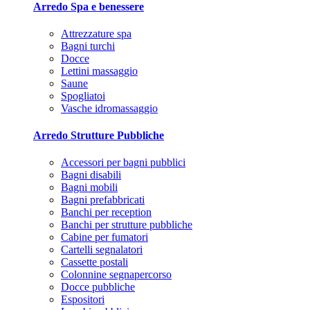
Arredo Spa e benessere
Attrezzature spa
Bagni turchi
Docce
Lettini massaggio
Saune
Spogliatoi
Vasche idromassaggio
Arredo Strutture Pubbliche
Accessori per bagni pubblici
Bagni disabili
Bagni mobili
Bagni prefabbricati
Banchi per reception
Banchi per strutture pubbliche
Cabine per fumatori
Cartelli segnalatori
Cassette postali
Colonnine segnapercorso
Docce pubbliche
Espositori