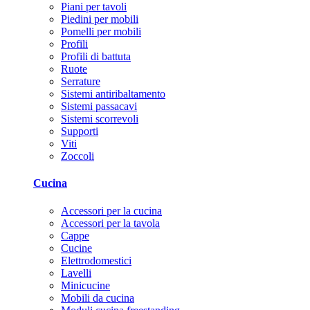
Piani per tavoli
Piedini per mobili
Pomelli per mobili
Profili
Profili di battuta
Ruote
Serrature
Sistemi antiribaltamento
Sistemi passacavi
Sistemi scorrevoli
Supporti
Viti
Zoccoli
Cucina
Accessori per la cucina
Accessori per la tavola
Cappe
Cucine
Elettrodomestici
Lavelli
Minicucine
Mobili da cucina