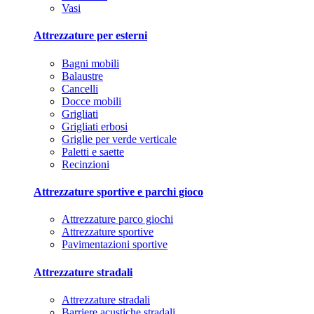
Vasi
Attrezzature per esterni
Bagni mobili
Balaustre
Cancelli
Docce mobili
Grigliati
Grigliati erbosi
Griglie per verde verticale
Paletti e saette
Recinzioni
Attrezzature sportive e parchi gioco
Attrezzature parco giochi
Attrezzature sportive
Pavimentazioni sportive
Attrezzature stradali
Attrezzature stradali
Barriere acustiche stradali