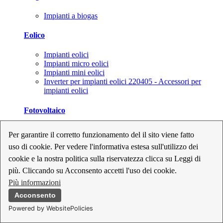
Impianti a biogas
Eolico
Impianti eolici
Impianti micro eolici
Impianti mini eolici
Inverter per impianti eolici 220405 - Accessori per
impianti eolici
Fotovoltaico
Cavi, connettori e sezionatori per impianti fotovoltaici
Per garantire il corretto funzionamento del il sito viene fatto
Inverter per impianti fotovoltaici
uso di cookie. Per vedere l'informativa estesa sull'utilizzo dei
Kit per impianti fotovoltaici
Moduli fotovoltaici
cookie e la nostra politica sulla riservatezza clicca su Leggi di
Sistemi di monitoraggio per impianti fotovoltaici
più. Cliccando su Acconsento accetti l'uso dei cookie.
Strumenti di collaudo e configurazione per impianti
Più informazioni
fotovoltaici
Supporti per impianti fotovoltaici
Acconsento
Powered by WebsitePolicies
Geotermia