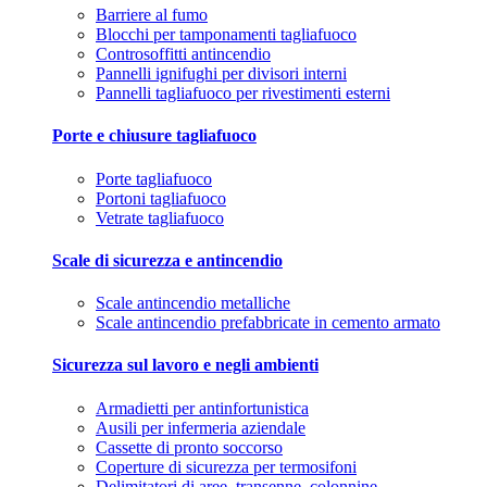
Barriere al fumo
Blocchi per tamponamenti tagliafuoco
Controsoffitti antincendio
Pannelli ignifughi per divisori interni
Pannelli tagliafuoco per rivestimenti esterni
Porte e chiusure tagliafuoco
Porte tagliafuoco
Portoni tagliafuoco
Vetrate tagliafuoco
Scale di sicurezza e antincendio
Scale antincendio metalliche
Scale antincendio prefabbricate in cemento armato
Sicurezza sul lavoro e negli ambienti
Armadietti per antinfortunistica
Ausili per infermeria aziendale
Cassette di pronto soccorso
Coperture di sicurezza per termosifoni
Delimitatori di aree, transenne, colonnine