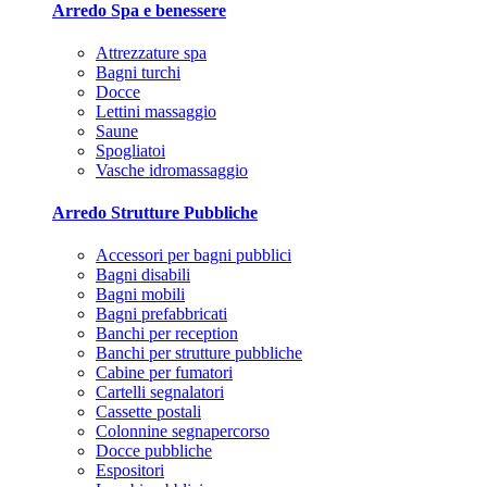
Arredo Spa e benessere
Attrezzature spa
Bagni turchi
Docce
Lettini massaggio
Saune
Spogliatoi
Vasche idromassaggio
Arredo Strutture Pubbliche
Accessori per bagni pubblici
Bagni disabili
Bagni mobili
Bagni prefabbricati
Banchi per reception
Banchi per strutture pubbliche
Cabine per fumatori
Cartelli segnalatori
Cassette postali
Colonnine segnapercorso
Docce pubbliche
Espositori