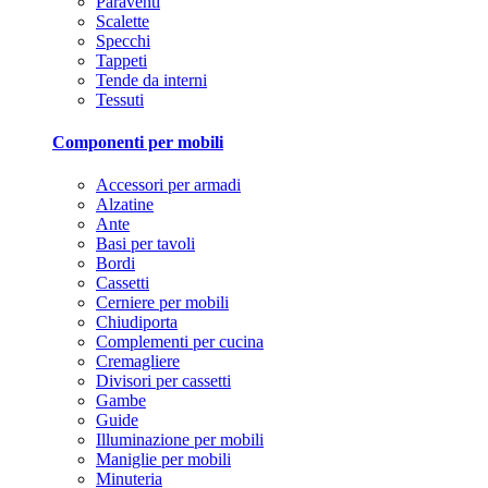
Paraventi
Scalette
Specchi
Tappeti
Tende da interni
Tessuti
Componenti per mobili
Accessori per armadi
Alzatine
Ante
Basi per tavoli
Bordi
Cassetti
Cerniere per mobili
Chiudiporta
Complementi per cucina
Cremagliere
Divisori per cassetti
Gambe
Guide
Illuminazione per mobili
Maniglie per mobili
Minuteria