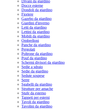
Divani da giardino
Docce esterne
Dondoli da giardino
Fioriere
Gazebo da giardino
Giardini d'inverno
Letti da giardino
Lettini da giardino
Mobili da giardino
Ombrelloni
Panche da giardino
Pergolati
Poltrone da giardino
Pouf da giardino
Schermi divisori da giardino
Sedie a sdraio
Sedie da giardino
Sedute sospese
Serre
Sgabelli da giardino
Strutture per amache
Stufe da esterno
Tappeti per esterni
Tavoli da giardino
Tavolini da giardino