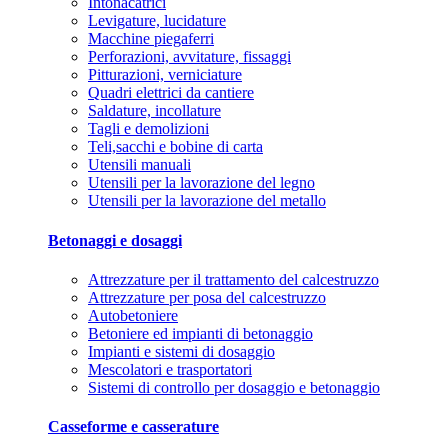
Intonacatrici
Levigature, lucidature
Macchine piegaferri
Perforazioni, avvitature, fissaggi
Pitturazioni, verniciature
Quadri elettrici da cantiere
Saldature, incollature
Tagli e demolizioni
Teli,sacchi e bobine di carta
Utensili manuali
Utensili per la lavorazione del legno
Utensili per la lavorazione del metallo
Betonaggi e dosaggi
Attrezzature per il trattamento del calcestruzzo
Attrezzature per posa del calcestruzzo
Autobetoniere
Betoniere ed impianti di betonaggio
Impianti e sistemi di dosaggio
Mescolatori e trasportatori
Sistemi di controllo per dosaggio e betonaggio
Casseforme e casserature