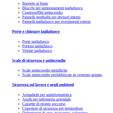
Barriere al fumo
Blocchi per tamponamenti tagliafuoco
Controsoffitti antincendio
Pannelli ignifughi per divisori interni
Pannelli tagliafuoco per rivestimenti esterni
Porte e chiusure tagliafuoco
Porte tagliafuoco
Portoni tagliafuoco
Vetrate tagliafuoco
Scale di sicurezza e antincendio
Scale antincendio metalliche
Scale antincendio prefabbricate in cemento armato
Sicurezza sul lavoro e negli ambienti
Armadietti per antinfortunistica
Ausili per infermeria aziendale
Cassette di pronto soccorso
Coperture di sicurezza per termosifoni
Delimitatori di aree, transenne, colonnine