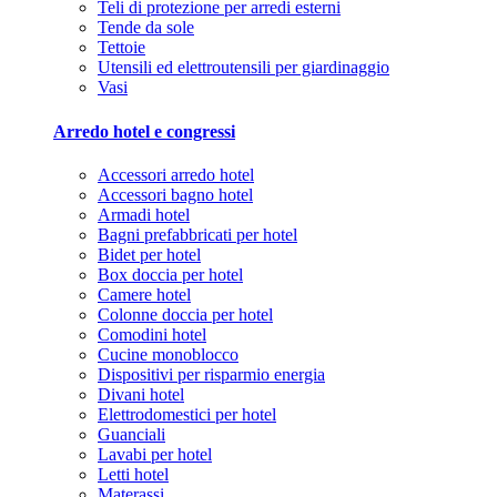
Teli di protezione per arredi esterni
Tende da sole
Tettoie
Utensili ed elettroutensili per giardinaggio
Vasi
Arredo hotel e congressi
Accessori arredo hotel
Accessori bagno hotel
Armadi hotel
Bagni prefabbricati per hotel
Bidet per hotel
Box doccia per hotel
Camere hotel
Colonne doccia per hotel
Comodini hotel
Cucine monoblocco
Dispositivi per risparmio energia
Divani hotel
Elettrodomestici per hotel
Guanciali
Lavabi per hotel
Letti hotel
Materassi