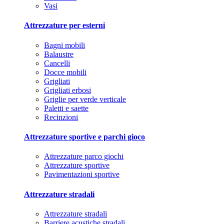
Vasi
Attrezzature per esterni
Bagni mobili
Balaustre
Cancelli
Docce mobili
Grigliati
Grigliati erbosi
Griglie per verde verticale
Paletti e saette
Recinzioni
Attrezzature sportive e parchi gioco
Attrezzature parco giochi
Attrezzature sportive
Pavimentazioni sportive
Attrezzature stradali
Attrezzature stradali
Barriere acustiche stradali