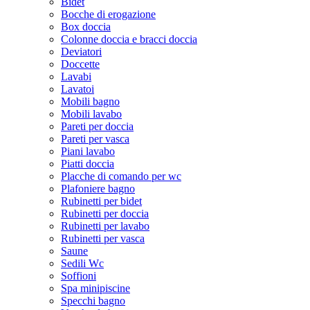
Bidet
Bocche di erogazione
Box doccia
Colonne doccia e bracci doccia
Deviatori
Doccette
Lavabi
Lavatoi
Mobili bagno
Mobili lavabo
Pareti per doccia
Pareti per vasca
Piani lavabo
Piatti doccia
Placche di comando per wc
Plafoniere bagno
Rubinetti per bidet
Rubinetti per doccia
Rubinetti per lavabo
Rubinetti per vasca
Saune
Sedili Wc
Soffioni
Spa minipiscine
Specchi bagno