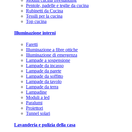
Moduli cucina freestanding
Pentole, padelle e teglie da cucina
Rubinetti da Cucina
Tessili per la cucina
Top cucina
Illuminazione interni
Faretti
Illuminazione a fibre ottiche
Illuminazione di emergenza
Lampade a sospensione
Lampade da incasso
Lampade da parete
Lampade da soffitto
Lampade da tavolo
Lampade da terra
Lampadine
Moduli a led
Paralumi
Proiettori
Tunnel solari
Lavanderia e pulizia della casa