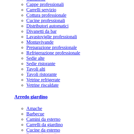
Cappe professionali
Carrelli servizio
Cottura professionale
Cucine professionali
Distributori automatici
Divanetti da bar
Lavastoviglie professionali
Montavivande
Preparazione professionale
Refrigerazione professionale
Sedie alte
Sedie ristorante
Tavoli alti
Tavoli ristorante
Vetrine refrigerate
Vetrine riscaldate
Arredo giardino
Amache
Barbecue
Camini da esterno
Carrelli da giardino
Cucine da esterno