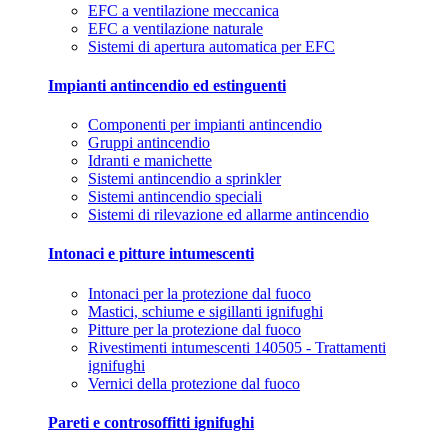
EFC a ventilazione meccanica
EFC a ventilazione naturale
Sistemi di apertura automatica per EFC
Impianti antincendio ed estinguenti
Componenti per impianti antincendio
Gruppi antincendio
Idranti e manichette
Sistemi antincendio a sprinkler
Sistemi antincendio speciali
Sistemi di rilevazione ed allarme antincendio
Intonaci e pitture intumescenti
Intonaci per la protezione dal fuoco
Mastici, schiume e sigillanti ignifughi
Pitture per la protezione dal fuoco
Rivestimenti intumescenti 140505 - Trattamenti
ignifughi
Vernici della protezione dal fuoco
Pareti e controsoffitti ignifughi