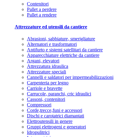
Contenitori
Pallet a perdere
Pallet a rendere
Attrezzature ed utensili da cantiere
Abrasioni, sabbiature, smerigliature
Alternatori e trasformatori
Antifurto e sistemi satellitari da cantiere
Apparecchiature elettriche da cantiere
Argani, elevatori
Attrezzatura idraulica
Attrezzature speciali
Cannelli e saldatori per impermeabilizzazioni
Carpenteria per legno
Carriole e bravette
Carrucole, paranchi, cric idraulici
Cassoni, contenitori
Compressori
Corde,trecce,funi e accessori
Dischi e carotatrici diamantati
Elettroutensili in genere
Gruppi elettrogeni e generatori
Idropulitrici