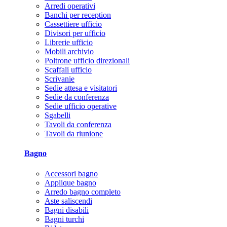
Arredi operativi
Banchi per reception
Cassettiere ufficio
Divisori per ufficio
Librerie ufficio
Mobili archivio
Poltrone ufficio direzionali
Scaffali ufficio
Scrivanie
Sedie attesa e visitatori
Sedie da conferenza
Sedie ufficio operative
Sgabelli
Tavoli da conferenza
Tavoli da riunione
Bagno
Accessori bagno
Applique bagno
Arredo bagno completo
Aste saliscendi
Bagni disabili
Bagni turchi