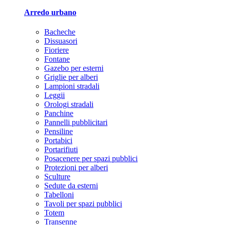
Arredo urbano
Bacheche
Dissuasori
Fioriere
Fontane
Gazebo per esterni
Griglie per alberi
Lampioni stradali
Leggii
Orologi stradali
Panchine
Pannelli pubblicitari
Pensiline
Portabici
Portarifiuti
Posacenere per spazi pubblici
Protezioni per alberi
Sculture
Sedute da esterni
Tabelloni
Tavoli per spazi pubblici
Totem
Transenne