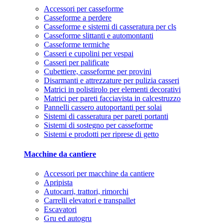
Accessori per casseforme
Casseforme a perdere
Casseforme e sistemi di casseratura per cls
Casseforme slittanti e automontanti
Casseforme termiche
Casseri e cupolini per vespai
Casseri per palificate
Cubettiere, casseforme per provini
Disarmanti e attrezzature per pulizia casseri
Matrici in polistirolo per elementi decorativi
Matrici per pareti facciavista in calcestruzzo
Pannelli cassero autoportanti per solai
Sistemi di casseratura per pareti portanti
Sistemi di sostegno per casseforme
Sistemi e prodotti per riprese di getto
Macchine da cantiere
Accessori per macchine da cantiere
Apripista
Autocarri, trattori, rimorchi
Carrelli elevatori e transpallet
Escavatori
Gru ed autogru