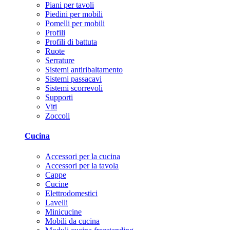
Piani per tavoli
Piedini per mobili
Pomelli per mobili
Profili
Profili di battuta
Ruote
Serrature
Sistemi antiribaltamento
Sistemi passacavi
Sistemi scorrevoli
Supporti
Viti
Zoccoli
Cucina
Accessori per la cucina
Accessori per la tavola
Cappe
Cucine
Elettrodomestici
Lavelli
Minicucine
Mobili da cucina