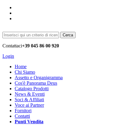
Cerca
Contattaci
+39 045 86 00 920
Login
Home
Chi Siamo
Assetto e Organigramma
Cos'è Panorama Deus
Catalogo Prodotti
News & Eventi
Soci & Affiliati
Voce ai Partner
Fornitori
Contatti
Punti Vendita