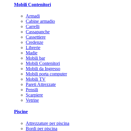
Mobili Contenitori
Armadi
Cabine armadio
Carrelli
Cassapanche
Cassettiere
Credenze
Librerie
Madie
Mobili bar
Mobili Contenitori
Mobili da Ingresso
Mobili porta computer
Mobili TV
Pareti Attrezzate
Pensili
Scarpiere
Vetrine
Piscine
Attrezzature per piscina
Bordi per piscina