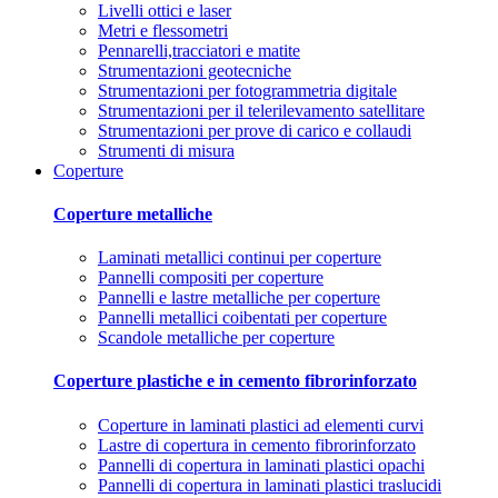
Livelli ottici e laser
Metri e flessometri
Pennarelli,tracciatori e matite
Strumentazioni geotecniche
Strumentazioni per fotogrammetria digitale
Strumentazioni per il telerilevamento satellitare
Strumentazioni per prove di carico e collaudi
Strumenti di misura
Coperture
Coperture metalliche
Laminati metallici continui per coperture
Pannelli compositi per coperture
Pannelli e lastre metalliche per coperture
Pannelli metallici coibentati per coperture
Scandole metalliche per coperture
Coperture plastiche e in cemento fibrorinforzato
Coperture in laminati plastici ad elementi curvi
Lastre di copertura in cemento fibrorinforzato
Pannelli di copertura in laminati plastici opachi
Pannelli di copertura in laminati plastici traslucidi