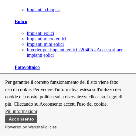
Impianti a biogas
Eolico
Impianti eolici
Impianti micro eolici
Impianti mini eolici
Inverter per impianti eolici 220405 - Accessori per
impianti eolici
Fotovoltaico
Cavi, connettori e sezionatori per impianti fotovoltaici
Per garantire il corretto funzionamento del il sito viene fatto
Inverter per impianti fotovoltaici
uso di cookie. Per vedere l'informativa estesa sull'utilizzo dei
Kit per impianti fotovoltaici
Moduli fotovoltaici
cookie e la nostra politica sulla riservatezza clicca su Leggi di
Sistemi di monitoraggio per impianti fotovoltaici
più. Cliccando su Acconsento accetti l'uso dei cookie.
Strumenti di collaudo e configurazione per impianti
Più informazioni
fotovoltaici
Supporti per impianti fotovoltaici
Acconsento
Powered by WebsitePolicies
Geotermia