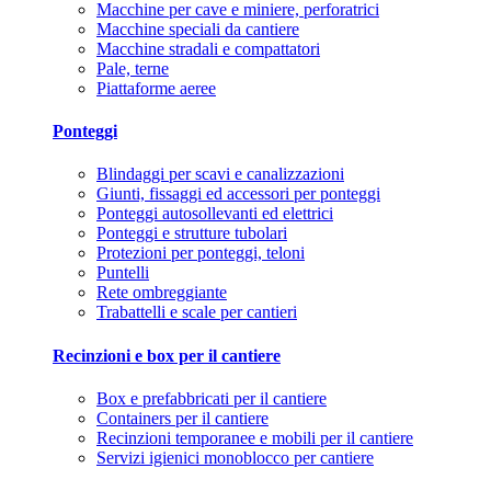
Macchine per cave e miniere, perforatrici
Macchine speciali da cantiere
Macchine stradali e compattatori
Pale, terne
Piattaforme aeree
Ponteggi
Blindaggi per scavi e canalizzazioni
Giunti, fissaggi ed accessori per ponteggi
Ponteggi autosollevanti ed elettrici
Ponteggi e strutture tubolari
Protezioni per ponteggi, teloni
Puntelli
Rete ombreggiante
Trabattelli e scale per cantieri
Recinzioni e box per il cantiere
Box e prefabbricati per il cantiere
Containers per il cantiere
Recinzioni temporanee e mobili per il cantiere
Servizi igienici monoblocco per cantiere