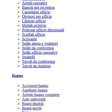
Arredi operativi
Banchi per reception
Cassettiere ufficio
Divisori per ufficio
Librerie ufficio
Mobili archivio
Poltrone ufficio direzionali
Scaffali ufficio
Scrivanie
Sedie attesa e visitatori
Sedie da conferenza
Sedie ufficio operative
Sgabelli
Tavoli da conferenza
Tavoli da riunione
Bagno
Accessori bagno
Applique bagno
Arredo bagno completo
Aste saliscendi
Bagni disabili
Bagni turchi