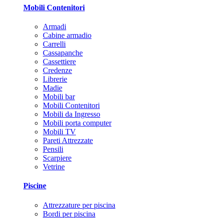
Mobili Contenitori
Armadi
Cabine armadio
Carrelli
Cassapanche
Cassettiere
Credenze
Librerie
Madie
Mobili bar
Mobili Contenitori
Mobili da Ingresso
Mobili porta computer
Mobili TV
Pareti Attrezzate
Pensili
Scarpiere
Vetrine
Piscine
Attrezzature per piscina
Bordi per piscina