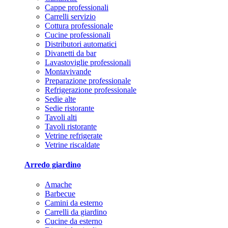
Cappe professionali
Carrelli servizio
Cottura professionale
Cucine professionali
Distributori automatici
Divanetti da bar
Lavastoviglie professionali
Montavivande
Preparazione professionale
Refrigerazione professionale
Sedie alte
Sedie ristorante
Tavoli alti
Tavoli ristorante
Vetrine refrigerate
Vetrine riscaldate
Arredo giardino
Amache
Barbecue
Camini da esterno
Carrelli da giardino
Cucine da esterno