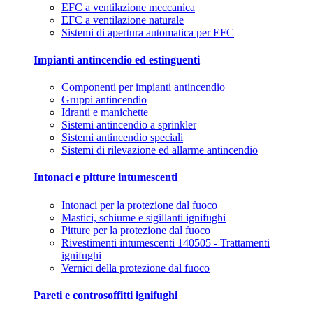
EFC a ventilazione meccanica
EFC a ventilazione naturale
Sistemi di apertura automatica per EFC
Impianti antincendio ed estinguenti
Componenti per impianti antincendio
Gruppi antincendio
Idranti e manichette
Sistemi antincendio a sprinkler
Sistemi antincendio speciali
Sistemi di rilevazione ed allarme antincendio
Intonaci e pitture intumescenti
Intonaci per la protezione dal fuoco
Mastici, schiume e sigillanti ignifughi
Pitture per la protezione dal fuoco
Rivestimenti intumescenti 140505 - Trattamenti
ignifughi
Vernici della protezione dal fuoco
Pareti e controsoffitti ignifughi