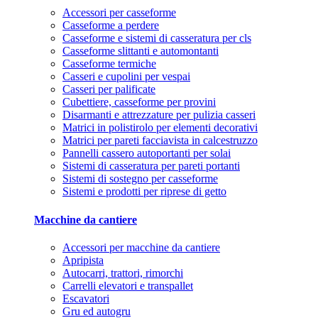
Accessori per casseforme
Casseforme a perdere
Casseforme e sistemi di casseratura per cls
Casseforme slittanti e automontanti
Casseforme termiche
Casseri e cupolini per vespai
Casseri per palificate
Cubettiere, casseforme per provini
Disarmanti e attrezzature per pulizia casseri
Matrici in polistirolo per elementi decorativi
Matrici per pareti facciavista in calcestruzzo
Pannelli cassero autoportanti per solai
Sistemi di casseratura per pareti portanti
Sistemi di sostegno per casseforme
Sistemi e prodotti per riprese di getto
Macchine da cantiere
Accessori per macchine da cantiere
Apripista
Autocarri, trattori, rimorchi
Carrelli elevatori e transpallet
Escavatori
Gru ed autogru