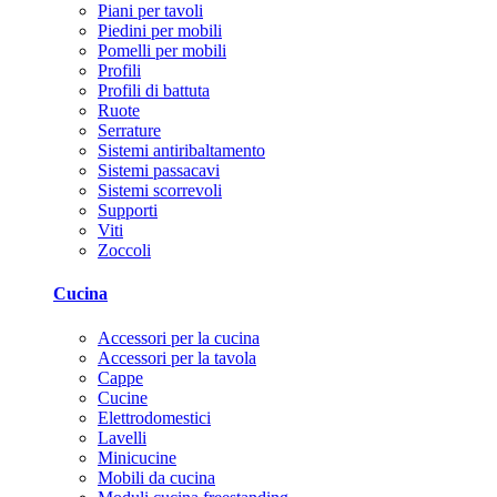
Piani per tavoli
Piedini per mobili
Pomelli per mobili
Profili
Profili di battuta
Ruote
Serrature
Sistemi antiribaltamento
Sistemi passacavi
Sistemi scorrevoli
Supporti
Viti
Zoccoli
Cucina
Accessori per la cucina
Accessori per la tavola
Cappe
Cucine
Elettrodomestici
Lavelli
Minicucine
Mobili da cucina