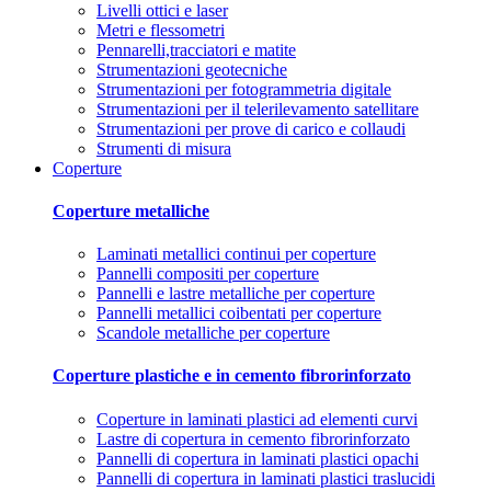
Livelli ottici e laser
Metri e flessometri
Pennarelli,tracciatori e matite
Strumentazioni geotecniche
Strumentazioni per fotogrammetria digitale
Strumentazioni per il telerilevamento satellitare
Strumentazioni per prove di carico e collaudi
Strumenti di misura
Coperture
Coperture metalliche
Laminati metallici continui per coperture
Pannelli compositi per coperture
Pannelli e lastre metalliche per coperture
Pannelli metallici coibentati per coperture
Scandole metalliche per coperture
Coperture plastiche e in cemento fibrorinforzato
Coperture in laminati plastici ad elementi curvi
Lastre di copertura in cemento fibrorinforzato
Pannelli di copertura in laminati plastici opachi
Pannelli di copertura in laminati plastici traslucidi