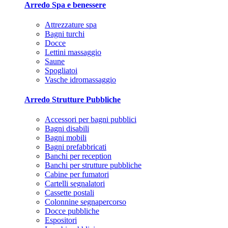
Arredo Spa e benessere
Attrezzature spa
Bagni turchi
Docce
Lettini massaggio
Saune
Spogliatoi
Vasche idromassaggio
Arredo Strutture Pubbliche
Accessori per bagni pubblici
Bagni disabili
Bagni mobili
Bagni prefabbricati
Banchi per reception
Banchi per strutture pubbliche
Cabine per fumatori
Cartelli segnalatori
Cassette postali
Colonnine segnapercorso
Docce pubbliche
Espositori