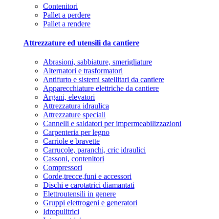
Contenitori
Pallet a perdere
Pallet a rendere
Attrezzature ed utensili da cantiere
Abrasioni, sabbiature, smerigliature
Alternatori e trasformatori
Antifurto e sistemi satellitari da cantiere
Apparecchiature elettriche da cantiere
Argani, elevatori
Attrezzatura idraulica
Attrezzature speciali
Cannelli e saldatori per impermeabilizzazioni
Carpenteria per legno
Carriole e bravette
Carrucole, paranchi, cric idraulici
Cassoni, contenitori
Compressori
Corde,trecce,funi e accessori
Dischi e carotatrici diamantati
Elettroutensili in genere
Gruppi elettrogeni e generatori
Idropulitrici