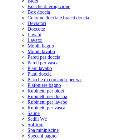
Bidet
Bocche di erogazione
Box doccia
Colonne doccia e bracci doccia
Deviatori
Doccette
Lavabi
Lavatoi
Mobili bagno
Mobili lavabo
Pareti per doccia
Pareti per vasca
Piani lavabo
Piatti doccia
Placche di comando per wc
Plafoniere bagno
Rubinetti per bidet
Rubinetti per doccia
Rubinetti per lavabo
Rubinetti per vasca
Saune
Sedili Wc
Soffioni
Spa minipiscine
Specchi bagno