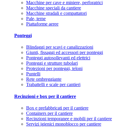
Macchine per cave e miniere, perforatrici
Macchine speciali da cantiere
Macchine stradali e compattatori
Pale, terne
Piattaforme aeree
Ponteggi
Blindaggi per scavi e canalizzazioni
Giunti, fissaggi ed accessori per ponteggi
Ponteggi autosollevanti ed elettrici
Ponteggi e strutture tubolari
Protezioni per ponteggi, teloni
Puntelli
Rete ombreggiante
Trabattelli e scale per cantieri
Recinzioni e box per il cantiere
Box e prefabbricati per il cantiere
Containers per il cantiere
Recinzioni temporanee e mobili per il cantiere
Servizi igienici monoblocco per cantiere