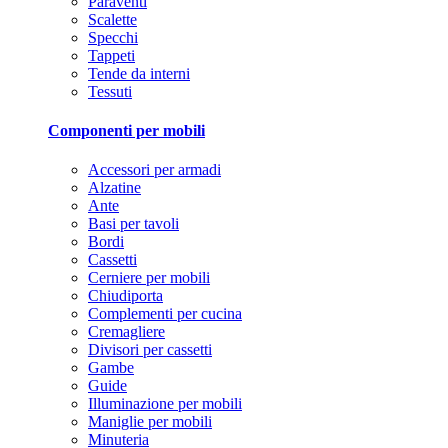
Paraventi
Scalette
Specchi
Tappeti
Tende da interni
Tessuti
Componenti per mobili
Accessori per armadi
Alzatine
Ante
Basi per tavoli
Bordi
Cassetti
Cerniere per mobili
Chiudiporta
Complementi per cucina
Cremagliere
Divisori per cassetti
Gambe
Guide
Illuminazione per mobili
Maniglie per mobili
Minuteria