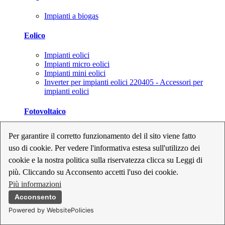
Impianti a biogas
Eolico
Impianti eolici
Impianti micro eolici
Impianti mini eolici
Inverter per impianti eolici 220405 - Accessori per
impianti eolici
Fotovoltaico
Cavi, connettori e sezionatori per impianti fotovoltaici
Per garantire il corretto funzionamento del il sito viene fatto
Inverter per impianti fotovoltaici
uso di cookie. Per vedere l'informativa estesa sull'utilizzo dei
Kit per impianti fotovoltaici
Moduli fotovoltaici
cookie e la nostra politica sulla riservatezza clicca su Leggi di
Sistemi di monitoraggio per impianti fotovoltaici
più. Cliccando su Acconsento accetti l'uso dei cookie.
Strumenti di collaudo e configurazione per impianti
Più informazioni
fotovoltaici
Supporti per impianti fotovoltaici
Acconsento
Powered by WebsitePolicies
Geotermia