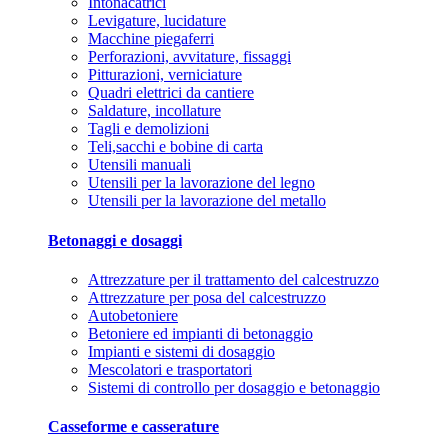
Intonacatrici
Levigature, lucidature
Macchine piegaferri
Perforazioni, avvitature, fissaggi
Pitturazioni, verniciature
Quadri elettrici da cantiere
Saldature, incollature
Tagli e demolizioni
Teli,sacchi e bobine di carta
Utensili manuali
Utensili per la lavorazione del legno
Utensili per la lavorazione del metallo
Betonaggi e dosaggi
Attrezzature per il trattamento del calcestruzzo
Attrezzature per posa del calcestruzzo
Autobetoniere
Betoniere ed impianti di betonaggio
Impianti e sistemi di dosaggio
Mescolatori e trasportatori
Sistemi di controllo per dosaggio e betonaggio
Casseforme e casserature