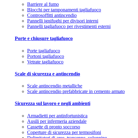
Barriere al fumo
Blocchi per tamponamenti tagliafuoco
Controsoffitti antincendio
Pannelli ignifughi per divisori interni
Pannelli tagliafuoco per rivestimenti esterni
Porte e chiusure tagliafuoco
Porte tagliafuoco
Portoni tagliafuoco
Vetrate tagliafuoco
Scale di sicurezza e antincendio
Scale antincendio metalliche
Scale antincendio prefabbricate in cemento armato
Sicurezza sul lavoro e negli ambienti
Armadietti per antinfortunistica
Ausili per infermeria aziendale
Cassette di pronto soccorso
Coperture di sicurezza per termosifoni
Delimitatori di aree, transenne, colonnine