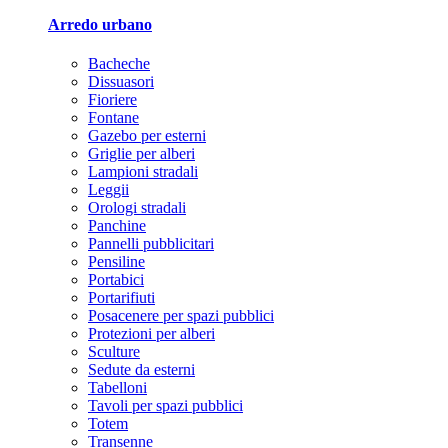
Arredo urbano
Bacheche
Dissuasori
Fioriere
Fontane
Gazebo per esterni
Griglie per alberi
Lampioni stradali
Leggii
Orologi stradali
Panchine
Pannelli pubblicitari
Pensiline
Portabici
Portarifiuti
Posacenere per spazi pubblici
Protezioni per alberi
Sculture
Sedute da esterni
Tabelloni
Tavoli per spazi pubblici
Totem
Transenne