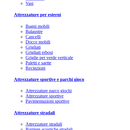
Vasi
Attrezzature per esterni
Bagni mobili
Balaustre
Cancelli
Docce mobili
Grigliati
Grigliati erbosi
Griglie per verde verticale
Paletti e saette
Recinzioni
Attrezzature sportive e parchi gioco
Attrezzature parco giochi
Attrezzature sportive
Pavimentazioni sportive
Attrezzature stradali
Attrezzature stradali
Barriere acustiche stradali