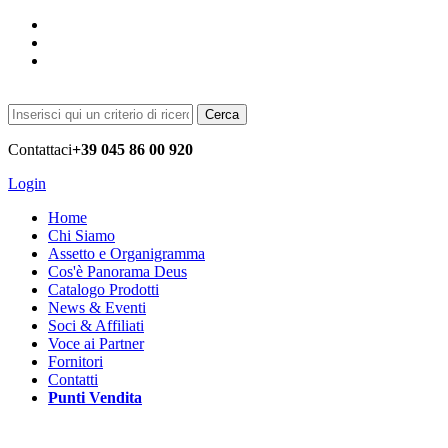
Cerca
Contattaci
+39 045 86 00 920
Login
Home
Chi Siamo
Assetto e Organigramma
Cos'è Panorama Deus
Catalogo Prodotti
News & Eventi
Soci & Affiliati
Voce ai Partner
Fornitori
Contatti
Punti Vendita