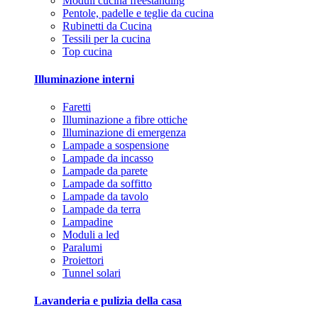
Moduli cucina freestanding
Pentole, padelle e teglie da cucina
Rubinetti da Cucina
Tessili per la cucina
Top cucina
Illuminazione interni
Faretti
Illuminazione a fibre ottiche
Illuminazione di emergenza
Lampade a sospensione
Lampade da incasso
Lampade da parete
Lampade da soffitto
Lampade da tavolo
Lampade da terra
Lampadine
Moduli a led
Paralumi
Proiettori
Tunnel solari
Lavanderia e pulizia della casa