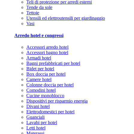
Teli di protezione per arredi esterni
Tende da sole
Tettoie
Utensili ed elettroutensili per giardinaggio
Vasi
Arredo hotel e congressi
Accessori arredo hotel
Accessori bagno hotel
Armadi hotel
Bagni prefabbricati per hotel
Bidet per hotel
Box doccia per hotel
Camere hotel
Colonne doccia per hotel
Comodini hotel
Cucine monoblocco
Dispositivi per risparmio energia
Divani hotel
Elettrodomestici per hotel
Guanciali
Lavabi per hotel
Letti hotel
Materassi