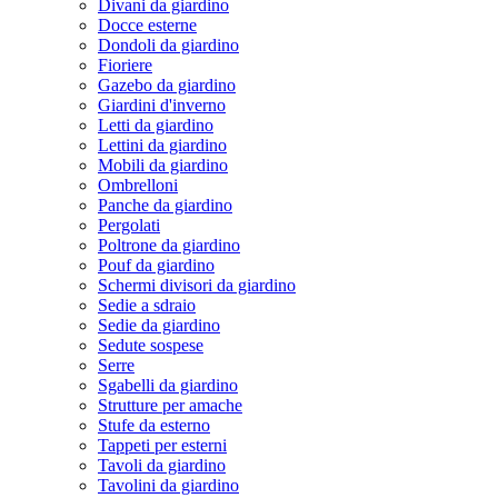
Divani da giardino
Docce esterne
Dondoli da giardino
Fioriere
Gazebo da giardino
Giardini d'inverno
Letti da giardino
Lettini da giardino
Mobili da giardino
Ombrelloni
Panche da giardino
Pergolati
Poltrone da giardino
Pouf da giardino
Schermi divisori da giardino
Sedie a sdraio
Sedie da giardino
Sedute sospese
Serre
Sgabelli da giardino
Strutture per amache
Stufe da esterno
Tappeti per esterni
Tavoli da giardino
Tavolini da giardino