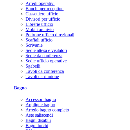
Arredi operativi
Banchi per reception
Cassettiere ufficio
Divisori per ufficio
Librerie ufficio
Mobili archivio
Poltrone ufficio direzionali
Scaffali ufficio
Scrivanie
Sedie attesa e visitatori
Sedie da conferenza
Sedie ufficio operative
Sgabelli
Tavoli da conferenza
Tavoli da riunione
Bagno
Accessori bagno
Applique bagno
Arredo bagno completo
Aste saliscendi
Bagni disabili
Bagni turchi