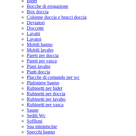
Bidet
Bocche di erogazione
Box doccia
Colonne doccia e bracci doccia
Deviatori
Doccette
Lavabi
Lavatoi
Mobili bagno
Mobili lavabo
Pareti per doccia
Pareti per vasca
Piani lavabo
Piatti doccia
Placche di comando per wc
Plafoniere bagno
Rubinetti per bidet
Rubinetti per doccia
Rubinetti per lavabo
Rubinetti per vasca
Saune
Sedili Wc
Soffioni
Spa minipiscine
Specchi bagno