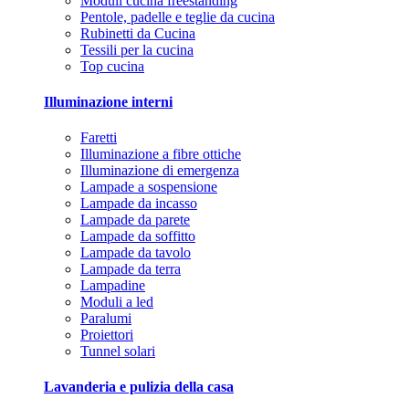
Moduli cucina freestanding
Pentole, padelle e teglie da cucina
Rubinetti da Cucina
Tessili per la cucina
Top cucina
Illuminazione interni
Faretti
Illuminazione a fibre ottiche
Illuminazione di emergenza
Lampade a sospensione
Lampade da incasso
Lampade da parete
Lampade da soffitto
Lampade da tavolo
Lampade da terra
Lampadine
Moduli a led
Paralumi
Proiettori
Tunnel solari
Lavanderia e pulizia della casa