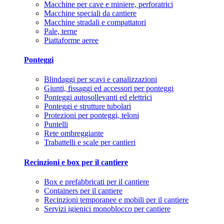
Macchine per cave e miniere, perforatrici
Macchine speciali da cantiere
Macchine stradali e compattatori
Pale, terne
Piattaforme aeree
Ponteggi
Blindaggi per scavi e canalizzazioni
Giunti, fissaggi ed accessori per ponteggi
Ponteggi autosollevanti ed elettrici
Ponteggi e strutture tubolari
Protezioni per ponteggi, teloni
Puntelli
Rete ombreggiante
Trabattelli e scale per cantieri
Recinzioni e box per il cantiere
Box e prefabbricati per il cantiere
Containers per il cantiere
Recinzioni temporanee e mobili per il cantiere
Servizi igienici monoblocco per cantiere